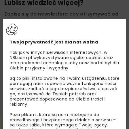
Lubisz wiedzieć więcej?
Zapisz się do newslettera aby otrzymywać od
nas najlepsze informacje branżowe,
zaproszenia na wydarzenia, atrakcyjne oferty i
dedykowane akcje specjalne.
Twoja prywatność jest dla nas ważna
Tak jak w innych serwisach internetowych, w
NBI.com.pl wykorzystywane są pliki cookies oraz
Zapoznałam/em się z
Polityką Prywatności
i
inne podobne technologie, aby nasz portal był dla
Regulaminem
oraz wyrażam zgodę na otrzymywanie na
Ciebie przyjazny i wygodny.
podany przeze mnie adres e-mail korespondencji
handlowej w postaci newslettera.
Są to pliki instalowane na Twoim urządzeniu, które
pomagają nam zapewnić ważne funkcjonalności
serwisu, zadbać o jego bezpieczeństwo, ulepszać
ZAPISZ MNIE
go, dostosować do Twoich potrzeb oraz
prezentować dopasowane do Ciebie treści i
reklamy.
Poza plikami, które są nam niezbędne do
prawidłowego i bezpiecznego działania serwisu –
Powiązane artykuły
są także takie, które wymagają Twojej zgody.