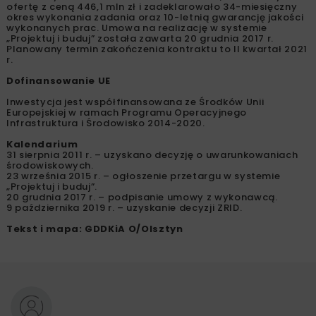
ofertę z ceną 446,1 mln zł i zadeklarowało 34-miesięczny
okres wykonania zadania oraz 10-letnią gwarancję jakości
wykonanych prac. Umowa na realizację w systemie
„Projektuj i buduj” została zawarta 20 grudnia 2017 r.
Planowany termin zakończenia kontraktu to II kwartał 2021
r.
Dofinansowanie UE
Inwestycja jest współfinansowana ze Środków Unii
Europejskiej w ramach Programu Operacyjnego
Infrastruktura i Środowisko 2014-2020.
Kalendarium
31 sierpnia 2011 r. – uzyskano decyzję o uwarunkowaniach
środowiskowych.
23 września 2015 r. – ogłoszenie przetargu w systemie
„Projektuj i buduj”.
20 grudnia 2017 r. – podpisanie umowy z wykonawcą.
9 października 2019 r. – uzyskanie decyzji ZRID.
Tekst i mapa: GDDKiA O/Olsztyn