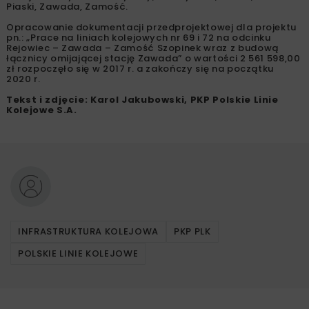
Piaski, Zawada, Zamość.
Opracowanie dokumentacji przedprojektowej dla projektu
pn.: „Prace na liniach kolejowych nr 69 i 72 na odcinku
Rejowiec – Zawada – Zamość Szopinek wraz z budową
łącznicy omijającej stację Zawada” o wartości 2 561 598,00
zł rozpoczęło się w 2017 r. a zakończy się na początku
2020 r.
Tekst i zdjęcie: Karol Jakubowski, PKP Polskie Linie
Kolejowe S.A.
INFRASTRUKTURA KOLEJOWA
PKP PLK
POLSKIE LINIE KOLEJOWE