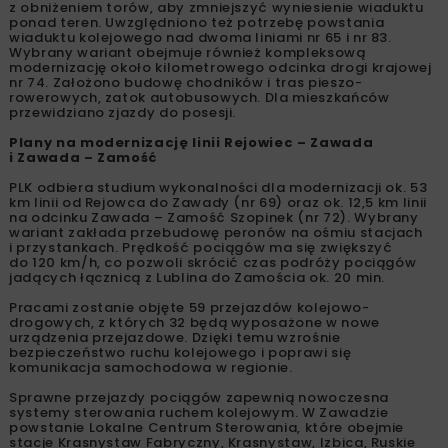
z obniżeniem torów, aby zmniejszyć wyniesienie wiaduktu
ponad teren. Uwzględniono też potrzebę powstania
wiaduktu kolejowego nad dwoma liniami nr 65 i nr 83.
Wybrany wariant obejmuje również kompleksową
modernizację około kilometrowego odcinka drogi krajowej
nr 74. Założono budowę chodników i tras pieszo-
rowerowych, zatok autobusowych. Dla mieszkańców
przewidziano zjazdy do posesji.
Plany na modernizację linii Rejowiec – Zawada
i Zawada – Zamość
PLK odbiera studium wykonalności dla modernizacji ok. 53
km linii od Rejowca do Zawady (nr 69) oraz ok. 12,5 km linii
na odcinku Zawada – Zamość Szopinek (nr 72). Wybrany
wariant zakłada przebudowę peronów na ośmiu stacjach
i przystankach. Prędkość pociągów ma się zwiększyć
do 120 km/h, co pozwoli skrócić czas podróży pociągów
jadących łącznicą z Lublina do Zamościa ok. 20 min.
Pracami zostanie objęte 59 przejazdów kolejowo-
drogowych, z których 32 będą wyposażone w nowe
urządzenia przejazdowe. Dzięki temu wzrośnie
bezpieczeństwo ruchu kolejowego i poprawi się
komunikacja samochodowa w regionie.
Sprawne przejazdy pociągów zapewnią nowoczesna
systemy sterowania ruchem kolejowym. W Zawadzie
powstanie Lokalne Centrum Sterowania, które obejmie
stacje Krasnystaw Fabryczny, Krasnystaw, Izbica, Ruskie