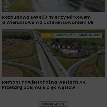
Rozbudowa DW450 między Mirkowem
a Wieruszowem z dofinansowaniem UE
DROGI
INWESTYCJE
WIADOMOŚCI
Remont nawierzchni na węzłach A4.
Przetarg obejmuje pięć węzłów
Załaduj więcej...