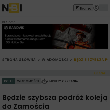
Branże
REKLAMA
STRONA GŁÓWNA
WIADOMOŚCI
BĘDZIE SZYBSZA 
< Cofnij
KOLEJ
WIADOMOŚCI
2 MINUTY CZYTANIA
Będzie szybsza podróż koleją
do Zamościa