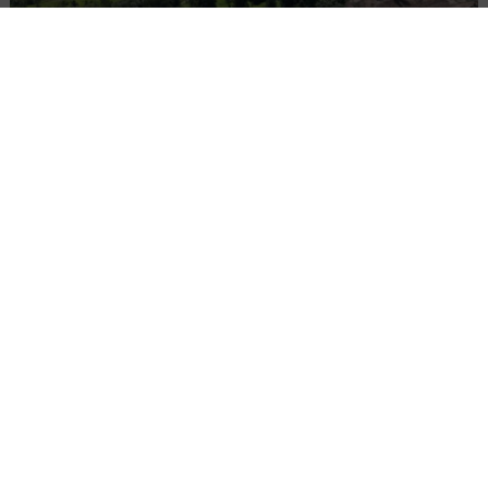
PKP PLK ogłosiły przetarg na odcinek Gdów
– Szczyrzyc projektu Podłęże–Piekiełko
DROGI
INWESTYCJE
WIADOMOŚCI
Rozbudowa DW450 między Mirkowem a
Wieruszowem z dofinansowaniem UE
DROGI
INWESTYCJE
WIADOMOŚCI