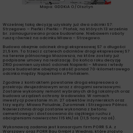
Mapa: GDDKiA O/Olsztyn
Wcześniej taką decyzję uzyskały już dwa odcinki S7:
Strzegowo – Pieńki i Pieńki – Płońsk, na których 13 września
br. zainaugurowano prace budowlane. Niebawem roboty
ruszą również na odcinku Mława – Strzegowo.
Budowa obejmie odcinek drogi ekspresowej S7 o długości
21,5 km. To trzeci z czterech odcinków drogi ekspresowej S7
na terenie północnego Mazowsza, na które zostały już
podpisane umowy na realizację. Do końca roku decyzję
ZRID powinien uzyskać odcinek Napierki – Mława i wtedy
prace budowlane obejmą całość ponad 70-kilometrowego
odcinka między Napierkami a Płońskiem.
Zgodnie z kontraktem powstanie droga ekspresowa o
przekroju dwujezdniowym wraz z drogami serwisowymi.
Zostanie wykonany remont wybranych dróg lokalnych oraz
budowa urządzeń ochrony środowiska. W ramach
inwestycji powstanie m.in. 27 obiektów inżynierskich oraz
trzy węzły: Mława Południe, Żurominek i Strzegowo Północ.
Nawierzchnia drogi zostanie wykonana z betonu
cementowego i dostosowana do ciężkiego ruchu z
obciążeniami nawierzchni 115 kN/oś (11,5 tony na oś).
Wykonawcą zadania jest konsorcjum firm PORR S.A. z
Warszawy oraz PORR Bau GmbH z Wiednia, które złożyło