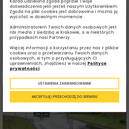
Każda udzielona zgoda poprawi Twoje
doświadczenia jeśli jesteś naszym Użytkownikiem.
Zgoda na pliki cookies jest dobrowolna i można ją
KOLEJ
WIADOMOŚCI
INWESTYCJE
wycofać w dowolnym momencie.
Administratorem Twoich danych osobowych jest
nbi med!a z siedzibą w Krakowie, a w niektórych
przypadkach nasi Partnerzy.
Więcej informacji o korzystaniu przez nas z plików
cookies oraz o przetwarzaniu Twoich danych
osobowych, w tym o przysługujących Ci
uprawnieniach, znajdziesz w naszej
Polityce
prywatności
.
PKP PLK ogłosiły przetarg na odcinek Gdów
– Szczyrzyc projektu Podłęże–Piekiełko
USTAWIENIA ZAAWANSOWANNE
DROGI
INWESTYCJE
WIADOMOŚCI
AKCEPTUJĘ I PRZECHODZĘ DO SERWISU