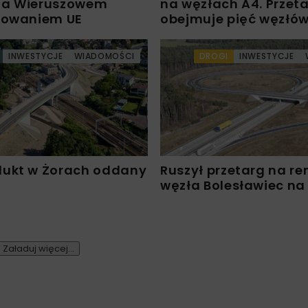
 a Wieruszowem
na węzłach A4. Przet
sowaniem UE
obejmuje pięć węzłó
INWESTYCJE
WIADOMOŚCI
DROGI
INWESTYCJE
ukt w Żorach oddany
Ruszył przetarg na r
węzła Bolesławiec na
Załaduj więcej...