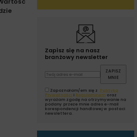
 Wartość
dzie
Zapisz się na nasz
branżowy newsletter
ZAPISZ
MNIE
Zapoznałam/em się z
Polityką
Prywatności
i
Regulaminem
oraz
wyrażam zgodę na otrzymywanie na
podany przeze mnie adres e-mail
korespondencji handlowej w postaci
newslettera.