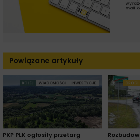
wyraż
mail k
Powiązane artykuły
KOLEJ
WIADOMOŚCI
INWESTYCJE
DROGI
PKP PLK ogłosiły przetarg
Rozbudow