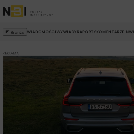
WIADOMOŚCI
WYWIADY
RAPORTY
KOMENTARZE
INW
Branże
REKLAMA