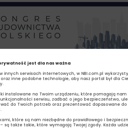
prywatność jest dla nas ważna
 w innych serwisach internetowych, w NBI.com.pl wykorzysty
łań podjętych we wcześniejszych latach. Inwestycję, zgod
 oraz inne podobne technologie, aby nasz portal był dla Cie
g wojewódzkich nr 156 i 160, a następnie trasa przebiega
y.
ową estakadą nad doliną rzeki Noteć i Stara Noteć, kończ
liki instalowane na Twoim urządzeniu, które pomagają nam
droga będzie wyposażona w krawężniki z oświetleniem na 
unkcjonalności serwisu, zadbać o jego bezpieczeństwo, ul
 do nich.
wać do Twoich potrzeb oraz prezentować dopasowane do Ci
.
ie 700 000 Mg piasku, 16 500 Mg mieszanek mineralno-as
ikami, które są nam niezbędne do prawidłowego i bezpieczn
 – są także takie, które wymagają Twojej zgody. Każda udz