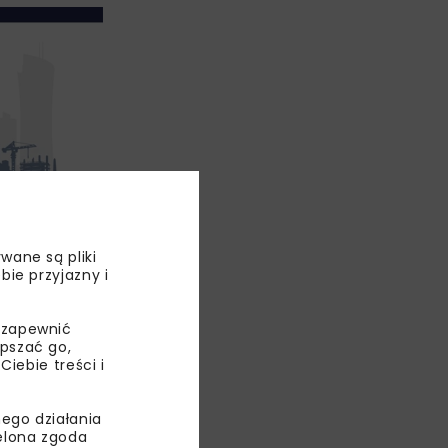
wane są pliki
nie
bie przyjazny i
ąc odcinek
 zapewnić
wszystkich
epszać go,
ebie treści i
lfatowych
ego działania
ielona zgoda