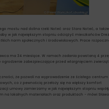
o mostu nad dolina rzeki Noteć oraz Stara Noteć, a takż
ak aby w jak największym stopniu odciążyć mieszkańców ‎Dr
tkich norm społecznych i‎ środowiskowych.‎ Prace rozpoczn
onawca ma 34 miesiące. W ramach zadania powstaną 4 prze
alne ogrodzenie zabezpieczające przed wtargnięciem zwierząt
ołeczności, że pozwoli na wyprowadzenie ze ścisłego centru
rowych, co z pewnością przełoży się na większy komfort
alizacji umowy zamierzamy w jak największym stopniu wspó
kim na lokalnych materiałach oraz produktach ‎- mówi Sławo