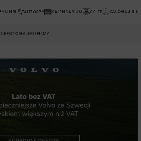
ZALOGUJ SIĘ
YN NBI
AUTORZY
KALENDARIUM
SKLEP
LNE
FOTOGALERIE
FILMY