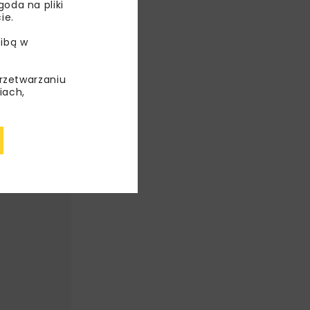
oda na pliki
ie.
ibą w
OGI
przetwarzaniu
iach,