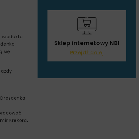
e wiaduktu
Sklep internetowy NBI
ezdenka
ą się
Przejdź dalej
jazdy
m Drezdenka
łpracować
mir Krekora,