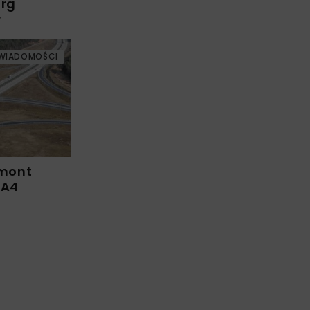
arg
w
WIADOMOŚCI
emont
 A4