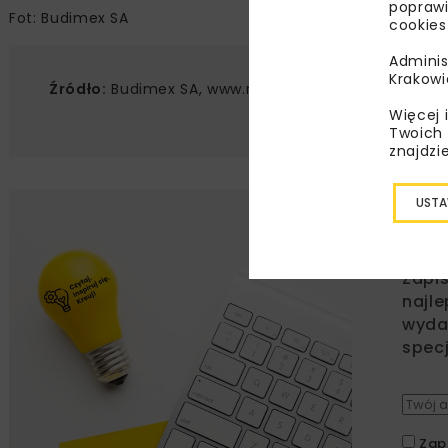
poprawi
Fot: Budimex SA
cookies
Adminis
Krakowi
Źródło:
Budimex SA, www.media.budimex.pl
Więcej 
Twoich 
znajdzi
USTA
Lu
Zapi
najle
wydar
specj
Zap