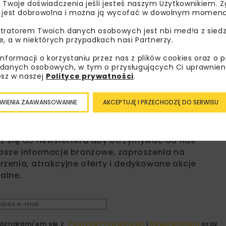
 Twoje doświadczenia jeśli jesteś naszym Użytkownikiem. Zg
 jest dobrowolna i można ją wycofać w dowolnym momenc
tratorem Twoich danych osobowych jest nbi med!a z siedz
e, a w niektórych przypadkach nasi Partnerzy.
BUDIMEX
DR
informacji o korzystaniu przez nas z plików cookies oraz o 
danych osobowych, w tym o przysługujących Ci uprawnien
esz w naszej
Polityce prywatności
.
WIENIA ZAAWANSOWANNE
AKCEPTUJĘ I PRZECHODZĘ DO SERWISU
bisz wiedzieć więcej?
sz się do newslettera aby otrzymywać od nas
psze informacje branżowe, zaproszenia na
zenia, atrakcyjne oferty i dedykowane akcje
alne.
oznałam/em się z
Polityką Prywatności
i
Regulaminem
oraz