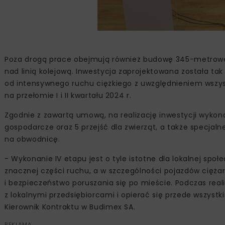
Poza drogą prace obejmują również budowę 345-metroweg
nad linią kolejową. Inwestycja zaprojektowana ‎została t
od ‎intensywnego ruchu ciężkiego z uwzględnieniem wszys
na przełomie I i II kwartału 2024 r.
Zgodnie z zawartą umową, na realizację inwestycji wyk
gospodarcze ‎oraz 5 przejść dla zwierząt, a także ‎specj
na obwodnicę.
‎- Wykonanie IV etapu jest o tyle istotne dla lokalnej sp
znacznej części ruchu, a w ‎szczególności pojazdów cięża
i bezpieczeństwo poruszania się po mieście. Podczas re
z lokalnymi przedsiębiorcami i opierać się przede wszyst
Kierownik Kontraktu w Budimex SA.
REKLAMA