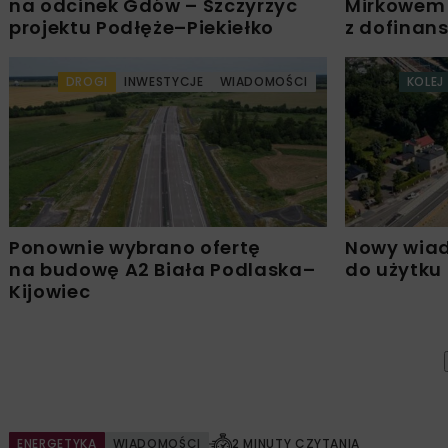
na odcinek Gdów – Szczyrzyc
Mirkowem
projektu Podłęże–Piekiełko
z dofinan
DROGI
INWESTYCJE
WIADOMOŚCI
KOLEJ
Ponownie wybrano ofertę
Nowy wiad
na budowę A2 Biała Podlaska–
do użytku
Kijowiec
ENERGETYKA
WIADOMOŚCI
2 MINUTY CZYTANIA