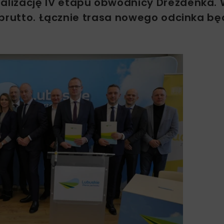
lizację IV etapu obwodnicy Drezdenka.
 brutto. Łącznie trasa nowego odcinka bę