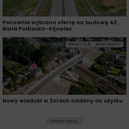
Ponownie wybrano ofertę na budowę A2
Biała Podlaska–Kijowiec
KOLEJ
INWESTYCJE
WIADOMOŚCI
Nowy wiadukt w Żorach oddany do użytku
Załaduj więcej...