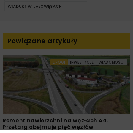
WIADUKT W JAŁOWĘSACH
Powiązane artykuły
DROGI
INWESTYCJE
WIADOMOŚCI
Remont nawierzchni na węzłach A4.
Przetarg obejmuje pięć węzłów