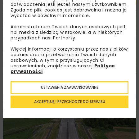
doświadczenia jeśli jesteś naszym Użytkownikiem.
Zgoda na pliki cookies jest dobrowolna i można ją
wycofać w dowolnym momencie.
DROGI
INWESTYCJE
WIADOMOŚCI
Administratorem Twoich danych osobowych jest
nbi med!a z siedzibą w Krakowie, a w niektórych
przypadkach nasi Partnerzy.
Więcej informacji o korzystaniu przez nas z plików
cookies oraz o przetwarzaniu Twoich danych
osobowych, w tym o przysługujących Ci
uprawnieniach, znajdziesz w naszej
Polityce
prywatności
.
Remont nawierzchni na węzłach A4.
Przetarg obejmuje pięć węzłów
USTAWIENIA ZAAWANSOWANNE
AKCEPTUJĘ I PRZECHODZĘ DO SERWISU
DROGI
INWESTYCJE
WIADOMOŚCI