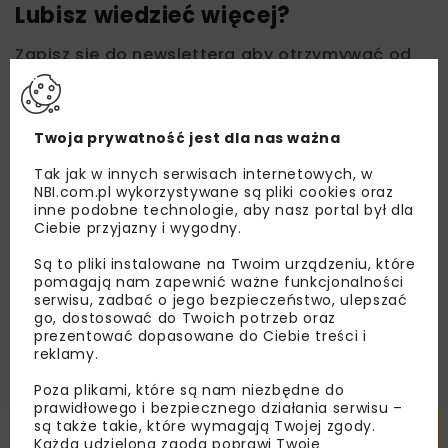
Lubisz wiedzieć więcej?
Zapisz się do newslettera aby otrzymywać od
nas najlepsze informacje branżowe,
zaproszenia na wydarzenia, atrakcyjne oferty i
dedykowane akcje specjalne.
Twoja prywatność jest dla nas ważna
Tak jak w innych serwisach internetowych, w
NBI.com.pl wykorzystywane są pliki cookies oraz
inne podobne technologie, aby nasz portal był dla
Zapoznałam/em się z
Polityką Prywatności
i
Ciebie przyjazny i wygodny.
Regulaminem
oraz wyrażam zgodę na otrzymywanie na
podany przeze mnie adres e-mail korespondencji
Są to pliki instalowane na Twoim urządzeniu, które
handlowej w postaci newslettera.
pomagają nam zapewnić ważne funkcjonalności
serwisu, zadbać o jego bezpieczeństwo, ulepszać
ZAPISZ MNIE
go, dostosować do Twoich potrzeb oraz
prezentować dopasowane do Ciebie treści i
reklamy.
Poza plikami, które są nam niezbędne do
prawidłowego i bezpiecznego działania serwisu –
są także takie, które wymagają Twojej zgody.
Powiązane artykuły
Każda udzielona zgoda poprawi Twoje