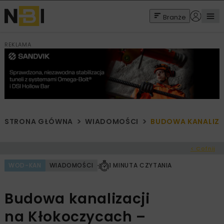
Branże
REKLAMA
STRONA GŁÓWNA
WIADOMOŚCI
BUDOWA KANALIZA
< Cofnij
WOD-KAN
WIADOMOŚCI
1 MINUTA CZYTANIA
Budowa kanalizacji
na Kłokoczycach –