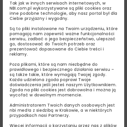
Tak jak w innych serwisach internetowych, w
NBI.com.pl wykorzystywane są pliki cookies oraz
inne podobne technologie, aby nasz portal był dla
Ciebie przyjazny i wygodny.
Są to pliki instalowane na Twoim urządzeniu, które
Lubisz wiedzieć więcej?
pomagają nam zapewnić ważne funkcjonalności
serwisu, zadbać o jego bezpieczeństwo, ulepszać
Zapisz się do newslettera aby otrzymywać od
go, dostosować do Twoich potrzeb oraz
prezentować dopasowane do Ciebie treści i
nas najlepsze informacje branżowe,
reklamy.
zaproszenia na wydarzenia, atrakcyjne oferty i
dedykowane akcje specjalne.
Poza plikami, które są nam niezbędne do
prawidłowego i bezpiecznego działania serwisu –
są także takie, które wymagają Twojej zgody.
Każda udzielona zgoda poprawi Twoje
doświadczenia jeśli jesteś naszym Użytkownikiem.
Zgoda na pliki cookies jest dobrowolna i można ją
Zapoznałam/em się z
Polityką Prywatności
i
Regulaminem
oraz wyrażam zgodę na otrzymywanie na
wycofać w dowolnym momencie.
podany przeze mnie adres e-mail korespondencji
handlowej w postaci newslettera.
Administratorem Twoich danych osobowych jest
nbi med!a z siedzibą w Krakowie, a w niektórych
przypadkach nasi Partnerzy.
ZAPISZ MNIE
Więcej informacji o korzystaniu przez nas z plików