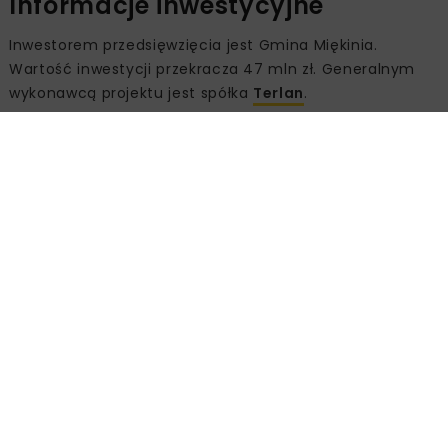
Informacje inwestycyjne
Inwestorem przedsięwzięcia jest Gmina Miękinia.
Wartość inwestycji przekracza 47 mln zł. Generalnym
wykonawcą projektu jest spółka
Terlan
.
Źródło:
Terlan SA
BUDOWNICTWO INŻYNIERYJNE
GOSPODARKA WODNA
INFRASTRUKTURA WODNO-KANALIZACYJNA
INWESTYCJE KOMUNALNE
MIEKINI
STACJA UZDATNIANIA WODY
TERLAN