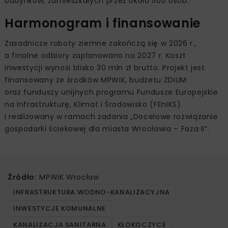
budynków, zamieszkałych przez około 500 osób.
Harmonogram i finansowanie
Zasadnicze roboty ziemne zakończą się w 2026 r.,
a finalne odbiory zaplanowano na 2027 r. Koszt
inwestycji wynosi blisko 30 mln zł brutto. Projekt jest
finansowany ze środków MPWiK, budżetu ZDiUM
oraz funduszy unijnych programu Fundusze Europejskie
na Infrastrukturę, Klimat i Środowisko (FEnIKS)
i realizowany w ramach zadania „Docelowe rozwiązanie
gospodarki ściekowej dla miasta Wrocławia – Faza II”.
Źródło:
MPWiK Wrocław
INFRASTRUKTURA WODNO-KANALIZACYJNA
INWESTYCJE KOMUNALNE
KANALIZACJA SANITARNA
KŁOKOCZYCE