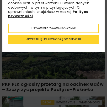
cookies oraz o przetwarzaniu Twoich danych
osobowych, w tym o przysługujących Ci
uprawnieniach, znajdziesz w naszej
Polityce
prywatności
.
Powiązane artykuły
USTAWIENIA ZAAWANSOWANNE
KOLEJ
WIADOMOŚCI
INWESTYCJE
AKCEPTUJĘ I PRZECHODZĘ DO SERWISU
PKP PLK ogłosiły przetarg na odcinek Gdów
– Szczyrzyc projektu Podłęże–Piekiełko
DROGI
INWESTYCJE
WIADOMOŚCI