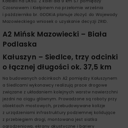
Kołbieli na DK50. Z kolei dla 9 km S7 pomiędzy
Czosnowem i Kiełpinem na przełomie września
i października br. GDDKiA planuje złożyć do Wojewody
Mazowieckiego wniosek o uzyskanie decyzji ZRID.
A2 Mińsk Mazowiecki – Biała
Podlaska
Kałuszyn – Siedlce, trzy odcinki
o łącznej długości ok. 37,5 km
Na budowanych odcinkach A2 pomiędzy Kałuszynem
a Siedlcami wykonawcy realizują prace drogowe
związane z układaniem kolejnych warstw nawierzchni
jezdni na ciągu głównym. Prowadzone są roboty przy
obiektach mostowych, przebudowywane kolizje
z urządzeniami infrastruktury podziemnej kolidujące
z przebiegiem drogi, montowana jest siatka
ogrodzeniowa, ekrany akustyczne i bariery