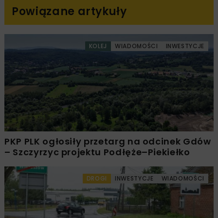
Powiązane artykuły
KOLEJ
WIADOMOŚCI
INWESTYCJE
PKP PLK ogłosiły przetarg na odcinek Gdów
– Szczyrzyc projektu Podłęże–Piekiełko
DROGI
INWESTYCJE
WIADOMOŚCI