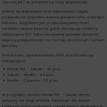
obecnej DK7 do parametrów trasy ekspresowej.
Roboty są realizowane przy zapewnieniu ciągłej
przejezdności pojazdów dwoma pasami ruchu w każdym
kierunku. Wyjątkiem jest przebudowywany most
na Wiśle i okolice Kazunia, gdzie obowiązuje zmienny
układ pasów 2+1. Takie rozwiązanie pozwala utrzymać
większą przepustowość na mocniej obciążonym ruchem
kierunku.
Procentowe zaawansowanie robót przedstawia się
następująco:
Płońsk Płd. – Załuski - 40 proc.,
Załuski – Modlin - 44 proc.,
Modlin – Czosnów - 52 proc.
W przypadku odcinka Płońsk Płd. – Załuski termin
umowny nie uległ zmianie, natomiast dla dwóch
kolejnych zadań podpisane zostały aneksy wydłużające