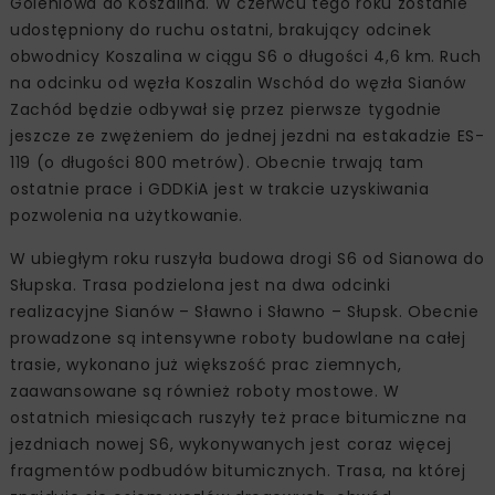
Goleniowa do Koszalina. W czerwcu tego roku zostanie
udostępniony do ruchu ostatni, brakujący odcinek
obwodnicy Koszalina w ciągu S6 o długości 4,6 km. Ruch
na odcinku od węzła Koszalin Wschód do węzła Sianów
Zachód będzie odbywał się przez pierwsze tygodnie
jeszcze ze zwężeniem do jednej jezdni na estakadzie ES-
119 (o długości 800 metrów). Obecnie trwają tam
ostatnie prace i GDDKiA jest w trakcie uzyskiwania
pozwolenia na użytkowanie.
W ubiegłym roku ruszyła budowa drogi S6 od Sianowa do
Słupska. Trasa podzielona jest na dwa odcinki
realizacyjne Sianów – Sławno i Sławno – Słupsk. Obecnie
prowadzone są intensywne roboty budowlane na całej
trasie, wykonano już większość prac ziemnych,
zaawansowane są również roboty mostowe. W
ostatnich miesiącach ruszyły też prace bitumiczne na
jezdniach nowej S6, wykonywanych jest coraz więcej
fragmentów podbudów bitumicznych. Trasa, na której