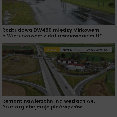
Rozbudowa DW450 między Mirkowem
a Wieruszowem z dofinansowaniem UE
DROGI
INWESTYCJE
WIADOMOŚCI
Remont nawierzchni na węzłach A4.
Przetarg obejmuje pięć węzłów