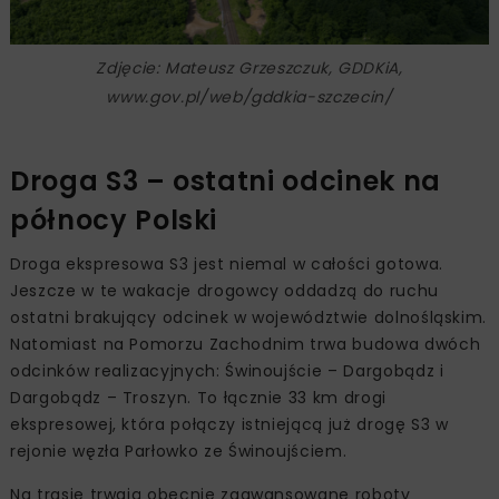
Zdjęcie: Mateusz Grzeszczuk, GDDKiA,
www.gov.pl/web/gddkia-szczecin/
Droga S3 – ostatni odcinek na
północy Polski
Droga ekspresowa S3 jest niemal w całości gotowa.
Jeszcze w te wakacje drogowcy oddadzą do ruchu
ostatni brakujący odcinek w województwie dolnośląskim.
Natomiast na Pomorzu Zachodnim trwa budowa dwóch
odcinków realizacyjnych: Świnoujście – Dargobądz i
Dargobądz – Troszyn. To łącznie 33 km drogi
ekspresowej, która połączy istniejącą już drogę S3 w
rejonie węzła Parłowko ze Świnoujściem.
Na trasie trwają obecnie zaawansowane roboty