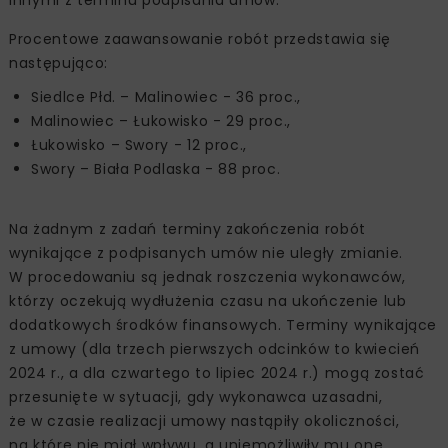
innymi z terminu podpisania umów.
Procentowe zaawansowanie robót przedstawia się
następująco:
Siedlce Płd. – Malinowiec - 36 proc.,
Malinowiec – Łukowisko - 29 proc.,
Łukowisko – Swory - 12 proc.,
Swory – Biała Podlaska - 88 proc.
Na żadnym z zadań terminy zakończenia robót
wynikające z podpisanych umów nie uległy zmianie.
W procedowaniu są jednak roszczenia wykonawców,
którzy oczekują wydłużenia czasu na ukończenie lub
dodatkowych środków finansowych. Terminy wynikające
z umowy (dla trzech pierwszych odcinków to kwiecień
2024 r., a dla czwartego to lipiec 2024 r.) mogą zostać
przesunięte w sytuacji, gdy wykonawca uzasadni,
że w czasie realizacji umowy nastąpiły okoliczności,
na które nie miał wpływu, a uniemożliwiły mu one