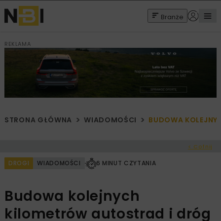
Branże
REKLAMA
STRONA GŁÓWNA
WIADOMOŚCI
BUDOWA KOLEJNYC
< Cofnij
DROGI
WIADOMOŚCI
6 MINUT CZYTANIA
Budowa kolejnych
kilometrów autostrad i dróg