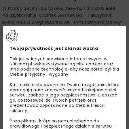
W marcu 2024 r., za sprawą otrzymania pozwolenia
na użytkowanie, odcinek Lesznowola – Tarczyn Płn.
zyskał status drogi ekspresowej. Tym samym kierowcy
mają do dyspozycji 29 km ekspresowego wylotu trasy S7
ze stolicy w kierunku Krakowa.
W czerwcu rozpocznie się ostatni etap realizacji
Twoja prywatność jest dla nas ważna
kontraktu, remont 17 km dotychczasowego przebiegu
Tak jak w innych serwisach internetowych, w
DK7 od Sękocina Starego do Rembertowa. Zakończenie
NBI.com.pl wykorzystywane są pliki cookies oraz
przewidziane jest w IV kwartale 2024 r.
inne podobne technologie, aby nasz portal był dla
Ciebie przyjazny i wygodny.
Inwestycja jest współfinansowana przez Unię Europejską
Są to pliki instalowane na Twoim urządzeniu, które
ze środków Funduszu Spójności w ramach Programu
pomagają nam zapewnić ważne funkcjonalności
Operacyjnego Infrastruktura i Środowisko na lata 2014-
serwisu, zadbać o jego bezpieczeństwo, ulepszać
2020.
go, dostosować do Twoich potrzeb oraz
prezentować dopasowane do Ciebie treści i
reklamy.
DK61 Legionowo – Zegrze
Poza plikami, które są nam niezbędne do
W realizacji jest rozbudowa 4,5 km pomiędzy
prawidłowego i bezpiecznego działania serwisu –