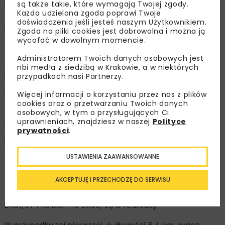
Legionowem a Zegrzem. Realizowane są roboty ziemne
są także takie, które wymagają Twojej zgody.
Każda udzielona zgoda poprawi Twoje
takie jak wykopy, nasypy. Przebudowywana jest sieć
doświadczenia jeśli jesteś naszym Użytkownikiem.
wodociągowa. Trwają roboty na obiektach: wiadukcie
Zgoda na pliki cookies jest dobrowolna i można ją
drogowym i przejściu dla zwierząt małych.
wycofać w dowolnym momencie.
Administratorem Twoich danych osobowych jest
Zakończenie wszystkich prac zgodnie z umową
nbi med!a z siedzibą w Krakowie, a w niektórych
przewidywane jest w II kwartale 2024 r.
przypadkach nasi Partnerzy.
W procedowaniu są roszczenia wykonawcy. Oczekuje
Więcej informacji o korzystaniu przez nas z plików
on wydłużenia czasu na ukończenie lub dodatkowych
cookies oraz o przetwarzaniu Twoich danych
osobowych, w tym o przysługujących Ci
środków finansowych. Termin może zostać przesunięty
uprawnieniach, znajdziesz w naszej
Polityce
w sytuacji, gdy wykonawca uzasadni, że w czasie
prywatności
.
realizacji nastąpiły okoliczności, na które nie miał
wpływu, a uniemożliwiły prowadzenie robót.
USTAWIENIA ZAAWANSOWANNE
Obwodnice
AKCEPTUJĘ I PRZECHODZĘ DO SERWISU
Trzy obwodnice: Lipska na DK79, Pułtuska w ciągu
DK61/57 i Kołbieli na DK50, są w realizacji.
W przypadku tej pierwszej, o długości 6,4 km, prace