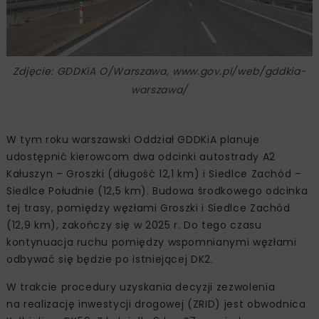
Zdjęcie: GDDKiA O/Warszawa, www.gov.pl/web/gddkia-
warszawa/
W tym roku warszawski Oddział GDDKiA planuje
udostępnić kierowcom dwa odcinki autostrady A2
Kałuszyn – Groszki (długość 12,1 km) i Siedlce Zachód –
Siedlce Południe (12,5 km). Budowa środkowego odcinka
tej trasy, pomiędzy węzłami Groszki i Siedlce Zachód
(12,9 km), zakończy się w 2025 r. Do tego czasu
kontynuacja ruchu pomiędzy wspomnianymi węzłami
odbywać się będzie po istniejącej DK2.
W trakcie procedury uzyskania decyzji zezwolenia
na realizację inwestycji drogowej (ZRID) jest obwodnica