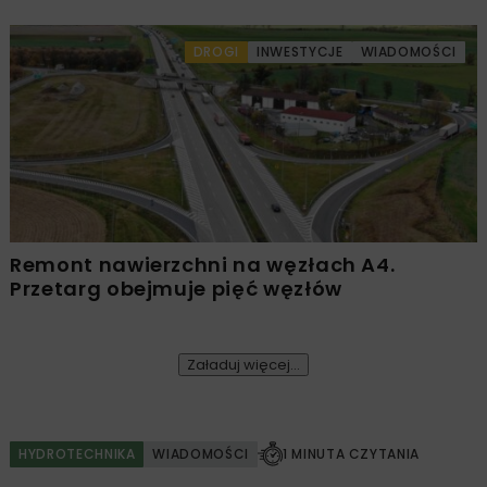
DROGI
INWESTYCJE
WIADOMOŚCI
Remont nawierzchni na węzłach A4.
Przetarg obejmuje pięć węzłów
Załaduj więcej...
HYDROTECHNIKA
WIADOMOŚCI
1 MINUTA CZYTANIA