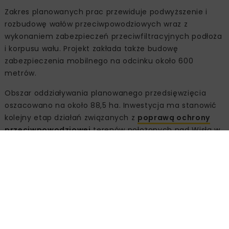
Zakres planowanych prac przewiduje podwyższenie i
rozbudowę wałów przeciwpowodziowych wraz z
wykonaniem zabezpieczeń przeciwfiltracyjnych podłoża
i korpusu wału. Projekt zakłada także budowę
zabezpieczenia mobilnego na odcinku około 600
metrów.
Obszar oddziaływania planowanego przedsięwzięcia
oszacowano na około 88,5 ha. Inwestycja ma stanowić
kolejny etap działań związanych z
poprawą ochrony
przeciwpowodziowej
terenów położonych nad Wisłą w
rejonie Sandomierza.
Szacunkowa wartość inwestycji
to 67 mln zł
Wody Polskie szacują koszt realizacji przedsięwzięcia na
około 67 mln zł. Podpisana umowa dotyczy obecnie
opracowania dokumentacji projektowej niezbędnej do