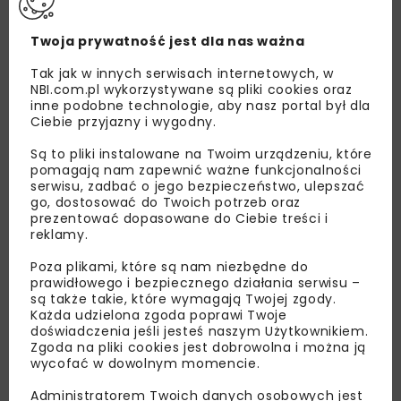
Twoja prywatność jest dla nas ważna
Tak jak w innych serwisach internetowych, w
NBI.com.pl wykorzystywane są pliki cookies oraz
inne podobne technologie, aby nasz portal był dla
Ciebie przyjazny i wygodny.
Są to pliki instalowane na Twoim urządzeniu, które
pomagają nam zapewnić ważne funkcjonalności
serwisu, zadbać o jego bezpieczeństwo, ulepszać
go, dostosować do Twoich potrzeb oraz
prezentować dopasowane do Ciebie treści i
reklamy.
Poza plikami, które są nam niezbędne do
prawidłowego i bezpiecznego działania serwisu –
są także takie, które wymagają Twojej zgody.
Lubisz wiedzieć więcej?
Każda udzielona zgoda poprawi Twoje
doświadczenia jeśli jesteś naszym Użytkownikiem.
Zgoda na pliki cookies jest dobrowolna i można ją
Zapisz się do newslettera aby otrzymywać od
wycofać w dowolnym momencie.
nas najlepsze informacje branżowe,
zaproszenia na wydarzenia, atrakcyjne oferty i
Administratorem Twoich danych osobowych jest