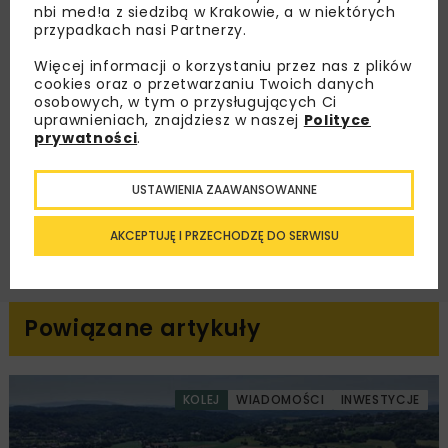
nbi med!a z siedzibą w Krakowie, a w niektórych
dedykowane akcje specjalne.
przypadkach nasi Partnerzy.
Więcej informacji o korzystaniu przez nas z plików
cookies oraz o przetwarzaniu Twoich danych
osobowych, w tym o przysługujących Ci
Zapoznałam/em się z
Polityką Prywatności
i
uprawnieniach, znajdziesz w naszej
Polityce
Regulaminem
oraz wyrażam zgodę na otrzymywanie na
prywatności
.
podany przeze mnie adres e-mail korespondencji
handlowej w postaci newslettera.
USTAWIENIA ZAAWANSOWANNE
ZAPISZ MNIE
AKCEPTUJĘ I PRZECHODZĘ DO SERWISU
Powiązane artykuły
KOLEJ
WIADOMOŚCI
INWESTYCJE