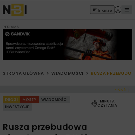
Branże
REKLAMA
STRONA GŁÓWNA
WIADOMOŚCI
RUSZA PRZEBUDOW
< Cofnij
DROGI
MOSTY
WIADOMOŚCI
1 MINUTA
CZYTANIA
INWESTYCJE
Rusza przebudowa