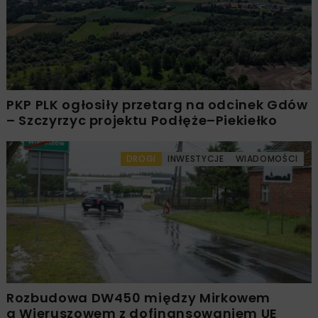
PKP PLK ogłosiły przetarg na odcinek Gdów
– Szczyrzyc projektu Podłęże–Piekiełko
DROGI
INWESTYCJE
WIADOMOŚCI
Rozbudowa DW450 między Mirkowem
a Wieruszowem z dofinansowaniem UE