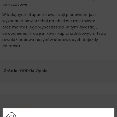
tymczasowe.
W kolejnych etapach inwestycji planowane jest
wykonanie nawierzchni na obiekcie mostowym
oraz montaż jego wyposażenia, w tym dylatacji,
odwodnienia, krawężników i kap chodnikowych. Trwa
również budowa nasypów stanowiących dojazdy
do mostu.
Źródło:
GDDKiA Opole