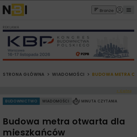
Branże
REKLAMA
STRONA GŁÓWNA
WIADOMOŚCI
BUDOWA METRA O
< Cofnij
BUDOWNICTWO
WIADOMOŚCI
1 MINUTA CZYTANIA
Budowa metra otwarta dla
mieszkańców