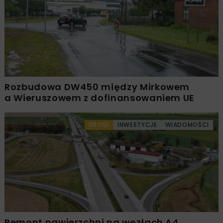
Rozbudowa DW450 między Mirkowem
a Wieruszowem z dofinansowaniem UE
DROGI
INWESTYCJE
WIADOMOŚCI
Remont nawierzchni na węzłach A4.