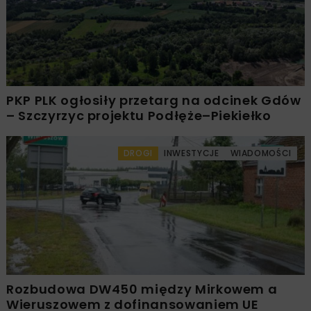
PKP PLK ogłosiły przetarg na odcinek Gdów
– Szczyrzyc projektu Podłęże–Piekiełko
DROGI
INWESTYCJE
WIADOMOŚCI
Rozbudowa DW450 między Mirkowem a
Wieruszowem z dofinansowaniem UE