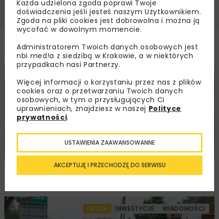
Każda udzielona zgoda poprawi Twoje
doświadczenia jeśli jesteś naszym Użytkownikiem.
Zgoda na pliki cookies jest dobrowolna i można ją
wycofać w dowolnym momencie.
Powiązane artykuły
Administratorem Twoich danych osobowych jest
nbi med!a z siedzibą w Krakowie, a w niektórych
przypadkach nasi Partnerzy.
KOLEJ
WIADOMOŚCI
INWESTYCJE
Więcej informacji o korzystaniu przez nas z plików
cookies oraz o przetwarzaniu Twoich danych
osobowych, w tym o przysługujących Ci
uprawnieniach, znajdziesz w naszej
Polityce
prywatności
.
USTAWIENIA ZAAWANSOWANNE
AKCEPTUJĘ I PRZECHODZĘ DO SERWISU
PKP PLK ogłosiły przetarg na odcinek Gdów
– Szczyrzyc projektu Podłęże–Piekiełko
DROGI
INWESTYCJE
WIADOMOŚCI