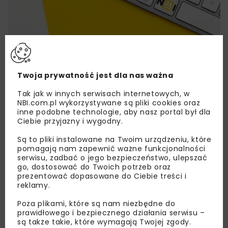
Lubisz wiedzieć więcej?
Twoja prywatność jest dla nas ważna
Zapisz się do newslettera aby otrzymywać od
nas najlepsze informacje branżowe,
Tak jak w innych serwisach internetowych, w
zaproszenia na wydarzenia, atrakcyjne oferty i
NBI.com.pl wykorzystywane są pliki cookies oraz
dedykowane akcje specjalne.
inne podobne technologie, aby nasz portal był dla
Ciebie przyjazny i wygodny.
Są to pliki instalowane na Twoim urządzeniu, które
pomagają nam zapewnić ważne funkcjonalności
serwisu, zadbać o jego bezpieczeństwo, ulepszać
Zapoznałam/em się z
Polityką Prywatności
i
go, dostosować do Twoich potrzeb oraz
Regulaminem
oraz wyrażam zgodę na otrzymywanie na
prezentować dopasowane do Ciebie treści i
podany przeze mnie adres e-mail korespondencji
handlowej w postaci newslettera.
reklamy.
Poza plikami, które są nam niezbędne do
ZAPISZ MNIE
prawidłowego i bezpiecznego działania serwisu –
są także takie, które wymagają Twojej zgody.