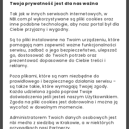
Twoja prywatność jest dla nas ważna
Tak jak w innych serwisach internetowych, w
NBI.com.pl wykorzystywane są pliki cookies oraz
inne podobne technologie, aby nasz portal był dla
Ciebie przyjazny i wygodny.
Są to pliki instalowane na Twoim urządzeniu, które
pomagają nam zapewnić ważne funkcjonalności
serwisu, zadbać o jego bezpieczeństwo, ulepszać
go, dostosować do Twoich potrzeb oraz
Lubisz wiedzieć więcej?
prezentować dopasowane do Ciebie treści i
reklamy.
Zapisz się do newslettera aby otrzymywać od
Poza plikami, które są nam niezbędne do
nas najlepsze informacje branżowe,
prawidłowego i bezpiecznego działania serwisu –
zaproszenia na wydarzenia, atrakcyjne oferty i
są także takie, które wymagają Twojej zgody.
dedykowane akcje specjalne.
Każda udzielona zgoda poprawi Twoje
doświadczenia jeśli jesteś naszym Użytkownikiem.
Zgoda na pliki cookies jest dobrowolna i można ją
wycofać w dowolnym momencie.
Administratorem Twoich danych osobowych jest
Zapoznałam/em się z
Polityką Prywatności
i
nbi med!a z siedzibą w Krakowie, a w niektórych
Regulaminem
oraz wyrażam zgodę na otrzymywanie na
przypadkach nasi Partnerzy.
podany przeze mnie adres e-mail korespondencji