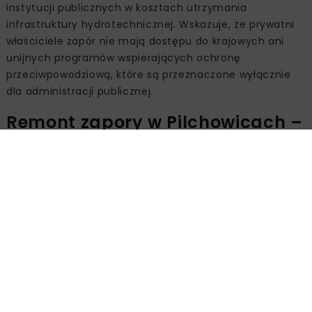
instytucji publicznych w kosztach utrzymania
infrastruktury hydrotechnicznej. Wskazuje, że prywatni
właściciele zapór nie mają dostępu do krajowych ani
unijnych programów wspierających ochronę
przeciwpowodziową, które są przeznaczone wyłącznie
dla administracji publicznej.
Remont zapory w Pilchowicach –
inwestycja o wartości 100 mln zł
Przykładem skali wyzwań finansowych jest realizowany
przez TAURON remont zapory w Pilchowicach o wartości
100 mln zł. Prace obejmują modernizację istniejącej
budowli, a jednocześnie spółka proponuje rozszerzenie
projektu, które zwiększyłoby rolę obiektu w systemie
ochrony przeciwpowodziowej regionu.
Dodatkowy zakres robót, związany z podniesieniem
przepustowości zapory o około 30%, oszacowano na