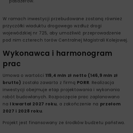
pasażerów.
W ramach inwestycji przebudowane zostaną również
przyczółki wiaduktu drogowego wzdłuż drogi
wojewódzkiej nr 725, aby umożliwić przeprowadzenie
pod nim czterech torów Centralnej Magistrali Kolejowej.
Wykonawca i harmonogram
prac
Umowa o wartości
119,4 mln zł netto (146,9 mln zł
brutto)
została zawarta z firmą
PORR
. Realizacja
inwestycji obejmuje etap projektowania i wykonania
robót budowlanych. Rozpoczęcie prac zaplanowano
na
I kwartał 2027 roku
, a zakończenie na
przełom
2027 i 2028 roku
.
Projekt jest finansowany ze środków budżetu państwa.