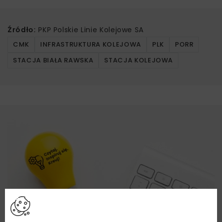
Źródło:
PKP Polskie Linie Kolejowe SA
CMK
INFRASTRUKTURA KOLEJOWA
PLK
PORR
STACJA BIAŁA RAWSKA
STACJA KOLEJOWA