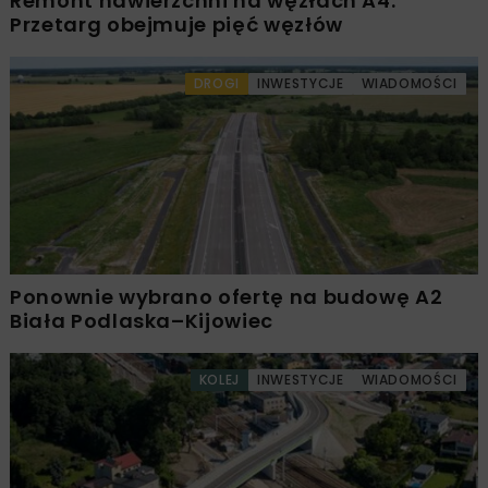
Remont nawierzchni na węzłach A4.
Przetarg obejmuje pięć węzłów
DROGI
INWESTYCJE
WIADOMOŚCI
Ponownie wybrano ofertę na budowę A2
Biała Podlaska–Kijowiec
KOLEJ
INWESTYCJE
WIADOMOŚCI