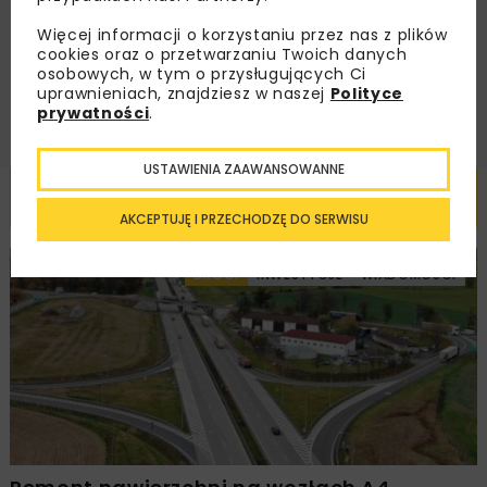
handlowej w postaci newslettera.
Więcej informacji o korzystaniu przez nas z plików
cookies oraz o przetwarzaniu Twoich danych
ZAPISZ MNIE
osobowych, w tym o przysługujących Ci
uprawnieniach, znajdziesz w naszej
Polityce
prywatności
.
USTAWIENIA ZAAWANSOWANNE
Powiązane artykuły
AKCEPTUJĘ I PRZECHODZĘ DO SERWISU
DROGI
INWESTYCJE
WIADOMOŚCI