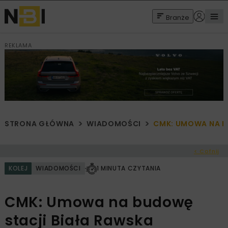
Branże
REKLAMA
STRONA GŁÓWNA
WIADOMOŚCI
CMK: UMOWA NA B
< Cofnij
KOLEJ
WIADOMOŚCI
1 MINUTA CZYTANIA
CMK: Umowa na budowę
stacji Biała Rawska