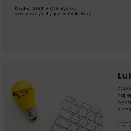
Źródło:
GDDKiA O/Białystok,
www.gov.pl/web/gddkia-bialystok/
Lu
Zapi
najle
wydar
specj