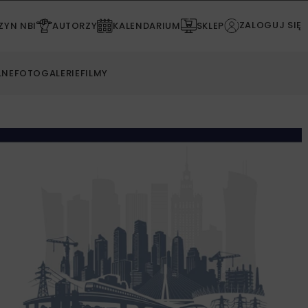
ZALOGUJ SIĘ
YN NBI
AUTORZY
KALENDARIUM
SKLEP
LNE
FOTOGALERIE
FILMY