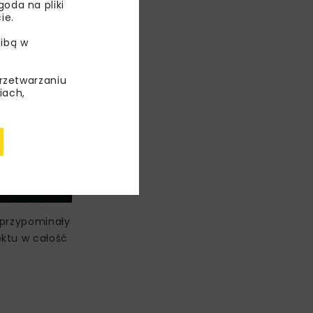
oda na pliki
ie.
ibą w
przetwarzaniu
iach,
 przypominały
ektu w całość