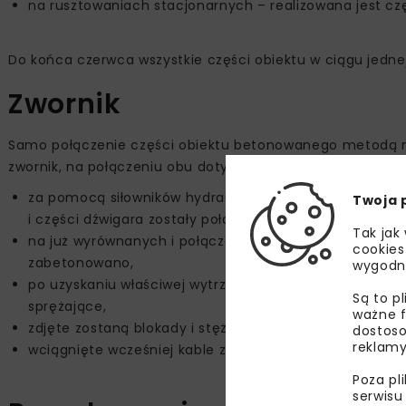
na rusztowaniach stacjonarnych – realizowana jest c
Do końca czerwca wszystkie części obiektu w ciągu jedne
Zwornik
Samo połączenie części obiektu betonowanego metodą n
zwornik, na połączeniu obu dotychczas rozdzielonych czę
za pomocą siłowników hydraulicznych wyrównany zost
Twoja 
i części dźwigara zostały połączone za pomocą spawan
Tak jak
na już wyrównanych i połączonych częściach ułożono d
cookies
zabetonowano,
wygodn
po uzyskaniu właściwej wytrzymałości przez beton – 
Są to p
sprężające,
ważne f
zdjęte zostaną blokady i stężeń założone na czas wyk
dostoso
reklamy
wciągnięte wcześniej kable zostaną stężone (naprężon
Poza pl
serwisu