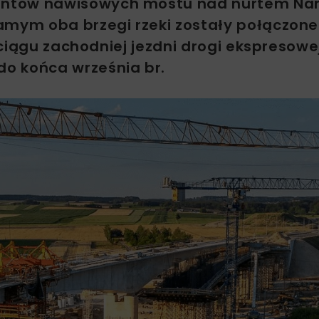
entów nawisowych mostu nad nurtem Na
mym oba brzegi rzeki zostały połączone
ciągu zachodniej jezdni drogi ekspresowej
o końca września br.