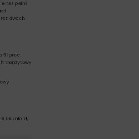
e też pełnił
azd
oraz dwóch
 61 proc.
uch tranzytowy
towy
8,08 mln zł,