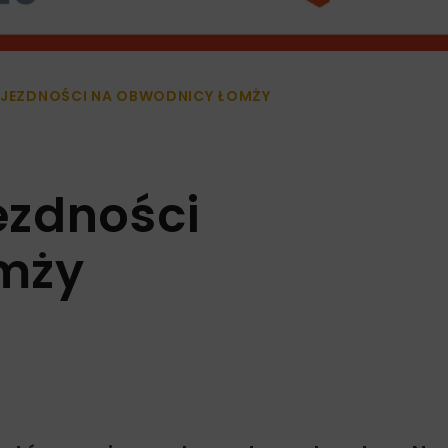
ZEJEZDNOŚCI NA OBWODNICY ŁOMŻY
jezdności
mży