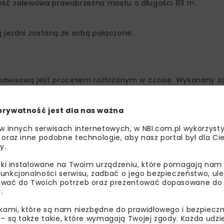
zęść zalewowa prawobrzeżna mostu o długości 83 m.
j jezdni zostaną ze sobą połączone.
awisową jest procesem rozłożonym w czasie. Wykonany zo
ści i przebiega to w następujących krokach:
ał poziom obu łączonych części. Wstawione zostały blach
prywatność jest dla nas ważna
ia,
 w innych serwisach internetowych, w NBI.com.pl wykorzysty
eskowanie i zbrojenie wraz z osłonami na kable sprężające
 oraz inne podobne technologie, aby nasz portal był dla Cie
y.
do zabetonowanych wcześniej osłon kablowych wciągnięte z
liki instalowane na Twoim urządzeniu, które pomagają nam
unkcjonalności serwisu, zadbać o jego bezpieczeństwo, ul
onywania połączeń,
wać do Twoich potrzeb oraz prezentować dopasowane do Ci
.
e) i całość, od podpory do podpory zostanie uciąglona.
ikami, które są nam niezbędne do prawidłowego i bezpieczn
 – są także takie, które wymagają Twojej zgody. Każda udz