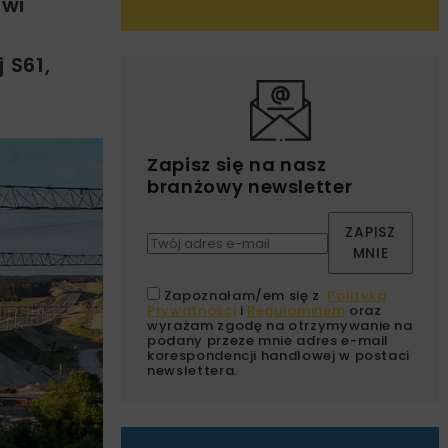
rwi
 S61,
Zapisz się na nasz
branżowy newsletter
ZAPISZ
MNIE
Zapoznałam/em się z
Polityką
Prywatności
i
Regulaminem
oraz
wyrażam zgodę na otrzymywanie na
podany przeze mnie adres e-mail
korespondencji handlowej w postaci
newslettera.