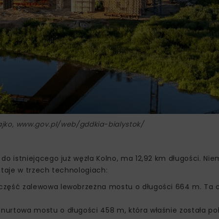
wajko, www.gov.pl/web/gddkia-bialystok/
 istniejącego już węzła Kolno, ma 12,92 km długości. Nie
staje w trzech technologiach:
część zalewowa lewobrzeżna mostu o długości 664 m. Ta cz
nurtowa mostu o długości 458 m, która właśnie została po