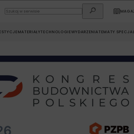
MAGAZ
ESTYCJE
MATERIAŁY
TECHNOLOGIE
WYDARZENIA
TEMATY SPECJA