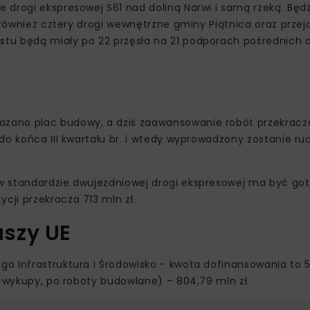
drogi ekspresowej S61 nad doliną Narwi i samą rzeką. Będzi
 również cztery drogi wewnętrzne gminy Piątnica oraz przej
tu będą miały po 22 przęsła na 21 podporach pośrednich 
zano plac budowy, a dziś zaawansowanie robót przekracza
do końca III kwartału br. i wtedy wyprowadzony zostanie r
w standardzie dwujezdniowej drogi ekspresowej ma być go
ji przekracza 713 mln zł.
szy UE
 Infrastruktura i Środowisko - kwota dofinansowania to 51
z wykupy, po roboty budowlane) – 804,79 mln zł.