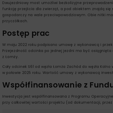
Dwujezdniowy most umożliwi bezkolizyjne przeprowadzenie 
funkcję przejścia dla zwierząt, a pod obiektem znajdą się
gospodarczy na wale przeciwpowodziowym. Obie nitki mos
przyczółkach.
Postęp prac
W maju 2022 roku podpisano umowę z wykonawcą i przeka
Przejezdność odcinka po jednej jezdni ma być osiągnięta 
z Łomży.
Cały odcinek S61 od węzła Łomża Zachód do węzła Kolno 
w połowie 2025 roku. Wartość umowy z wykonawcą inwestyc
Współfinansowanie z Fundu
Inwestycja jest współfinansowana z Programu Operacyjnego
przy całkowitej wartości projektu (od dokumentacji, prze