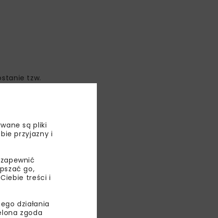
stanie tzw.
y dystansowe
wane są pliki
, a następnie
bie przyjazny i
ostaną kable
 zapewnić
epszać go,
ebie treści i
ego działania
ielona zgoda