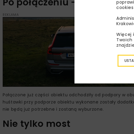
Po połączeniu – wyburzenia
poprawi
cookies
REKLAMA
Adminis
Krakowi
Więcej 
Twoich 
znajdzi
USTA
Połączone już części obiektu odchodziły od podpory w ob
huśtawki przy podporze obiektu wykonane zostały dodatk
nie będą już potrzebne i zostaną wyburzone.
Nie tylko most