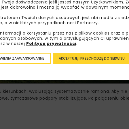
 Twoje doświadczenia jeśli jesteś naszym Użytkownikiem. Zg
 jest dobrowolna i można ją wycofać w dowolnym momenc
tratorem Twoich danych osobowych jest nbi med!a z siedz
e, a w niektórych przypadkach nasi Partnerzy.
informacji o korzystaniu przez nas z plików cookies oraz o 
danych osobowych, w tym o przysługujących Ci uprawnien
esz w naszej
Polityce prywatności
.
WIENIA ZAAWANSOWANNE
AKCEPTUJĘ I PRZECHODZĘ DO SERWISU
u kierunkach, wydłużając systematycznie ramiona. Aby nie
owe, tymczasowe podpory stabilizujące. Po połączeniu obi