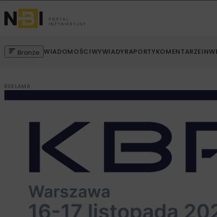
WIADOMOŚCI
WYWIADY
RAPORTY
KOMENTARZE
INW
Branże
REKLAMA