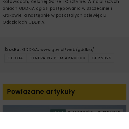
Katowicach, Zielonej Górze i Olsztynie. W najbliższych
dniach GDDKiA ogłosi postępowania w Szczecinie i
Krakowie, a następnie w pozostałych dziewięciu
Oddziałach GDDKiA.
Źródło:
GDDKiA, www.gov.pl/web/gddkia/
GDDKIA
GENERALNY POMIAR RUCHU
GPR 2025
Powiązane artykuły
KOLEJ
WIADOMOŚCI
INWESTYCJE