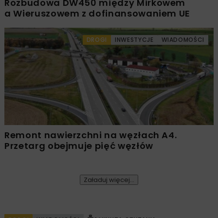
Rozbudowa DW450 między Mirkowem
a Wieruszowem z dofinansowaniem UE
DROGI
INWESTYCJE
WIADOMOŚCI
Remont nawierzchni na węzłach A4.
Przetarg obejmuje pięć węzłów
Załaduj więcej...