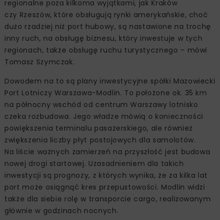
regionalne poza kilkoma wyjątkami, jak Kraków
czy Rzeszów, które obsługują rynki amerykańskie, choć
dużo rzadziej niż port hubowy, są nastawione na trochę
inny ruch, na obsługę biznesu, który inwestuje w tych
regionach, także obsługę ruchu turystycznego – mówi
Tomasz Szymczak.
Dowodem na to są plany inwestycyjne spółki Mazowiecki
Port Lotniczy Warszawa-Modlin. To położone ok. 35 km
na północny wschód od centrum Warszawy lotnisko
czeka rozbudowa. Jego władze mówią o konieczności
powiększenia terminalu pasażerskiego, ale również
zwiększenia liczby płyt postojowych dla samolotów.
Na liście ważnych zamierzeń na przyszłość jest budowa
nowej drogi startowej. Uzasadnieniem dla takich
inwestycji są prognozy, z których wynika, że za kilka lat
port może osiągnąć kres przepustowości. Modlin widzi
także dla siebie rolę w transporcie cargo, realizowanym
głównie w godzinach nocnych.