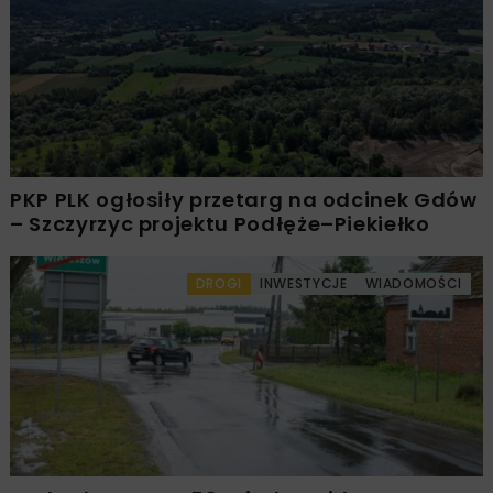
PKP PLK ogłosiły przetarg na odcinek Gdów
– Szczyrzyc projektu Podłęże–Piekiełko
DROGI
INWESTYCJE
WIADOMOŚCI