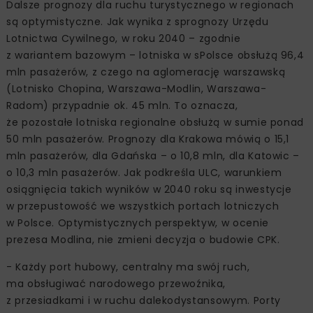
Dalsze prognozy dla ruchu turystycznego w regionach
są optymistyczne. Jak wynika z sprognozy Urzędu
Lotnictwa Cywilnego, w roku 2040 – zgodnie
z wariantem bazowym – lotniska w sPolsce obsłużą 96,4
mln pasażerów, z czego na aglomerację warszawską
(Lotnisko Chopina, Warszawa-Modlin, Warszawa-
Radom) przypadnie ok. 45 mln. To oznacza,
że pozostałe lotniska regionalne obsłużą w sumie ponad
50 mln pasażerów. Prognozy dla Krakowa mówią o 15,1
mln pasażerów, dla Gdańska – o 10,8 mln, dla Katowic –
o 10,3 mln pasażerów. Jak podkreśla ULC, warunkiem
osiągnięcia takich wyników w 2040 roku są inwestycje
w przepustowość we wszystkich portach lotniczych
w Polsce. Optymistycznych perspektyw, w ocenie
prezesa Modlina, nie zmieni decyzja o budowie CPK.
- Każdy port hubowy, centralny ma swój ruch,
ma obsługiwać narodowego przewoźnika,
z przesiadkami i w ruchu dalekodystansowym. Porty