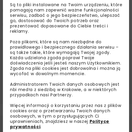
z komponentów lotniczego oraz kolejowego, opartych
Są to pliki instalowane na Twoim urządzeniu, które
pomagają nam zapewnić ważne funkcjonalności
na koncepcji tzw. szprych komunikacyjnych
serwisu, zadbać o jego bezpieczeństwo, ulepszać
zapewniających szybki transport do CPK z różnych
go, dostosować do Twoich potrzeb oraz
regionów kraju.
prezentować dopasowane do Ciebie treści i
reklamy.
Poza plikami, które są nam niezbędne do
prawidłowego i bezpiecznego działania serwisu –
Źródło:
Newseria.pl
są także takie, które wymagają Twojej zgody.
Każda udzielona zgoda poprawi Twoje
CENTRALNY PORT KOMUNIKACYJNY
doświadczenia jeśli jesteś naszym Użytkownikiem.
Zgoda na pliki cookies jest dobrowolna i można ją
INFRASTRUKTURA LOTNICZA
LOTNISKO MODLIN
wycofać w dowolnym momencie.
RUCH LOTNICZY
RUCH LOTNICZY CARGO
Administratorem Twoich danych osobowych jest
TRANSPORT LOTNICZY
nbi med!a z siedzibą w Krakowie, a w niektórych
przypadkach nasi Partnerzy.
Więcej informacji o korzystaniu przez nas z plików
cookies oraz o przetwarzaniu Twoich danych
osobowych, w tym o przysługujących Ci
uprawnieniach, znajdziesz w naszej
Polityce
prywatności
.