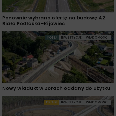
Ponownie wybrano ofertę na budowę A2
Biała Podlaska–Kijowiec
KOLEJ
INWESTYCJE
WIADOMOŚCI
Nowy wiadukt w Żorach oddany do użytku
DROGI
INWESTYCJE
WIADOMOŚCI