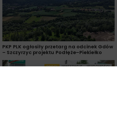
PKP PLK ogłosiły przetarg na odcinek Gdów
– Szczyrzyc projektu Podłęże–Piekiełko
DROGI
INWESTYCJE
WIADOMOŚCI