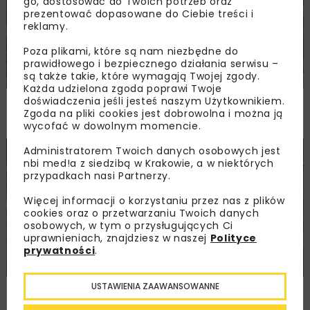
go, dostosować do Twoich potrzeb oraz
prezentować dopasowane do Ciebie treści i
reklamy.
Poza plikami, które są nam niezbędne do
prawidłowego i bezpiecznego działania serwisu –
są także takie, które wymagają Twojej zgody.
Każda udzielona zgoda poprawi Twoje
doświadczenia jeśli jesteś naszym Użytkownikiem.
PKP PLK ogłosiły przetarg na odcinek Gdów
Zgoda na pliki cookies jest dobrowolna i można ją
– Szczyrzyc projektu Podłęże–Piekiełko
wycofać w dowolnym momencie.
Administratorem Twoich danych osobowych jest
DROGI
INWESTYCJE
WIADOMOŚCI
nbi med!a z siedzibą w Krakowie, a w niektórych
przypadkach nasi Partnerzy.
Więcej informacji o korzystaniu przez nas z plików
cookies oraz o przetwarzaniu Twoich danych
osobowych, w tym o przysługujących Ci
uprawnieniach, znajdziesz w naszej
Polityce
prywatności
.
USTAWIENIA ZAAWANSOWANNE
Rozbudowa DW450 między Mirkowem
a Wieruszowem z dofinansowaniem UE