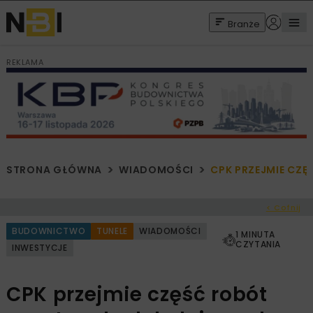
Branże
REKLAMA
STRONA GŁÓWNA
WIADOMOŚCI
CPK PRZEJMIE CZĘ
< Cofnij
BUDOWNICTWO
TUNELE
WIADOMOŚCI
1 MINUTA
CZYTANIA
INWESTYCJE
CPK przejmie część robót