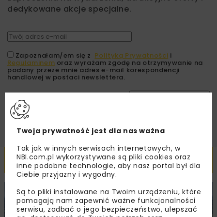
dedykowane akcje specjalne.
Zapoznałam/em się z
Polityką Prywatności
i
Regulaminem
oraz wyrażam zgodę na otrzymywanie na
podany przeze mnie adres e-mail korespondencji
handlowej w postaci newslettera.
ZAPISZ MNIE
Twoja prywatność jest dla nas ważna
Tak jak w innych serwisach internetowych, w
NBI.com.pl wykorzystywane są pliki cookies oraz
Powiązane artykuły
inne podobne technologie, aby nasz portal był dla
Ciebie przyjazny i wygodny.
Są to pliki instalowane na Twoim urządzeniu, które
KOLEJ
WIADOMOŚCI
INWESTYCJE
pomagają nam zapewnić ważne funkcjonalności
serwisu, zadbać o jego bezpieczeństwo, ulepszać