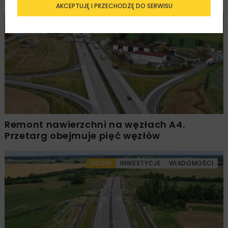
AKCEPTUJĘ I PRZECHODZĘ DO SERWISU
DROGI
INWESTYCJE
WIADOMOŚCI
Remont nawierzchni na węzłach A4.
Przetarg obejmuje pięć węzłów
DROGI
INWESTYCJE
WIADOMOŚCI