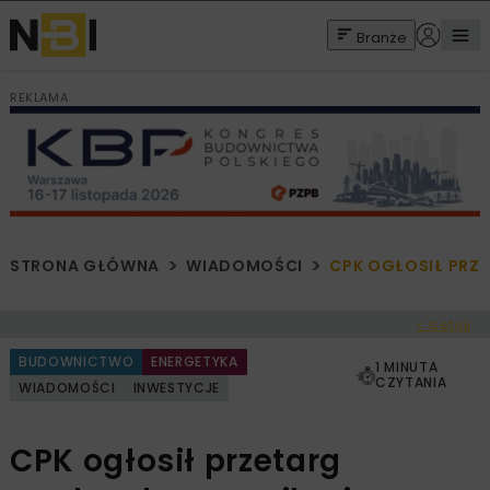
Branże
REKLAMA
STRONA GŁÓWNA
WIADOMOŚCI
CPK OGŁOSIŁ PRZ
< Cofnij
BUDOWNICTWO
ENERGETYKA
1 MINUTA
CZYTANIA
WIADOMOŚCI
INWESTYCJE
CPK ogłosił przetarg