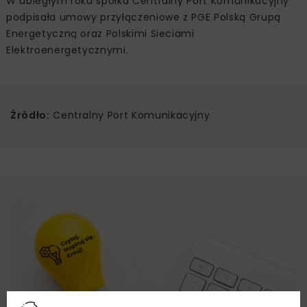
W ubiegłym roku spółka Centralny Port Komunikacyjny
podpisała umowy przyłączeniowe z PGE Polską Grupą
Energetyczną oraz Polskimi Sieciami
Elektroenergetycznymi.
Źródło:
Centralny Port Komunikacyjny