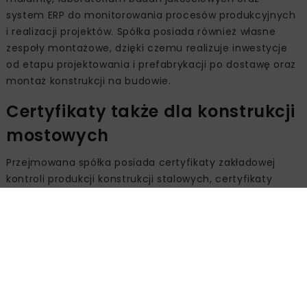
system ERP do monitorowania procesów produkcyjnych
i realizacji projektów. Spółka posiada również własne
zespoły montażowe, dzięki czemu realizuje inwestycje
od etapu projektowania i prefabrykacji po dostawę oraz
montaż konstrukcji na budowie.
Certyfikaty także dla konstrukcji
mostowych
Przejmowana spółka posiada certyfikaty zakładowej
kontroli produkcji konstrukcji stalowych, certyfikaty
spawalnicze oraz certyfikat systemu jakości w
spawalnictwie. Dysponuje również świadectwem
kwalifikacji do wykonywania stalowych konstrukcji
mostowych.
Według STRABAG przejęcie Cermont ma zwiększyć
udział własnych kompetencji w zakresie konstrukcji
stalowych, zapewnić dostęp do mocy produkcyjnych