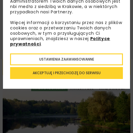
Administratorem Twoich danych osobowych jest
Zapoznałam/em się z
Polityką Prywatności
i
nbi med!a z siedzibą w Krakowie, a w niektórych
Regulaminem
oraz wyrażam zgodę na otrzymywanie na
przypadkach nasi Partnerzy.
podany przeze mnie adres e-mail korespondencji
handlowej w postaci newslettera.
Więcej informacji o korzystaniu przez nas z plików
cookies oraz o przetwarzaniu Twoich danych
ZAPISZ MNIE
osobowych, w tym o przysługujących Ci
uprawnieniach, znajdziesz w naszej
Polityce
prywatności
.
USTAWIENIA ZAAWANSOWANNE
Powiązane artykuły
AKCEPTUJĘ I PRZECHODZĘ DO SERWISU
HYDROTECHNIKA
INWESTYCJE
WIADOMOŚCI