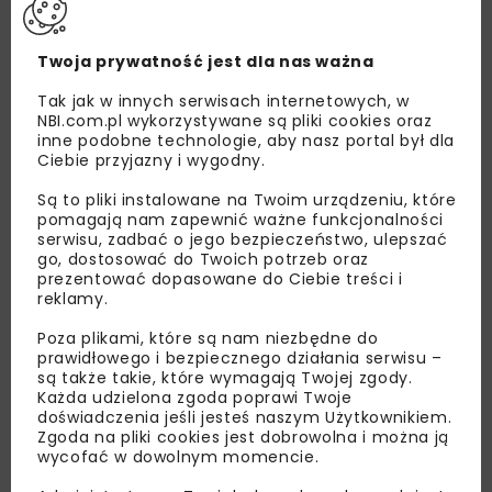
Twoja prywatność jest dla nas ważna
Tak jak w innych serwisach internetowych, w
NBI.com.pl wykorzystywane są pliki cookies oraz
inne podobne technologie, aby nasz portal był dla
Ciebie przyjazny i wygodny.
Są to pliki instalowane na Twoim urządzeniu, które
pomagają nam zapewnić ważne funkcjonalności
serwisu, zadbać o jego bezpieczeństwo, ulepszać
go, dostosować do Twoich potrzeb oraz
Lubisz wiedzieć więcej?
prezentować dopasowane do Ciebie treści i
reklamy.
Zapisz się do newslettera aby otrzymywać od
Poza plikami, które są nam niezbędne do
nas najlepsze informacje branżowe,
prawidłowego i bezpiecznego działania serwisu –
zaproszenia na wydarzenia, atrakcyjne oferty i
są także takie, które wymagają Twojej zgody.
dedykowane akcje specjalne.
Każda udzielona zgoda poprawi Twoje
doświadczenia jeśli jesteś naszym Użytkownikiem.
Zgoda na pliki cookies jest dobrowolna i można ją
wycofać w dowolnym momencie.