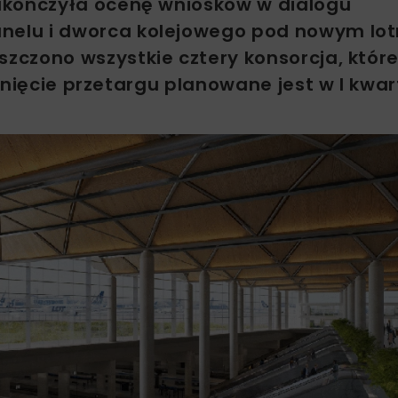
akończyła ocenę wniosków w dialogu
elu i dworca kolejowego pod nowym lot
czono wszystkie cztery konsorcja, które 
gnięcie przetargu planowane jest w I kwar