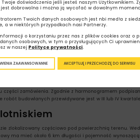
 Twoje doświadczenia jeśli jesteś naszym Użytkownikiem. Zg
 jest dobrowolna i można ją wycofać w dowolnym momenc
tratorem Twoich danych osobowych jest nbi med!a z siedz
e, a w niektórych przypadkach nasi Partnerzy.
informacji o korzystaniu przez nas z plików cookies oraz o 
danych osobowych, w tym o przysługujących Ci uprawnien
esz w naszej
Polityce prywatności
.
WIENIA ZAAWANSOWANNE
AKCEPTUJĘ I PRZECHODZĘ DO SERWISU
 obu części zamówienia. Zgodnie z harmonogramem podpis
e robót budowlanych przewidywane jest w III lub IV kwartale
lotniskiem
zie zlokalizowany częściowo pod powierzchnią terenu. We
lejowy ma mieć około 6 km długości i pojemność wynoszącą 