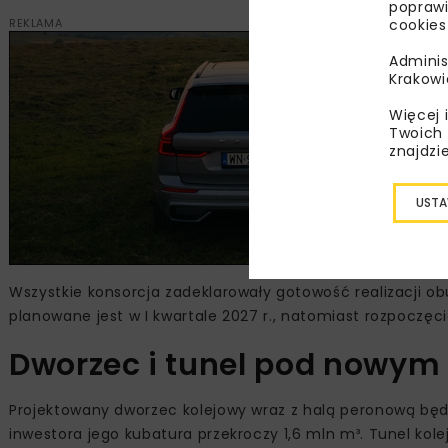
poprawi
cookies
REKLAMA
Adminis
Krakowi
Więcej 
Twoich 
znajdzi
USTA
Wszystkie konsorcja zadeklarowały gotowość realizacji
planowane jest w I kwartale 2027 r., natomiast rozpoczęci
Dworzec i tunel pod nowym 
Projektowany dworzec kolejowy wraz z halą peronową będ
inwestora jego kubatura przekroczy 1,6 mln m³. Tunel ko