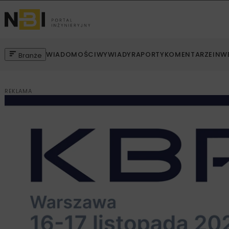
WIADOMOŚCI
WYWIADY
RAPORTY
KOMENTARZE
INW
Branże
REKLAMA