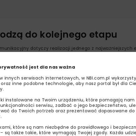
odzą do kolejnego etapu
munikacyjny dotyczy realizacji jednego z najważniejszych
akończeniu analiz i oceny dokumentów zamawiający dopuści
podmioty, które złożyły wnioski o udział w postępowaniu.
prywatność jest dla nas ważna
ziałem firm: MIRBUD, KOBYLARNIA i TORPOL; MOSTOSTAL War
 w innych serwisach internetowych, w NBI.com.pl wykorzysty
AG i TYM-BUD. Łącznie o kontrakt ubiega się jedenaście prz
 oraz inne podobne technologie, aby nasz portal był dla Cie
y.
liki instalowane na Twoim urządzeniu, które pomagają nam
unkcjonalności serwisu, zadbać o jego bezpieczeństwo, ul
 Pierwsze obejmuje wschodnią i centralną część tunelu wra
wać do Twoich potrzeb oraz prezentować dopasowane do Ci
.
hodniej części tunelu wraz z rozplotami torowymi. W obu
 torowy oraz projekt, dostawę, uruchomienie i serwis urząd
ikami, które są nam niezbędne do prawidłowego i bezpieczn
 – są także takie, które wymagają Twojej zgody. Każda udz