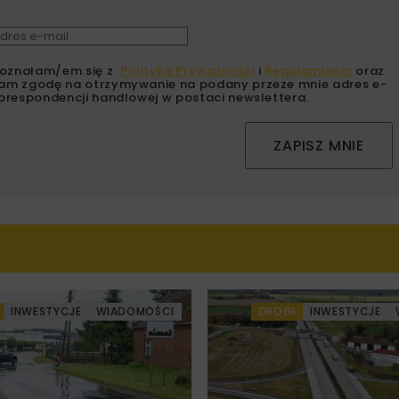
oznałam/em się z
Polityką Prywatności
i
Regulaminem
oraz
am zgodę na otrzymywanie na podany przeze mnie adres e-
orespondencji handlowej w postaci newslettera.
ZAPISZ MNIE
INWESTYCJE
WIADOMOŚCI
DROGI
INWESTYCJE