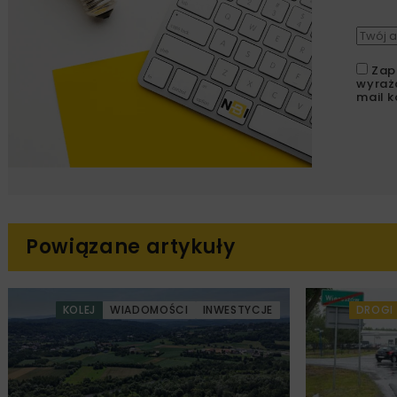
Zap
wyraż
mail k
Powiązane artykuły
KOLEJ
WIADOMOŚCI
INWESTYCJE
DROGI