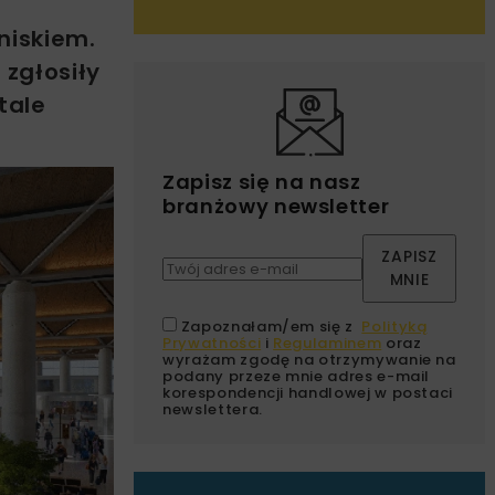
niskiem.
zgłosiły
tale
Zapisz się na nasz
branżowy newsletter
ZAPISZ
MNIE
Zapoznałam/em się z
Polityką
Prywatności
i
Regulaminem
oraz
wyrażam zgodę na otrzymywanie na
podany przeze mnie adres e-mail
korespondencji handlowej w postaci
newslettera.