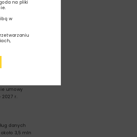
oda na pliki
ie.
ibą w
przetwarzaniu
iach,
anie umowy
 2027 r.
dług danych
około 3,5 mln