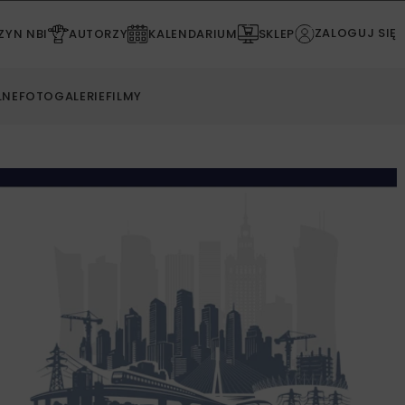
ZALOGUJ SIĘ
YN NBI
AUTORZY
KALENDARIUM
SKLEP
LNE
FOTOGALERIE
FILMY