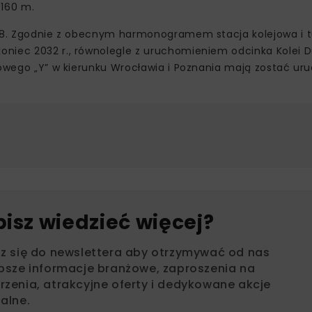
 160 m.
i 88. Zgodnie z obecnym harmonogramem stacja kolejowa i t
oniec 2032 r., równolegle z uruchomieniem odcinka Kolei 
ejowego „Y” w kierunku Wrocławia i Poznania mają zostać u
bisz wiedzieć więcej?
sz się do newslettera aby otrzymywać od nas
psze informacje branżowe, zaproszenia na
zenia, atrakcyjne oferty i dedykowane akcje
alne.