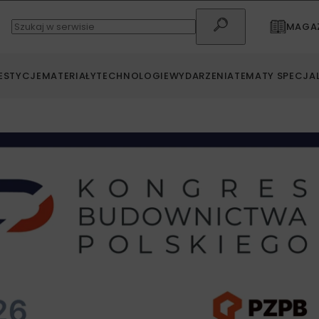
MAGAZ
ESTYCJE
MATERIAŁY
TECHNOLOGIE
WYDARZENIA
TEMATY SPECJA