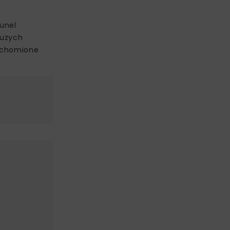
unel
Dużych
ruchomione