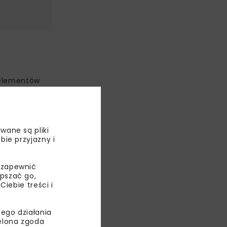
 elementów
ł
szawa, NDI,
wane są pliki
edsiębiorstw.
bie przyjazny i
 zapewnić
epszać go,
z z dworcem
ebie treści i
 częściach
zeń
ego działania
ielona zgoda