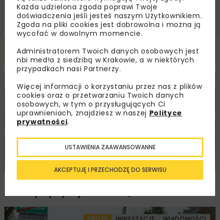
Każda udzielona zgoda poprawi Twoje
doświadczenia jeśli jesteś naszym Użytkownikiem.
Zgoda na pliki cookies jest dobrowolna i można ją
wycofać w dowolnym momencie.
Powiązane artykuły
Administratorem Twoich danych osobowych jest
nbi med!a z siedzibą w Krakowie, a w niektórych
przypadkach nasi Partnerzy.
KOLEJ
WIADOMOŚCI
INWESTYCJE
Więcej informacji o korzystaniu przez nas z plików
cookies oraz o przetwarzaniu Twoich danych
osobowych, w tym o przysługujących Ci
uprawnieniach, znajdziesz w naszej
Polityce
prywatności
.
USTAWIENIA ZAAWANSOWANNE
AKCEPTUJĘ I PRZECHODZĘ DO SERWISU
PKP PLK ogłosiły przetarg na odcinek Gdów
– Szczyrzyc projektu Podłęże–Piekiełko
DROGI
INWESTYCJE
WIADOMOŚCI