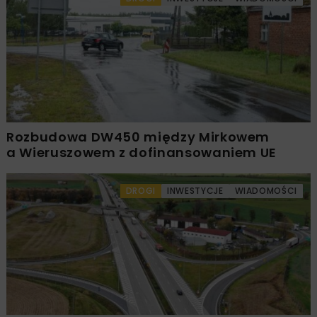
Rozbudowa DW450 między Mirkowem
a Wieruszowem z dofinansowaniem UE
DROGI
INWESTYCJE
WIADOMOŚCI