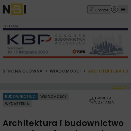
Branże
REKLAMA
STRONA GŁÓWNA
WIADOMOŚCI
ARCHITEKTURA I B
< Cofnij
BUDOWNICTWO
WIADOMOŚCI
1 MINUTA
CZYTANIA
WYDARZENIA
Architektura i budownictwo