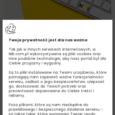
Lubisz wiedzieć więcej?
Twoja prywatność jest dla nas ważna
Zapisz się do newslettera aby otrzymywać od
nas najlepsze informacje branżowe,
Tak jak w innych serwisach internetowych, w
NBI.com.pl wykorzystywane są pliki cookies oraz
zaproszenia na wydarzenia, atrakcyjne oferty i
inne podobne technologie, aby nasz portal był dla
dedykowane akcje specjalne.
Ciebie przyjazny i wygodny.
Są to pliki instalowane na Twoim urządzeniu, które
pomagają nam zapewnić ważne funkcjonalności
serwisu, zadbać o jego bezpieczeństwo, ulepszać
Zapoznałam/em się z
Polityką Prywatności
i
go, dostosować do Twoich potrzeb oraz
Regulaminem
oraz wyrażam zgodę na otrzymywanie na
prezentować dopasowane do Ciebie treści i
podany przeze mnie adres e-mail korespondencji
reklamy.
handlowej w postaci newslettera.
Poza plikami, które są nam niezbędne do
prawidłowego i bezpiecznego działania serwisu –
ZAPISZ MNIE
są także takie, które wymagają Twojej zgody.