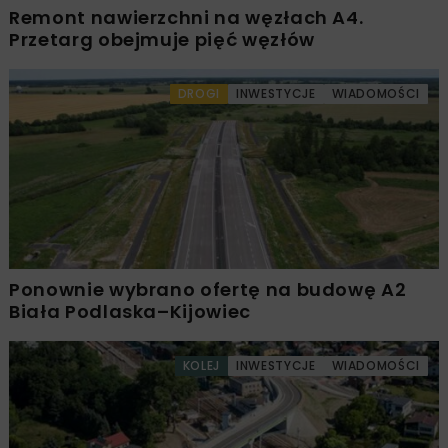
Remont nawierzchni na węzłach A4.
Przetarg obejmuje pięć węzłów
DROGI
INWESTYCJE
WIADOMOŚCI
Ponownie wybrano ofertę na budowę A2
Biała Podlaska–Kijowiec
KOLEJ
INWESTYCJE
WIADOMOŚCI