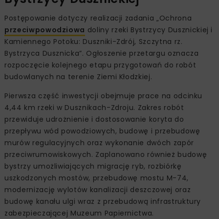
Postępowanie dotyczy realizacji zadania „Ochrona
przeciwpowodziowa
doliny rzeki Bystrzycy Dusznickiej i
Kamiennego Potoku: Duszniki-Zdrój, Szczytna rz.
Bystrzyca Dusznicka”. Ogłoszenie przetargu oznacza
rozpoczęcie kolejnego etapu przygotowań do robót
budowlanych na terenie Ziemi Kłodzkiej.
Pierwsza część inwestycji obejmuje prace na odcinku
4,44 km rzeki w Dusznikach-Zdroju. Zakres robót
przewiduje udrożnienie i dostosowanie koryta do
przepływu wód powodziowych, budowę i przebudowę
murów regulacyjnych oraz wykonanie dwóch zapór
przeciwrumowiskowych. Zaplanowano również budowę
bystrzy umożliwiających migrację ryb, rozbiórkę
uszkodzonych mostów, przebudowę mostu M-74,
modernizację wylotów kanalizacji deszczowej oraz
budowę kanału ulgi wraz z przebudową infrastruktury
zabezpieczającej Muzeum Papiernictwa.