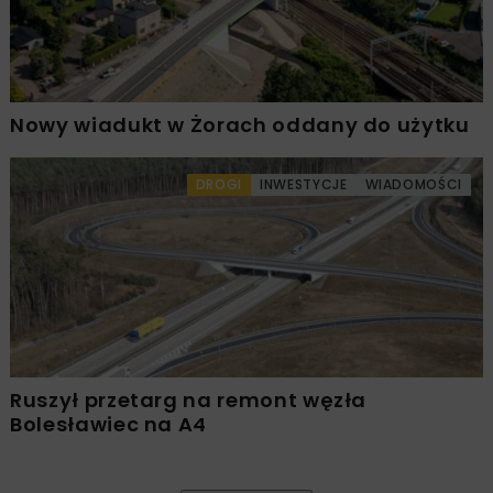
Nowy wiadukt w Żorach oddany do użytku
DROGI
INWESTYCJE
WIADOMOŚCI
Ruszył przetarg na remont węzła
Bolesławiec na A4