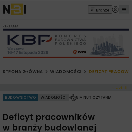
Branże
REKLAMA
STRONA GŁÓWNA
WIADOMOŚCI
DEFICYT PRACOWN
< Cofnij
BUDOWNICTWO
WIADOMOŚCI
5 MINUT CZYTANIA
Deficyt pracowników
w branży budowlanej