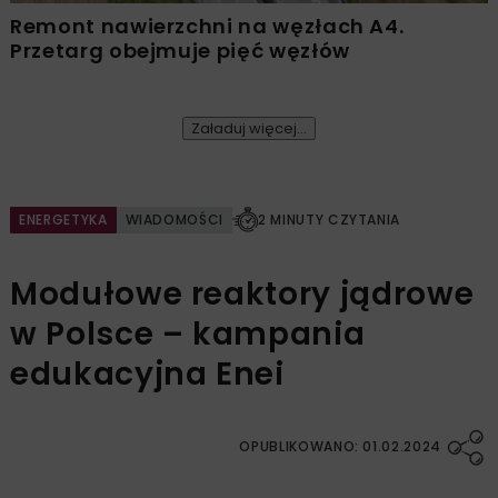
Remont nawierzchni na węzłach A4.
Przetarg obejmuje pięć węzłów
Załaduj więcej...
ENERGETYKA
WIADOMOŚCI
2 MINUTY CZYTANIA
Modułowe reaktory jądrowe
w Polsce – kampania
edukacyjna Enei
OPUBLIKOWANO: 01.02.2024