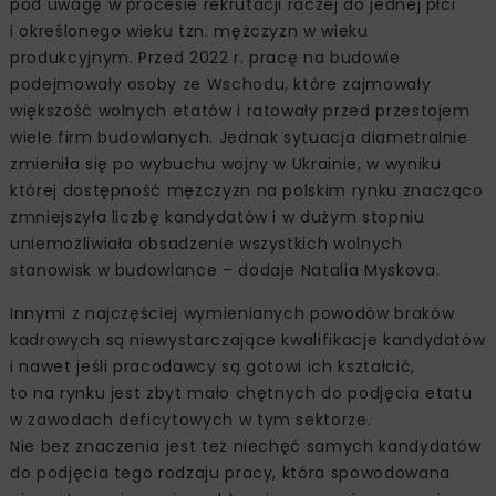
pod uwagę w procesie rekrutacji raczej do jednej płci
i określonego wieku tzn. mężczyzn w wieku
produkcyjnym. Przed 2022 r. pracę na budowie
podejmowały osoby ze Wschodu, które zajmowały
większość wolnych etatów i ratowały przed przestojem
wiele firm budowlanych. Jednak sytuacja diametralnie
zmieniła się po wybuchu wojny w Ukrainie, w wyniku
której dostępność mężczyzn na polskim rynku znacząco
zmniejszyła liczbę kandydatów i w dużym stopniu
uniemożliwiała obsadzenie wszystkich wolnych
stanowisk w budowlance – dodaje Natalia Myskova.
Innymi z najczęściej wymienianych powodów braków
kadrowych są niewystarczające kwalifikacje kandydatów
i nawet jeśli pracodawcy są gotowi ich kształcić,
to na rynku jest zbyt mało chętnych do podjęcia etatu
w zawodach deficytowych w tym sektorze.
Nie bez znaczenia jest też niechęć samych kandydatów
do podjęcia tego rodzaju pracy, która spowodowana