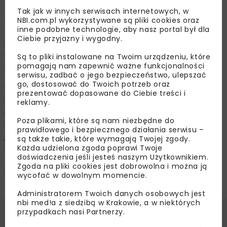
zezwoleń), Białoruś (3 939 zezwoleń), Turkmenistan (3
Tak jak w innych serwisach internetowych, w
324 zezwolenia), Azerbejdżan (2 367 zezwoleń),
NBI.com.pl wykorzystywane są pliki cookies oraz
inne podobne technologie, aby nasz portal był dla
Tadżykistan (1 825 zezwoleń), Nepal (1 503 zezwolenia),
Ciebie przyjazny i wygodny.
Kirgistan (1 243 zezwolenia), Kosowo (976 zezwoleń),
Kazachstan (942 zezwolenia), Gruzja (922 zezwolenia),
Są to pliki instalowane na Twoim urządzeniu, które
pomagają nam zapewnić ważne funkcjonalności
Filipiny (895 zezwoleń).
serwisu, zadbać o jego bezpieczeństwo, ulepszać
go, dostosować do Twoich potrzeb oraz
Bez zwiększenia liczby cudzoziemców na polskim rynku
prezentować dopasowane do Ciebie treści i
pracy na wiele inwestycji będzie trzeba trochę
reklamy.
poczekać. Jak wynika z danych GUS, przeciętny proces
Poza plikami, które są nam niezbędne do
budowy nowego wielorodzinnego budynku mieszkalnego
prawidłowego i bezpiecznego działania serwisu –
jest coraz dłuższy. W okresie 2022 r. wyniósł 42,5
są także takie, które wymagają Twojej zgody.
miesiąca (liczone od daty jej rozpoczęcia do terminu
Każda udzielona zgoda poprawi Twoje
doświadczenia jeśli jesteś naszym Użytkownikiem.
oddania budynku do użytkowania) i zwiększył się o 1,5
Zgoda na pliki cookies jest dobrowolna i można ją
miesiąca w stosunku do analogicznego okresu 2021 r.
wycofać w dowolnym momencie.
Administratorem Twoich danych osobowych jest
nbi med!a z siedzibą w Krakowie, a w niektórych
przypadkach nasi Partnerzy.
Źródło:
Grupa Progres, www.infowire.pl