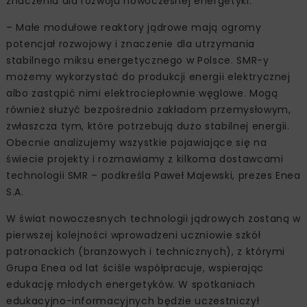
znaczenia dla rozwoju nowoczesnej energetyki.
– Małe modułowe reaktory jądrowe mają ogromy
potencjał rozwojowy i znaczenie dla utrzymania
stabilnego miksu energetycznego w Polsce. SMR-y
możemy wykorzystać do produkcji energii elektrycznej
albo zastąpić nimi elektrociepłownie węglowe. Mogą
również służyć bezpośrednio zakładom przemysłowym,
zwłaszcza tym, które potrzebują dużo stabilnej energii.
Obecnie analizujemy wszystkie pojawiające się na
świecie projekty i rozmawiamy z kilkoma dostawcami
technologii SMR – podkreśla Paweł Majewski, prezes Enea
S.A.
W świat nowoczesnych technologii jądrowych zostaną w
pierwszej kolejności wprowadzeni uczniowie szkół
patronackich (branżowych i technicznych), z którymi
Grupa Enea od lat ściśle współpracuje, wspierając
edukację młodych energetyków. W spotkaniach
edukacyjno-informacyjnych będzie uczestniczył