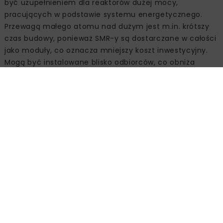
być uzupełnieniem dla reaktorów dużej mocy,
pracujących w podstawie systemu energetycznego.
Przewagą małego atomu nad dużym jest m.in. krótszy
czas budowy, ponieważ SMR-y są dostarczane w całości
jako moduły, co oznacza mniejszy koszt inwestycyjny.
Mogą być instalowane blisko odbiorców, co obniża
koszty przesyłu i rozbudowy sieci, a także wzmacnia
przekonanie w kwestii oceny bezpieczeństwa energetyki
atomowej instalowanej w pobliżu zabudowań.
Wdrożenie komercyjne technologii SMR otwiera dostęp
do nowoczesnego i bezemisyjnego wytwarzania energii
elektrycznej. Grupa Enea analizuje implementowane i
upowszechniane technologie, sprawdzając możliwości
zastosowania SMR-ów w swojej działalności biznesowej,
przygotowując się jednocześnie do rozwoju kadr i
zasobów gotowych do zarządzania instalacjami w
przyszłości. Prowadzony jest dialog biznesowy z
wiodącymi deweloperami technologii SMR na świecie, a