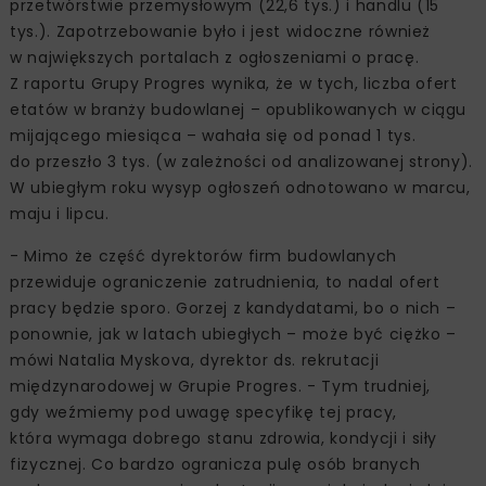
przetwórstwie przemysłowym (22,6 tys.) i handlu (15
tys.). Zapotrzebowanie było i jest widoczne również
w największych portalach z ogłoszeniami o pracę.
Z raportu Grupy Progres wynika, że w tych, liczba ofert
etatów w branży budowlanej – opublikowanych w ciągu
mijającego miesiąca – wahała się od ponad 1 tys.
do przeszło 3 tys. (w zależności od analizowanej strony).
W ubiegłym roku wysyp ogłoszeń odnotowano w marcu,
maju i lipcu.
- Mimo że część dyrektorów firm budowlanych
przewiduje ograniczenie zatrudnienia, to nadal ofert
pracy będzie sporo. Gorzej z kandydatami, bo o nich –
ponownie, jak w latach ubiegłych – może być ciężko –
mówi Natalia Myskova, dyrektor ds. rekrutacji
międzynarodowej w Grupie Progres. - Tym trudniej,
gdy weźmiemy pod uwagę specyfikę tej pracy,
która wymaga dobrego stanu zdrowia, kondycji i siły
fizycznej. Co bardzo ogranicza pulę osób branych