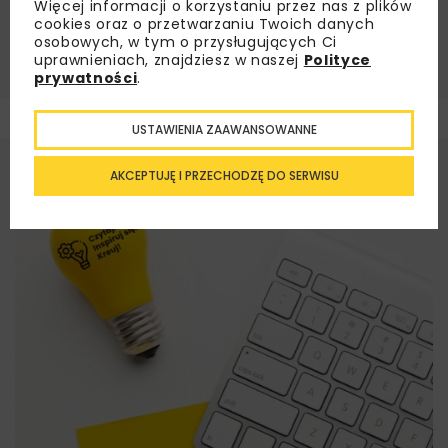
Więcej informacji o korzystaniu przez nas z plików
BRAK PRACOWNIKÓW
BUDOWNICTWO
cookies oraz o przetwarzaniu Twoich danych
osobowych, w tym o przysługujących Ci
GRUPA PROGRES
uprawnieniach, znajdziesz w naszej
Polityce
prywatności
.
USTAWIENIA ZAAWANSOWANNE
AKCEPTUJĘ I PRZECHODZĘ DO SERWISU