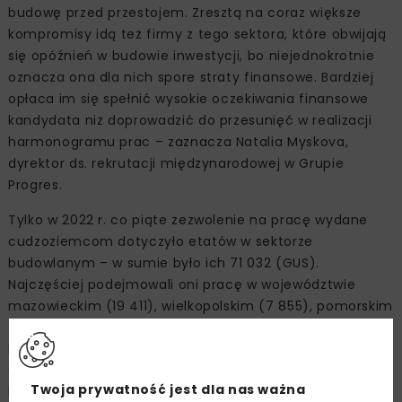
budowę przed przestojem. Zresztą na coraz większe
kompromisy idą też firmy z tego sektora, które obwijają
się opóźnień w budowie inwestycji, bo niejednokrotnie
oznacza ona dla nich spore straty finansowe. Bardziej
opłaca im się spełnić wysokie oczekiwania finansowe
kandydata niż doprowadzić do przesunięć w realizacji
harmonogramu prac – zaznacza Natalia Myskova,
dyrektor ds. rekrutacji międzynarodowej w Grupie
Progres.
Tylko w 2022 r. co piąte zezwolenie na pracę wydane
cudzoziemcom dotyczyło etatów w sektorze
budowlanym – w sumie było ich 71 032 (GUS).
Najczęściej podejmowali oni pracę w województwie
mazowieckim (19 411), wielkopolskim (7 855), pomorskim
(6 189) i łódzkim (5 745). Największą grupę osób,
którym je przyznano, stanowili obywatele Ukrainy (19
995 zezwoleń) i Turcji (11 730 zezwoleń). Pozostałe
Twoja prywatność jest dla nas ważna
kierunki to: Uzbekistan (7 489 zezwoleń), Indie (5 898