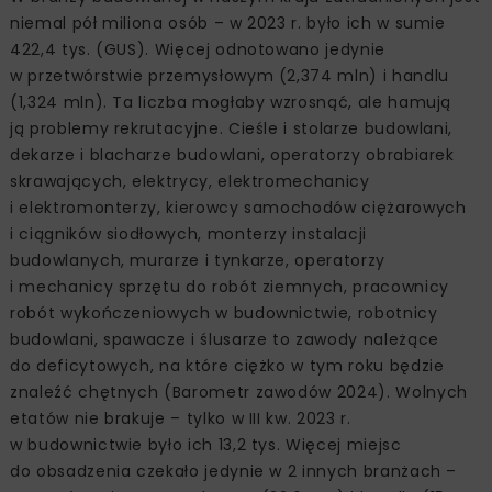
niemal pół miliona osób – w 2023 r. było ich w sumie
422,4 tys. (GUS). Więcej odnotowano jedynie
w przetwórstwie przemysłowym (2,374 mln) i handlu
(1,324 mln). Ta liczba mogłaby wzrosnąć, ale hamują
ją problemy rekrutacyjne. Cieśle i stolarze budowlani,
dekarze i blacharze budowlani, operatorzy obrabiarek
skrawających, elektrycy, elektromechanicy
i elektromonterzy, kierowcy samochodów ciężarowych
i ciągników siodłowych, monterzy instalacji
budowlanych, murarze i tynkarze, operatorzy
i mechanicy sprzętu do robót ziemnych, pracownicy
robót wykończeniowych w budownictwie, robotnicy
budowlani, spawacze i ślusarze to zawody należące
do deficytowych, na które ciężko w tym roku będzie
znaleźć chętnych (Barometr zawodów 2024). Wolnych
etatów nie brakuje – tylko w III kw. 2023 r.
w budownictwie było ich 13,2 tys. Więcej miejsc
do obsadzenia czekało jedynie w 2 innych branżach –