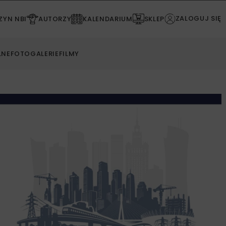
ZALOGUJ SIĘ
YN NBI
AUTORZY
KALENDARIUM
SKLEP
LNE
FOTOGALERIE
FILMY