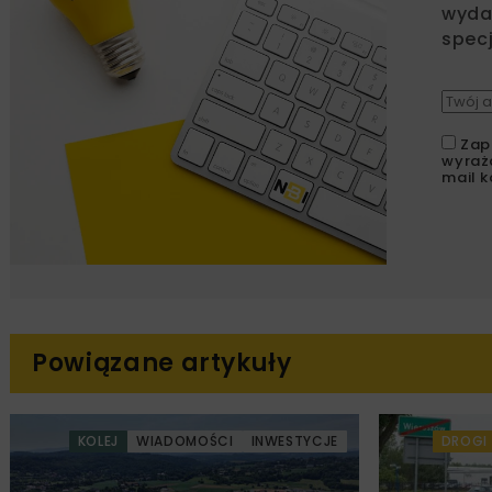
wydar
specj
Zap
wyraż
mail k
Powiązane artykuły
KOLEJ
WIADOMOŚCI
INWESTYCJE
DROGI