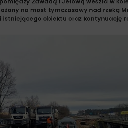
 pomiędzy Zawadą i Jełową weszła w kole
zełożony na most tymczasowy nad rzeką M
i istniejącego obiektu oraz kontynuację 