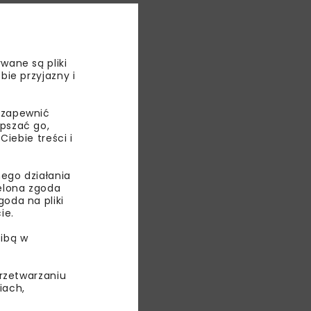
miany
ie Zawady,
wane są pliki
bie przyjazny i
 zapewnić
epszać go,
ebie treści i
ego działania
ielona zgoda
oda na pliki
ie.
ibą w
ośności
yżowaniu
przetwarzaniu
iach,