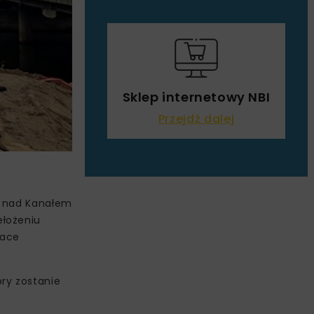
Sklep internetowy NBI
Przejdź dalej
z nad Kanałem
ełożeniu
race
ry zostanie