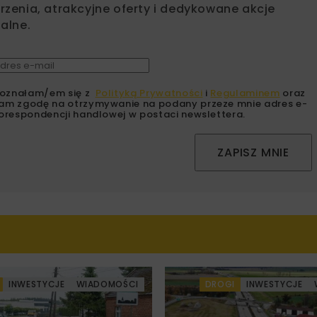
zenia, atrakcyjne oferty i dedykowane akcje
alne.
oznałam/em się z
Polityką Prywatności
i
Regulaminem
oraz
am zgodę na otrzymywanie na podany przeze mnie adres e-
orespondencji handlowej w postaci newslettera.
ZAPISZ MNIE
INWESTYCJE
WIADOMOŚCI
DROGI
INWESTYCJE