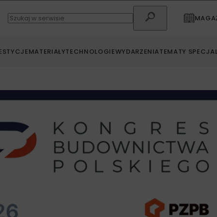
MAGAZ
ESTYCJE
MATERIAŁY
TECHNOLOGIE
WYDARZENIA
TEMATY SPECJA