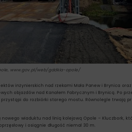
pole, www.gov.pl/web/gddkia-opole/
ektów inżynierskich nad rzekami Mała Panew i Brynica ora
owych objazdów nad Kanałem Fabrycznym i Brynicą. Po prz
zystąpi do rozbiórki starego mostu. Równolegle trwają p
owego wiaduktu nad linią kolejową Opole – Kluczbork, któ
przęsłowy i osiągnie długość niemal 30 m.