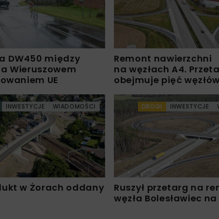
a DW450 między
Remont nawierzchni
 a Wieruszowem
na węzłach A4. Przet
sowaniem UE
obejmuje pięć węzłó
INWESTYCJE
WIADOMOŚCI
DROGI
INWESTYCJE
ukt w Żorach oddany
Ruszył przetarg na r
węzła Bolesławiec na