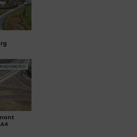
arg
w
WIADOMOŚCI
emont
 A4