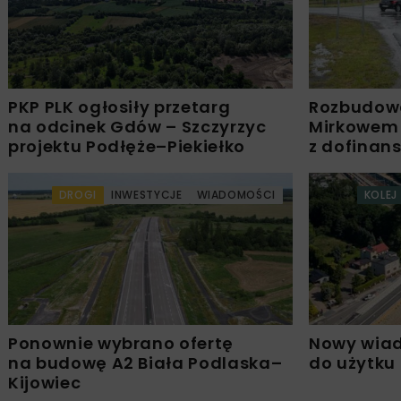
PKP PLK ogłosiły przetarg
Rozbudow
na odcinek Gdów – Szczyrzyc
Mirkowem
projektu Podłęże–Piekiełko
z dofinan
DROGI
INWESTYCJE
WIADOMOŚCI
KOLEJ
Ponownie wybrano ofertę
Nowy wiad
na budowę A2 Biała Podlaska–
do użytku
Kijowiec