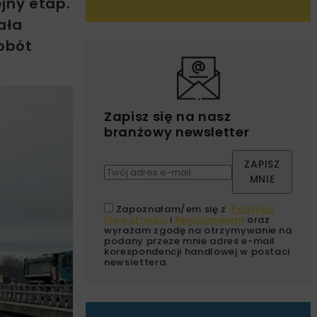
jny etap.
ała
robót
Zapisz się na nasz
branżowy newsletter
ZAPISZ
MNIE
Zapoznałam/em się z
Polityką
Prywatności
i
Regulaminem
oraz
wyrażam zgodę na otrzymywanie na
podany przeze mnie adres e-mail
korespondencji handlowej w postaci
newslettera.