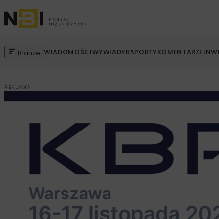
WIADOMOŚCI
WYWIADY
RAPORTY
KOMENTARZE
INW
Branże
REKLAMA