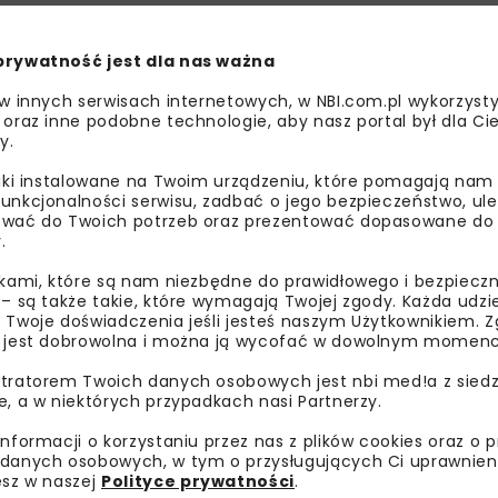
nżowe i drogowe. Na modernizowanym odcinku obowiązują z
wymiany warstw konstrukcyjnych nawierzchni, m.in. w rejon
prywatność jest dla nas ważna
 w innych serwisach internetowych, w NBI.com.pl wykorzysty
 oraz inne podobne technologie, aby nasz portal był dla Cie
y.
liki instalowane na Twoim urządzeniu, które pomagają nam
unkcjonalności serwisu, zadbać o jego bezpieczeństwo, ul
wać do Twoich potrzeb oraz prezentować dopasowane do Ci
.
ikami, które są nam niezbędne do prawidłowego i bezpieczn
 – są także takie, które wymagają Twojej zgody. Każda udz
 Twoje doświadczenia jeśli jesteś naszym Użytkownikiem. Zg
 jest dobrowolna i można ją wycofać w dowolnym momenc
tratorem Twoich danych osobowych jest nbi med!a z siedz
e, a w niektórych przypadkach nasi Partnerzy.
uje wzmocnienie konstrukcji drogi oraz podniesienie jej n
ech skrzyżowań oraz budowę czterowlotowego ronda na skrz
informacji o korzystaniu przez nas z plików cookies oraz o 
danych osobowych, w tym o przysługujących Ci uprawnien
esz w naszej
Polityce prywatności
.