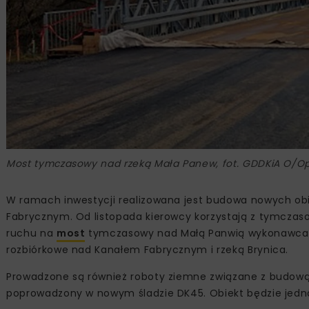
Most tymczasowy nad rzeką Mała Panew, fot. GDDKiA O/O
W ramach inwestycji realizowana jest budowa nowych obi
Fabrycznym. Od listopada kierowcy korzystają z tymczas
ruchu na
most
tymczasowy nad Małą Panwią wykonawca pr
rozbiórkowe nad Kanałem Fabrycznym i rzeką Brynica.
Prowadzone są również roboty ziemne związane z budową n
poprowadzony w nowym śladzie DK45. Obiekt będzie jedno