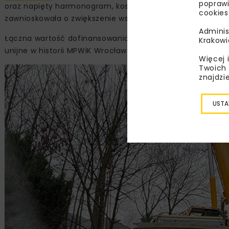
poprawi
oraz napięty harmonogram, koszty realizacji okazały się 
cookies
zawnioskowała o zwiększenie wsparcia z Programu Funduszy
Adminis
Łączna wartość dofinansowania wzrosła o 67 mln zł i obe
Krakowi
unijne w historii MPWiK Wrocław.
Więcej 
Twoich 
znajdzi
USTA