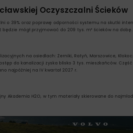
ławskiej Oczyszczalni Ścieków
alni o 39% oraz poprawę odporności systemu na skutki int
t będzie mógł przyjmować do 209 tys. m³ ścieków na dobę.
acyjnych na osiedlach: Żerniki, Ratyń, Marszowice, Kłokoc
Dostęp do kanalizacji zyska blisko 3 tys. mieszkańców. Częś
no najpóźniej na IV kwartał 2027 r.
jny Akademia H2O, w tym materiały skierowane do najmłod