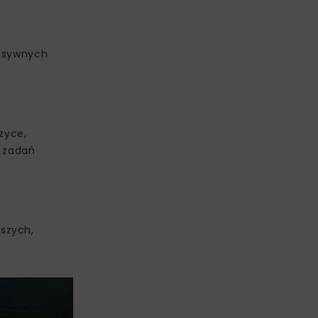
ensywnych
zyce,
ć zadań
szych,