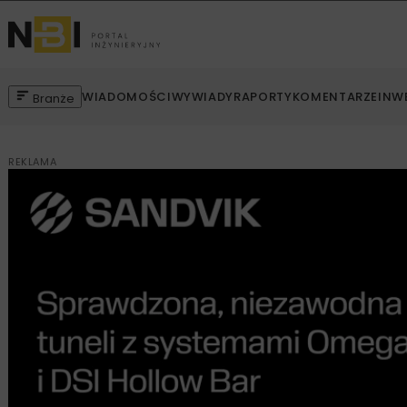
WIADOMOŚCI
WYWIADY
RAPORTY
KOMENTARZE
INW
Branże
REKLAMA