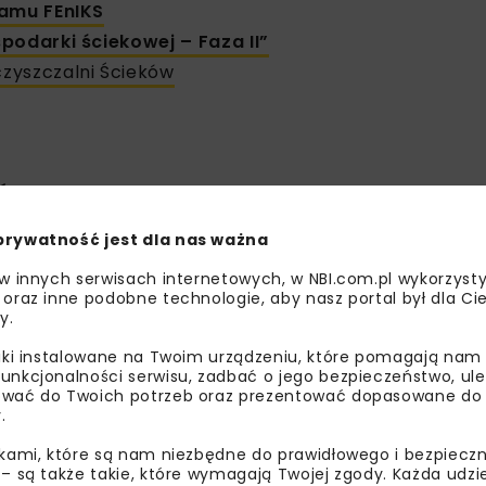
ramu FEnIKS
odarki ściekowej – Faza II”
zyszczalni Ścieków
 Ścieków
prywatność jest dla nas ważna
 w innych serwisach internetowych, w NBI.com.pl wykorzysty
 oraz inne podobne technologie, aby nasz portal był dla Cie
y.
liki instalowane na Twoim urządzeniu, które pomagają nam
unkcjonalności serwisu, zadbać o jego bezpieczeństwo, ul
la MPWiK z programu FEnIKS
wać do Twoich potrzeb oraz prezentować dopasowane do Ci
.
 złożonych inwestycji w swojej historii – projekt „Docelowe
ikami, które są nam niezbędne do prawidłowego i bezpieczn
e względu na skalę przedsięwzięcia, wysoki stopień skompli
 – są także takie, które wymagają Twojej zgody. Każda udz