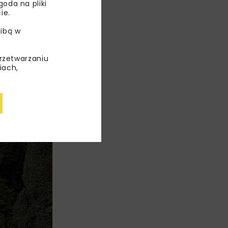
oda na pliki
znie
ie.
S).
ibą w
ofinansowanie
przetwarzaniu
iach,