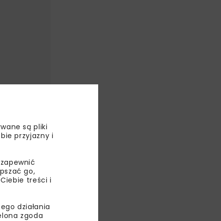
wane są pliki
bie przyjazny i
 zapewnić
epszać go,
ebie treści i
 rozwiązanie
ego działania
kowania
ielona zgoda