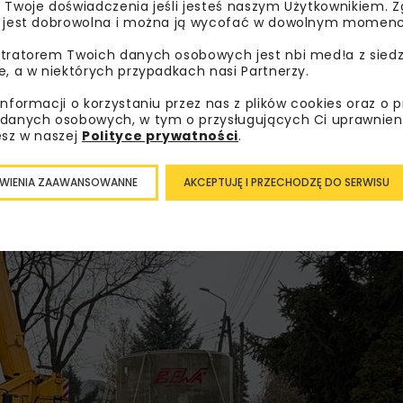
 Twoje doświadczenia jeśli jesteś naszym Użytkownikiem. Zg
wyższe od pierwotnych założeń. W odpowiedzi spółka skutec
 jest dobrowolna i można ją wycofać w dowolnym momenc
 Europejskich na Infrastrukturę, Klimat i Środowisko (FEnIK
tratorem Twoich danych osobowych jest nbi med!a z siedz
cnie przekracza 286 mln zł netto, co stanowi największe d
e, a w niektórych przypadkach nasi Partnerzy.
informacji o korzystaniu przez nas z plików cookies oraz o 
danych osobowych, w tym o przysługujących Ci uprawnien
esz w naszej
Polityce prywatności
.
WIENIA ZAAWANSOWANNE
AKCEPTUJĘ I PRZECHODZĘ DO SERWISU