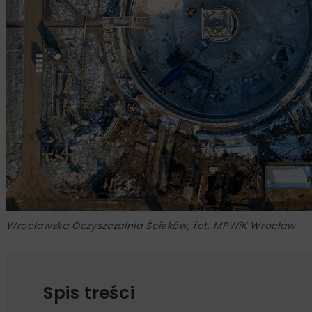
Wrocławska Oczyszczalnia Ścieków, fot. MPWiK Wrocław
Spis treści