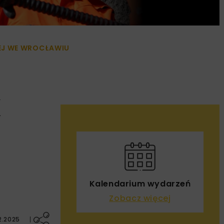
EJ WE WROCŁAWIU
K
Kalendarium wydarzeń
Zobacz więcej
2.2025