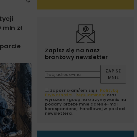
ycji
 mln zł
sparcie
Zapisz się na nasz
branżowy newsletter
ZAPISZ
MNIE
Zapoznałam/em się z
Polityką
Prywatności
i
Regulaminem
oraz
wyrażam zgodę na otrzymywanie na
podany przeze mnie adres e-mail
korespondencji handlowej w postaci
newslettera.