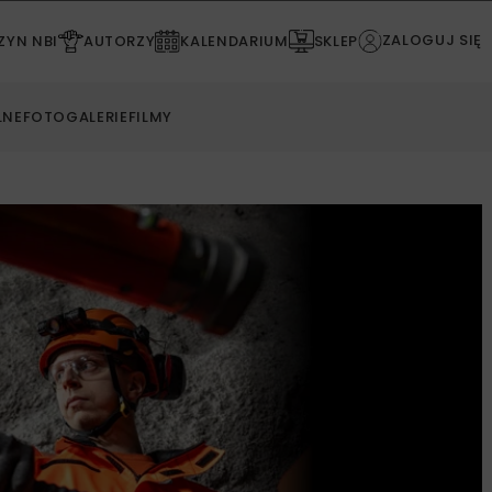
ZALOGUJ SIĘ
YN NBI
AUTORZY
KALENDARIUM
SKLEP
LNE
FOTOGALERIE
FILMY