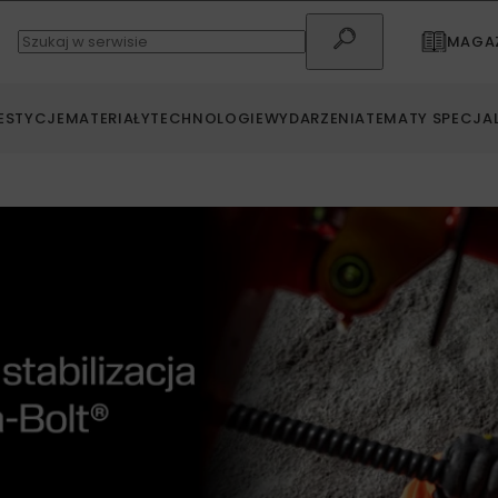
MAGAZ
ESTYCJE
MATERIAŁY
TECHNOLOGIE
WYDARZENIA
TEMATY SPECJA