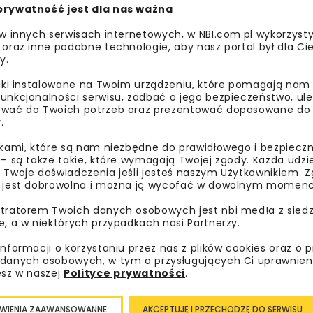
o 30 stycznia 2026 r. Budżet programu mikroretencja wynos
prywatność jest dla nas ważna
na Infrastrukturę, Klimat, Środowisko (FEnIKS) 2021–2027.
 w innych serwisach internetowych, w NBI.com.pl wykorzysty
 oraz inne podobne technologie, aby nasz portal był dla Cie
ania mikroretencji
y.
liki instalowane na Twoim urządzeniu, które pomagają nam
unkcjonalności serwisu, zadbać o jego bezpieczeństwo, ul
wać do Twoich potrzeb oraz prezentować dopasowane do Ci
.
ikami, które są nam niezbędne do prawidłowego i bezpieczn
 – są także takie, które wymagają Twojej zgody. Każda udz
 Twoje doświadczenia jeśli jesteś naszym Użytkownikiem. Zg
 jest dobrowolna i można ją wycofać w dowolnym momenc
tratorem Twoich danych osobowych jest nbi med!a z siedz
e, a w niektórych przypadkach nasi Partnerzy.
informacji o korzystaniu przez nas z plików cookies oraz o 
danych osobowych, w tym o przysługujących Ci uprawnien
ia, retencjonowania oraz wykorzystania
wód opadowych
i
esz w naszej
Polityce prywatności
.
 w gruncie oraz systemy dystrybucji wody.
WIENIA ZAAWANSOWANNE
AKCEPTUJĘ I PRZECHODZĘ DO SERWISU