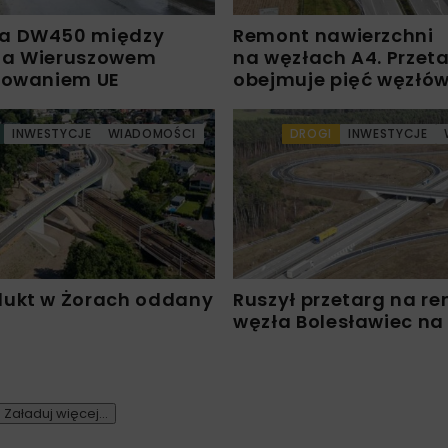
a DW450 między
Remont nawierzchni
 a Wieruszowem
na węzłach A4. Przet
sowaniem UE
obejmuje pięć węzłó
INWESTYCJE
WIADOMOŚCI
DROGI
INWESTYCJE
ukt w Żorach oddany
Ruszył przetarg na r
węzła Bolesławiec na
Załaduj więcej...