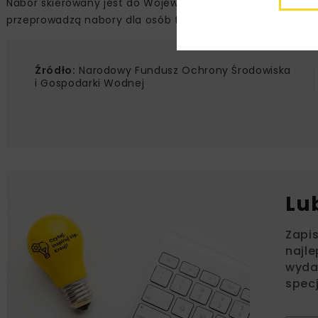
Nabór skierowany jest do Wojewódzkie Fundusze Ochrony 
przeprowadzą nabory dla osób fizycznych. Dofinansowani
Źródło:
Narodowy Fundusz Ochrony Środowiska
i Gospodarki Wodnej
Lu
Zapi
najle
wydar
specj