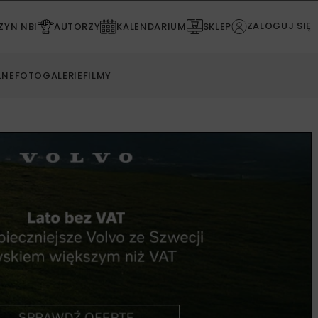
ZALOGUJ SIĘ
YN NBI
AUTORZY
KALENDARIUM
SKLEP
LNE
FOTOGALERIE
FILMY