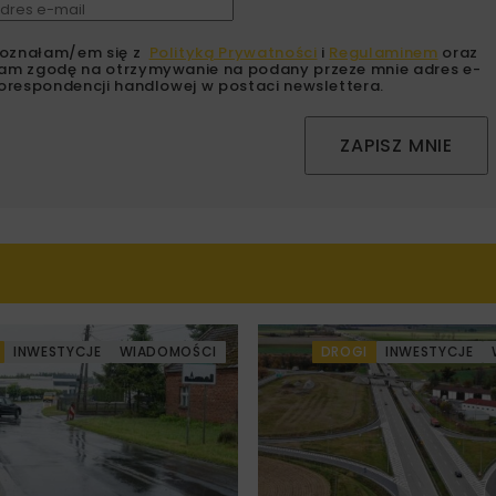
oznałam/em się z
Polityką Prywatności
i
Regulaminem
oraz
am zgodę na otrzymywanie na podany przeze mnie adres e-
orespondencji handlowej w postaci newslettera.
ZAPISZ MNIE
INWESTYCJE
WIADOMOŚCI
DROGI
INWESTYCJE