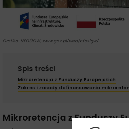
Grafika: NFOŚiGW, www.gov.pl/web/nfosigw/
Spis treści
Mikroretencja z Funduszy Europejskich
Zakres i zasady dofinansowania mikroreten
Mikroretencja z Funduszy E