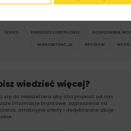
Środowiska i Gospodarki Wodnej (WFOŚiGW), które w kolej
e może wynieść do 100% kosztów kwalifikowalnych.
FENIKS
FUNDUSZE EUROPEJSKIE
GOSPODARKA WO
MIKRORETENCJA
NFOŚIGW
WFOŚ
bisz wiedzieć więcej?
sz się do newslettera aby otrzymywać od nas
psze informacje branżowe, zaproszenia na
zenia, atrakcyjne oferty i dedykowane akcje
alne.