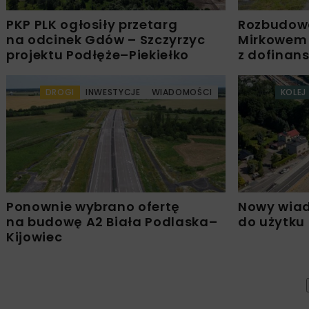
PKP PLK ogłosiły przetarg
Rozbudow
na odcinek Gdów – Szczyrzyc
Mirkowem
projektu Podłęże–Piekiełko
z dofinan
DROGI
INWESTYCJE
WIADOMOŚCI
KOLEJ
Ponownie wybrano ofertę
Nowy wiad
na budowę A2 Biała Podlaska–
do użytku
Kijowiec