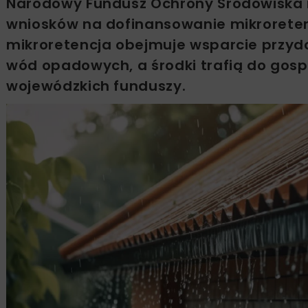
Narodowy Fundusz Ochrony Środowiska 
wniosków na dofinansowanie mikroreten
mikroretencja obejmuje wsparcie przy
wód opadowych, a środki trafią do go
wojewódzkich funduszy.