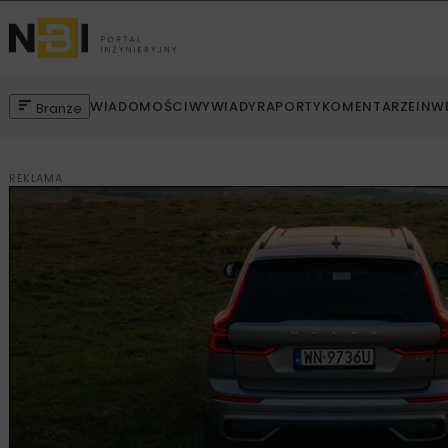
WIADOMOŚCI
WYWIADY
RAPORTY
KOMENTARZE
INW
Branże
REKLAMA