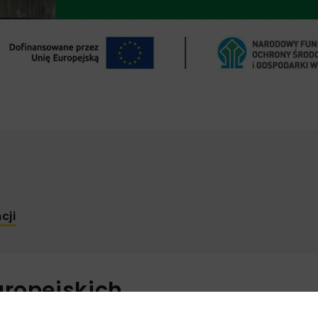
cji
uropejskich