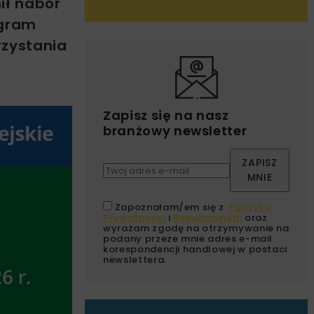
ił nabór
ogram
zystania
Zapisz się na nasz
branżowy newsletter
ZAPISZ
MNIE
Zapoznałam/em się z
Polityką
Prywatności
i
Regulaminem
oraz
wyrażam zgodę na otrzymywanie na
podany przeze mnie adres e-mail
korespondencji handlowej w postaci
newslettera.