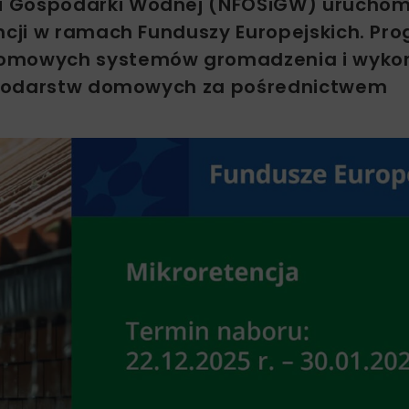
i Gospodarki Wodnej (NFOŚiGW) uruchom
cji w ramach Funduszy Europejskich. Pr
domowych systemów gromadzenia i wykor
spodarstw domowych za pośrednictwem