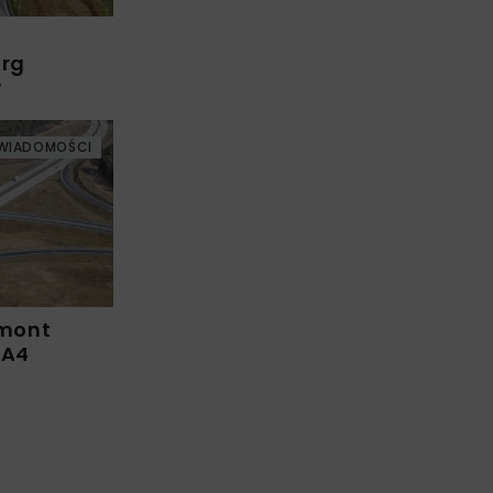
arg
w
WIADOMOŚCI
emont
 A4