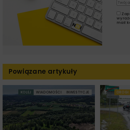
Zap
wyraż
mail k
Powiązane artykuły
KOLEJ
WIADOMOŚCI
INWESTYCJE
DROGI