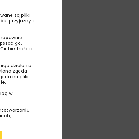
i 173 mln zł,
wane są pliki
bie przyjazny i
 zapewnić
epszać go,
ebie treści i
ego działania
ielona zgoda
oda na pliki
ie.
ibą w
przetwarzaniu
iach,
 roztopowych,