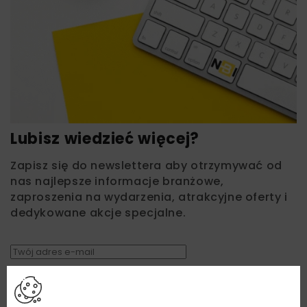
Lubisz wiedzieć więcej?
Zapisz się do newslettera aby otrzymywać od
nas najlepsze informacje branżowe,
zaproszenia na wydarzenia, atrakcyjne oferty i
dedykowane akcje specjalne.
Zapoznałam/em się z
Polityką Prywatności
i
Regulaminem
oraz wyrażam zgodę na otrzymywanie na
podany przeze mnie adres e-mail korespondencji