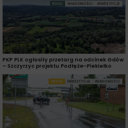
KOLEJ
WIADOMOŚCI
INWESTYCJE
PKP PLK ogłosiły przetarg na odcinek Gdów
– Szczyrzyc projektu Podłęże–Piekiełko
DROGI
INWESTYCJE
WIADOMOŚCI