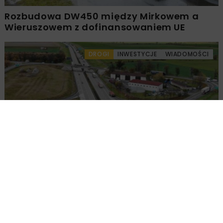
Rozbudowa DW450 między Mirkowem a
Wieruszowem z dofinansowaniem UE
DROGI
INWESTYCJE
WIADOMOŚCI
Remont nawierzchni na węzłach A4.
Przetarg obejmuje pięć węzłów
Załaduj więcej...