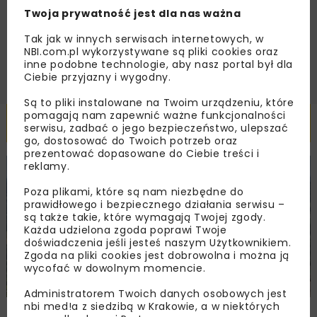
handlowej w postaci newslettera.
Twoja prywatność jest dla nas ważna
Tak jak w innych serwisach internetowych, w
ZAPISZ MNIE
NBI.com.pl wykorzystywane są pliki cookies oraz
inne podobne technologie, aby nasz portal był dla
Ciebie przyjazny i wygodny.
Są to pliki instalowane na Twoim urządzeniu, które
pomagają nam zapewnić ważne funkcjonalności
Powiązane artykuły
serwisu, zadbać o jego bezpieczeństwo, ulepszać
go, dostosować do Twoich potrzeb oraz
prezentować dopasowane do Ciebie treści i
reklamy.
KOLEJ
WIADOMOŚCI
INWESTYCJE
Poza plikami, które są nam niezbędne do
prawidłowego i bezpiecznego działania serwisu –
są także takie, które wymagają Twojej zgody.
Każda udzielona zgoda poprawi Twoje
doświadczenia jeśli jesteś naszym Użytkownikiem.
Zgoda na pliki cookies jest dobrowolna i można ją
wycofać w dowolnym momencie.
Administratorem Twoich danych osobowych jest
nbi med!a z siedzibą w Krakowie, a w niektórych
PKP PLK ogłosiły przetarg na odcinek Gdów