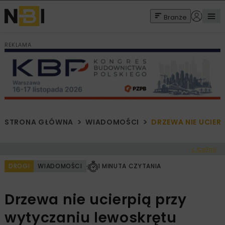
Branże
REKLAMA
STRONA GŁÓWNA
WIADOMOŚCI
DRZEWA NIE UCIER
< Cofnij
DROGI
WIADOMOŚCI
1 MINUTA CZYTANIA
Drzewa nie ucierpią przy
wytyczaniu lewoskrętu