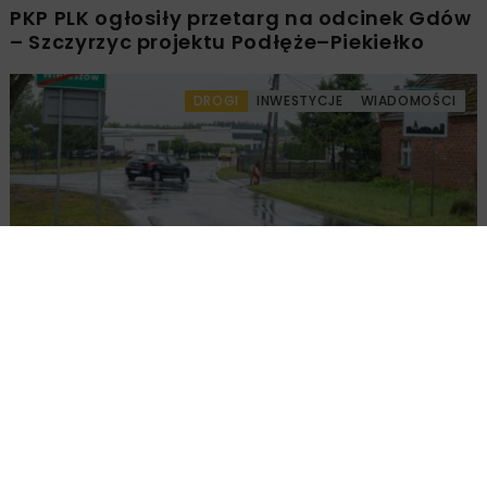
PKP PLK ogłosiły przetarg na odcinek Gdów
– Szczyrzyc projektu Podłęże–Piekiełko
DROGI
INWESTYCJE
WIADOMOŚCI
Rozbudowa DW450 między Mirkowem a
Wieruszowem z dofinansowaniem UE
DROGI
INWESTYCJE
WIADOMOŚCI