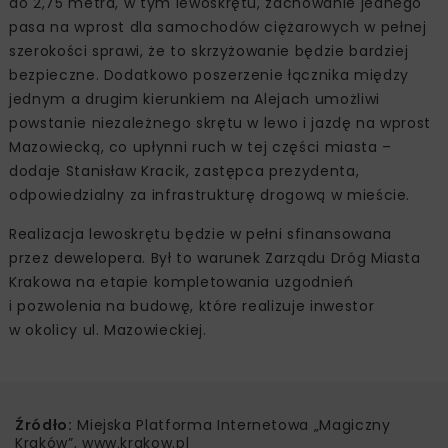
do 2,75 metra, w tym lewoskrętu, zachowanie jednego
pasa na wprost dla samochodów ciężarowych w pełnej
szerokości sprawi, że to skrzyżowanie będzie bardziej
bezpieczne. Dodatkowo poszerzenie łącznika między
jednym a drugim kierunkiem na Alejach umożliwi
powstanie niezależnego skrętu w lewo i jazdę na wprost
Mazowiecką, co upłynni ruch w tej części miasta –
dodaje Stanisław Kracik, zastępca prezydenta,
odpowiedzialny za infrastrukturę drogową w mieście.
Realizacja lewoskrętu będzie w pełni sfinansowana
przez dewelopera. Był to warunek Zarządu Dróg Miasta
Krakowa na etapie kompletowania uzgodnień
i pozwolenia na budowę, które realizuje inwestor
w okolicy ul. Mazowieckiej.
Źródło:
Miejska Platforma Internetowa „Magiczny
Kraków”, www.krakow.pl