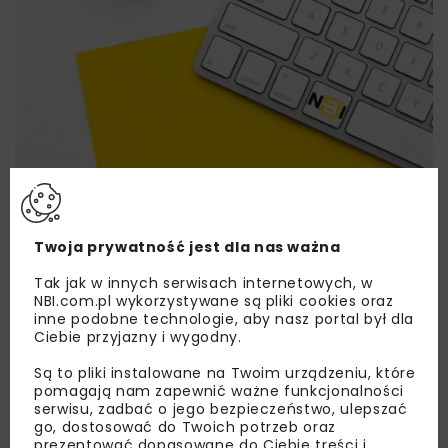
Lubisz wiedzieć więcej?
Twoja prywatność jest dla nas ważna
Zapisz się do newslettera aby otrzymywać od
nas najlepsze informacje branżowe,
Tak jak w innych serwisach internetowych, w
zaproszenia na wydarzenia, atrakcyjne oferty i
NBI.com.pl wykorzystywane są pliki cookies oraz
dedykowane akcje specjalne.
inne podobne technologie, aby nasz portal był dla
Ciebie przyjazny i wygodny.
Są to pliki instalowane na Twoim urządzeniu, które
pomagają nam zapewnić ważne funkcjonalności
serwisu, zadbać o jego bezpieczeństwo, ulepszać
Zapoznałam/em się z
Polityką Prywatności
i
go, dostosować do Twoich potrzeb oraz
Regulaminem
oraz wyrażam zgodę na otrzymywanie na
podany przeze mnie adres e-mail korespondencji
prezentować dopasowane do Ciebie treści i