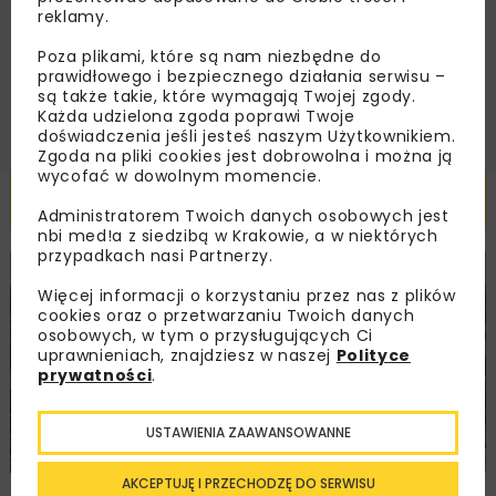
handlowej w postaci newslettera.
reklamy.
Poza plikami, które są nam niezbędne do
ZAPISZ MNIE
prawidłowego i bezpiecznego działania serwisu –
są także takie, które wymagają Twojej zgody.
Każda udzielona zgoda poprawi Twoje
doświadczenia jeśli jesteś naszym Użytkownikiem.
Zgoda na pliki cookies jest dobrowolna i można ją
wycofać w dowolnym momencie.
Powiązane artykuły
Administratorem Twoich danych osobowych jest
nbi med!a z siedzibą w Krakowie, a w niektórych
przypadkach nasi Partnerzy.
KOLEJ
WIADOMOŚCI
INWESTYCJE
Więcej informacji o korzystaniu przez nas z plików
cookies oraz o przetwarzaniu Twoich danych
osobowych, w tym o przysługujących Ci
uprawnieniach, znajdziesz w naszej
Polityce
prywatności
.
USTAWIENIA ZAAWANSOWANNE
AKCEPTUJĘ I PRZECHODZĘ DO SERWISU
PKP PLK ogłosiły przetarg na odcinek Gdów