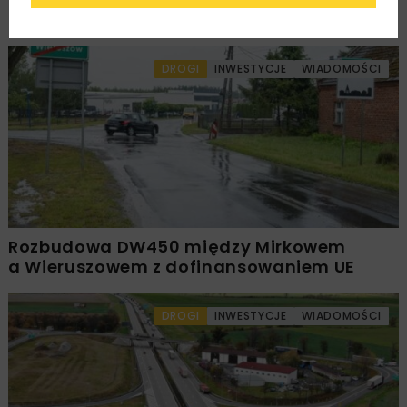
– Szczyrzyc projektu Podłęże–Piekiełko
DROGI
INWESTYCJE
WIADOMOŚCI
Rozbudowa DW450 między Mirkowem
a Wieruszowem z dofinansowaniem UE
DROGI
INWESTYCJE
WIADOMOŚCI