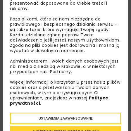
prezentować dopasowane do Ciebie treści i
reklamy.
Poza plikami, które są nam niezbędne do
prawidłowego i bezpiecznego działania serwisu –
są także takie, które wymagają Twojej zgody.
Każda udzielona zgoda poprawi Twoje
doświadczenia jeśli jesteś naszym Użytkownikiem.
Zgoda na pliki cookies jest dobrowolna i można ją
wycofać w dowolnym momencie.
Administratorem Twoich danych osobowych jest
nbi med!a z siedzibą w Krakowie, a w niektórych
przypadkach nasi Partnerzy.
Lubisz wiedzieć więcej?
Więcej informacji o korzystaniu przez nas z plików
Zapisz się do newslettera aby otrzymywać od
cookies oraz o przetwarzaniu Twoich danych
osobowych, w tym o przysługujących Ci
nas najlepsze informacje branżowe,
uprawnieniach, znajdziesz w naszej
Polityce
zaproszenia na wydarzenia, atrakcyjne oferty i
prywatności
.
dedykowane akcje specjalne.
USTAWIENIA ZAAWANSOWANNE