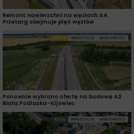
Remont nawierzchni na węzłach A4.
Przetarg obejmuje pięć węzłów
DROGI
INWESTYCJE
WIADOMOŚCI
Ponownie wybrano ofertę na budowę A2
Biała Podlaska–Kijowiec
KOLEJ
INWESTYCJE
WIADOMOŚCI