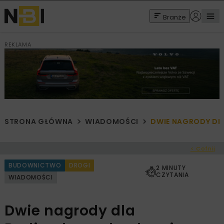
Branże
REKLAMA
STRONA GŁÓWNA
WIADOMOŚCI
DWIE NAGRODY DL
< Cofnij
BUDOWNICTWO
DROGI
2 MINUTY
CZYTANIA
WIADOMOŚCI
Dwie nagrody dla