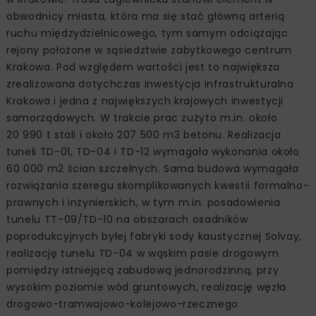
obwodnicy miasta, która ma się stać główną arterią
ruchu międzydzielnicowego, tym samym odciążając
rejony położone w sąsiedztwie zabytkowego centrum
Krakowa. Pod względem wartości jest to największa
zrealizowana dotychczas inwestycja infrastrukturalna
Krakowa i jedna z największych krajowych inwestycji
samorządowych. W trakcie prac zużyto m.in. około
20 990 t stali i około 207 500 m3 betonu. Realizacja
tuneli TD-01, TD-04 i TD-12 wymagała wykonania około
60 000 m2 ścian szczelnych. Sama budowa wymagała
rozwiązania szeregu skomplikowanych kwestii formalno-
prawnych i inżynierskich, w tym m.in. posadowienia
tunelu TT-09/TD-10 na obszarach osadników
poprodukcyjnych byłej fabryki sody kaustycznej Solvay,
realizację tunelu TD-04 w wąskim pasie drogowym
pomiędzy istniejącą zabudową jednorodzinną, przy
wysokim poziomie wód gruntowych, realizację węzła
drogowo-tramwajowo-kolejowo-rzecznego