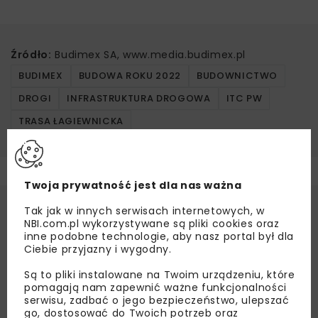
Źródło:
Budimex SA, www.media.budimex.pl
BUDIMEX
BUDOWA ROKU 2022
BUDOWNICTWO
DROGI
INFRASTRUKTURA DROGOWA
ITC PW
TRASA ŁAGIEWNICKA
Twoja prywatność jest dla nas ważna
Tak jak w innych serwisach internetowych, w
NBI.com.pl wykorzystywane są pliki cookies oraz
inne podobne technologie, aby nasz portal był dla
Ciebie przyjazny i wygodny.
Są to pliki instalowane na Twoim urządzeniu, które
pomagają nam zapewnić ważne funkcjonalności
serwisu, zadbać o jego bezpieczeństwo, ulepszać
go, dostosować do Twoich potrzeb oraz