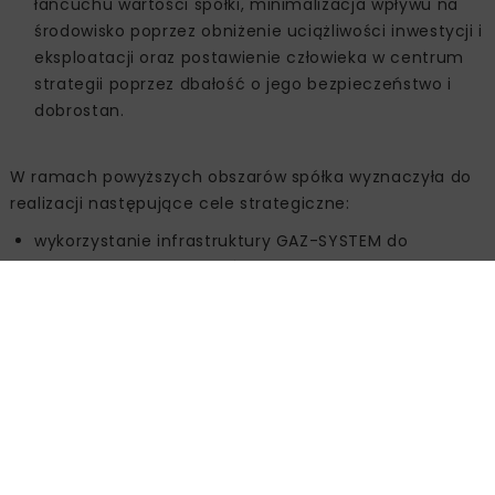
łańcuchu wartości spółki, minimalizacja wpływu na
środowisko poprzez obniżenie uciążliwości inwestycji i
eksploatacji oraz postawienie człowieka w centrum
strategii poprzez dbałość o jego bezpieczeństwo i
dobrostan.
W ramach powyższych obszarów spółka wyznaczyła do
realizacji następujące cele strategiczne:
wykorzystanie infrastruktury GAZ-SYSTEM do
zapewnienia bezpieczeństwa energetycznego
regionu;
utrzymanie całkowitej niezależności od dostaw
rosyjskiego gazu przy rosnącym popycie;
utrzymanie bezpieczeństwa oraz wzmocnienie
odporności infrastruktury;
wypracowanie nowego modelu współpracy sektora
gazowego i elektroenergetycznego – integracja
sektorów;