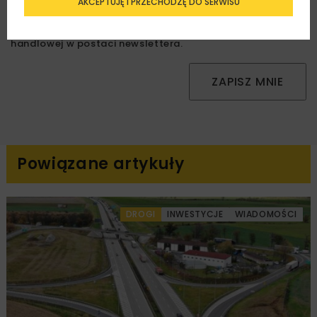
AKCEPTUJĘ I PRZECHODZĘ DO SERWISU
Zapoznałam/em się z
Polityką Prywatności
i
Regulaminem
oraz wyrażam zgodę na otrzymywanie na
podany przeze mnie adres e-mail korespondencji
handlowej w postaci newslettera.
ZAPISZ MNIE
Powiązane artykuły
DROGI
INWESTYCJE
WIADOMOŚCI