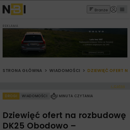
Branże
REKLAMA
STRONA GŁÓWNA
WIADOMOŚCI
DZIEWIĘĆ OFERT
< Cofnij
DROGI
WIADOMOŚCI
1 MINUTA CZYTANIA
Dziewięć ofert na rozbudowę
DK25 Obodowo –