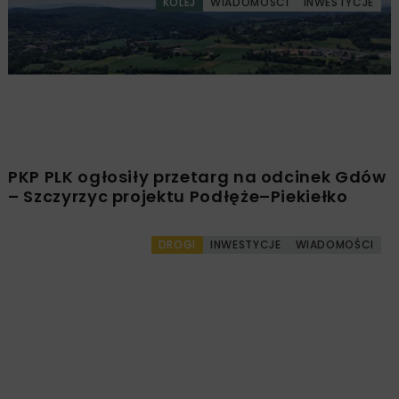
KOLEJ
WIADOMOŚCI
INWESTYCJE
PKP PLK ogłosiły przetarg na odcinek Gdów
– Szczyrzyc projektu Podłęże–Piekiełko
DROGI
INWESTYCJE
WIADOMOŚCI