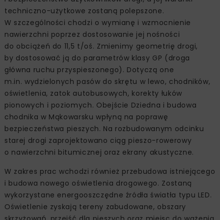
techniczno-użytkowe zostaną polepszone.
W szczególności chodzi o wymianę i wzmocnienie
nawierzchni poprzez dostosowanie jej nośności
do obciążeń do 11,5 t/oś. Zmienimy geometrię drogi,
by dostosować ją do parametrów klasy GP (droga
główna ruchu przyspieszonego). Dotyczą one
m.in. wydzielonych pasów do skrętu w lewo, chodników,
oświetlenia, zatok autobusowych, korekty łuków
pionowych i poziomych. Obejście Dziedna i budowa
chodnika w Mąkowarsku wpłyną na poprawę
bezpieczeństwa pieszych. Na rozbudowanym odcinku
starej drogi zaprojektowano ciąg pieszo-rowerowy
o nawierzchni bitumicznej oraz ekrany akustyczne.
W zakres prac wchodzi również przebudowa istniejącego
i budowa nowego oświetlenia drogowego. Zostaną
wykorzystane energooszczędne źródła światła typu LED.
Oświetlenie zyskają tereny zabudowane, obszary
skrzyżowań, przejść dla pieszych oraz miejsc do ważenia