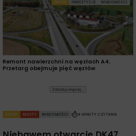
DROGI
INWESTYCJE
WIADOMOŚCI
Remont nawierzchni na węzłach A4.
Przetarg obejmuje pięć węzłów
Załaduj więcej...
DROGI
MOSTY
WIADOMOŚCI
4 MINUTY CZYTANIA
Niebawem otwarcie DK47