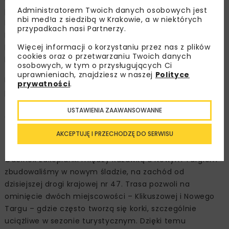
Administratorem Twoich danych osobowych jest
przez starą zakopiankę w dwóch miejscach – w okolicy
nbi med!a z siedzibą w Krakowie, a w niektórych
budowanego węzła Klikuszowa i w Rdzawce. Wyjazd z
przypadkach nasi Partnerzy.
Lasku i Klikuszowej do Rabki-Zdroju i Nowego Targu
Więcej informacji o korzystaniu przez nas z plików
będzie możliwy przez węzeł Obidowa oraz przez drogę
cookies oraz o przetwarzaniu Twoich danych
lokalną łączącą Klikuszową i Sieniawę.
osobowych, w tym o przysługujących Ci
uprawnieniach, znajdziesz w naszej
Polityce
Nowa trasa będzie początkowo otwarta na zasadzie
prywatności
.
przejezdności, gdyż cała inwestycja nie jest jeszcze
zakończona. Dlatego na trasie będzie obowiązywało
USTAWIENIA ZAAWANSOWANNE
ograniczenie prędkości do 70 km/h.
AKCEPTUJĘ I PRZECHODZĘ DO SERWISU
Dwa pasy w każdym kierunku
Odcinek zakopianki między Rdzawką a Nowym Targiem
zbudowaliśmy w nowym śladzie, na zachód od
dzisiejszej drogi krajowej nr 47. Trasa pozwoli na
ominięcie dwóch miejscowości – Klikuszowej i Nowego
Targu – gdzie często tworzą się korki, szczególnie
uciążliwe w sezonie turystycznym. Dzięki temu