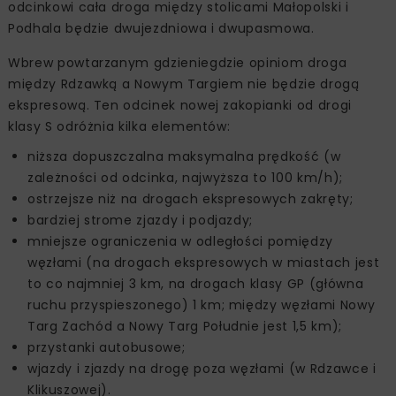
odcinkowi cała droga między stolicami Małopolski i
Podhala będzie dwujezdniowa i dwupasmowa.
Wbrew powtarzanym gdzieniegdzie opiniom droga
między Rdzawką a Nowym Targiem nie będzie drogą
ekspresową. Ten odcinek nowej zakopianki od drogi
klasy S odróżnia kilka elementów:
niższa dopuszczalna maksymalna prędkość (w
zależności od odcinka, najwyższa to 100 km/h);
ostrzejsze niż na drogach ekspresowych zakręty;
bardziej strome zjazdy i podjazdy;
mniejsze ograniczenia w odległości pomiędzy
węzłami (na drogach ekspresowych w miastach jest
to co najmniej 3 km, na drogach klasy GP (główna
ruchu przyspieszonego) 1 km; między węzłami Nowy
Targ Zachód a Nowy Targ Południe jest 1,5 km);
przystanki autobusowe;
wjazdy i zjazdy na drogę poza węzłami (w Rdzawce i
Klikuszowej).