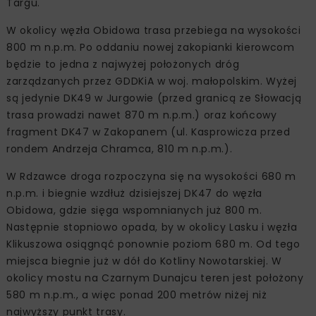
Targu.
W okolicy węzła Obidowa trasa przebiega na wysokości
800 m n.p.m. Po oddaniu nowej zakopianki kierowcom
będzie to jedna z najwyżej położonych dróg
zarządzanych przez GDDKiA w woj. małopolskim. Wyżej
są jedynie DK49 w Jurgowie (przed granicą ze Słowacją
trasa prowadzi nawet 870 m n.p.m.) oraz końcowy
fragment DK47 w Zakopanem (ul. Kasprowicza przed
rondem Andrzeja Chramca, 810 m n.p.m.).
W Rdzawce droga rozpoczyna się na wysokości 680 m
n.p.m. i biegnie wzdłuż dzisiejszej DK47 do węzła
Obidowa, gdzie sięga wspomnianych już 800 m.
Następnie stopniowo opada, by w okolicy Lasku i węzła
Klikuszowa osiągnąć ponownie poziom 680 m. Od tego
miejsca biegnie już w dół do Kotliny Nowotarskiej. W
okolicy mostu na Czarnym Dunajcu teren jest położony
580 m n.p.m., a więc ponad 200 metrów niżej niż
najwyższy punkt trasy.