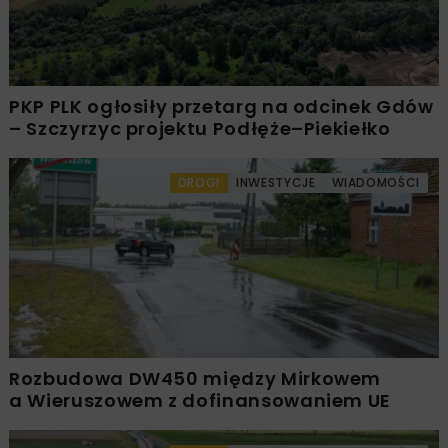
PKP PLK ogłosiły przetarg na odcinek Gdów
– Szczyrzyc projektu Podłęże–Piekiełko
DROGI
INWESTYCJE
WIADOMOŚCI
Rozbudowa DW450 między Mirkowem
a Wieruszowem z dofinansowaniem UE