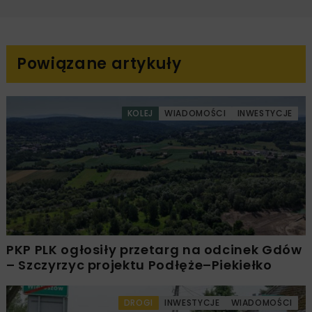
Powiązane artykuły
KOLEJ
WIADOMOŚCI
INWESTYCJE
PKP PLK ogłosiły przetarg na odcinek Gdów
– Szczyrzyc projektu Podłęże–Piekiełko
DROGI
INWESTYCJE
WIADOMOŚCI