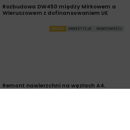
Rozbudowa DW450 między Mirkowem a
Wieruszowem z dofinansowaniem UE
DROGI
INWESTYCJE
WIADOMOŚCI
Remont nawierzchni na węzłach A4.
Przetarg obejmuje pięć węzłów
Załaduj więcej...