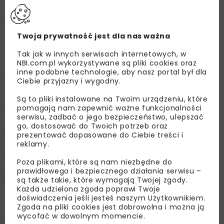
starej zakopianki. Trasa ma 16,1 km, dwa pasy ruchu w
każdym kierunku, a docelowo będzie połączona z innymi
drogami poprzez cztery węzły – Obidowa, Klikuszowa
Twoja prywatność jest dla nas ważna
oraz wspomniane wcześniej Nowy Targ Południe i
Zachód.
Tak jak w innych serwisach internetowych, w
NBI.com.pl wykorzystywane są pliki cookies oraz
inne podobne technologie, aby nasz portal był dla
Docelowo, gdyż w chwili oddania nie będzie jeszcze
Ciebie przyjazny i wygodny.
gotowy węzeł Klikuszowa, który połączy obie zakopianki
– starą i nową. Dotychczasowa DK47 biegnie ok. 2 m
Są to pliki instalowane na Twoim urządzeniu, które
pomagają nam zapewnić ważne funkcjonalności
nad nowym rondem zbudowanym na węźle Klikuszowa.
serwisu, zadbać o jego bezpieczeństwo, ulepszać
Żeby połączyć obie drogi, stara zakopianka musi zostać
go, dostosować do Twoich potrzeb oraz
przebudowana. To jeden z ostatnich etapów prac na tej
prezentować dopasowane do Ciebie treści i
reklamy.
budowie. Jego wykonanie zostawiono na koniec, bo
prowadzenie prac w tym miejscu przed przełożeniem
Poza plikami, które są nam niezbędne do
ruchu na nową trasę wiązałoby się z ogromnymi
prawidłowego i bezpiecznego działania serwisu –
są także takie, które wymagają Twojej zgody.
korkami na starej zakopiance.
Każda udzielona zgoda poprawi Twoje
doświadczenia jeśli jesteś naszym Użytkownikiem.
Patrz na znaki
Zgoda na pliki cookies jest dobrowolna i można ją
wycofać w dowolnym momencie.
Po oddaniu nowej trasy nie będzie możliwości przejazdu