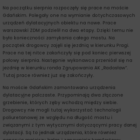
Na początku sierpnia rozpoczęły się prace na moście
Gdańskim. Polegały one na wymianie dotychczasowych
urządzeń dylatacyjnych obiektu na nowe. Prace
warszawski ZDM podzielił na dwa etapy. Dzięki temu nie
było konieczności zamykania całego mostu. Na
początek drogowcy zajęli się jezdnią w kierunku Pragi.
Prace na tej nitce zakończyły się pod koniec pierwszej
połowy sierpnia. Następnie wykonawca przeniósł się na
jezdnię w kierunku ronda Zgrupowania AK „Radosław”.
Tutaj prace również już się zakończyły.
Na moście Gdańskim zamontowano urządzenia
dylatacyjne palczaste. Przypominają dwa złączone
grzebienie, których zęby wchodzą między siebie.
Drogowcy nie mogli tutaj wykorzystać technologii
poliuretanowej ze względu na długość mostu i
związanymi z tym wytycznymi dotyczącymi pracy danej
dylatacji. Są to jednak urządzenia, które również
generują mniejszy hałas i zapewniają komfortowy