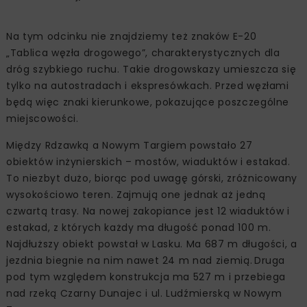
Na tym odcinku nie znajdziemy też znaków E-20
„Tablica węzła drogowego”, charakterystycznych dla
dróg szybkiego ruchu. Takie drogowskazy umieszcza się
tylko na autostradach i ekspresówkach. Przed węzłami
będą więc znaki kierunkowe, pokazujące poszczególne
miejscowości.
Między Rdzawką a Nowym Targiem powstało 27
obiektów inżynierskich – mostów, wiaduktów i estakad.
To niezbyt dużo, biorąc pod uwagę górski, zróżnicowany
wysokościowo teren. Zajmują one jednak aż jedną
czwartą trasy. Na nowej zakopiance jest 12 wiaduktów i
estakad, z których każdy ma długość ponad 100 m.
Najdłuższy obiekt powstał w Lasku. Ma 687 m długości, a
jezdnia biegnie na nim nawet 24 m nad ziemią. Druga
pod tym względem konstrukcja ma 527 m i przebiega
nad rzeką Czarny Dunajec i ul. Ludźmierską w Nowym