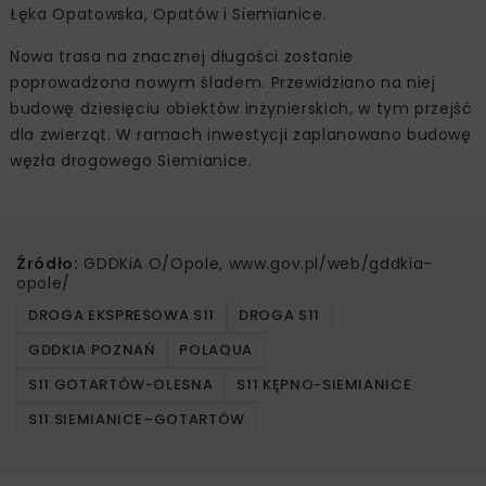
Łęka Opatowska, Opatów i Siemianice.
Nowa trasa na znacznej długości zostanie
poprowadzona nowym śladem. Przewidziano na niej
budowę dziesięciu obiektów inżynierskich, w tym przejść
dla zwierząt. W ramach inwestycji zaplanowano budowę
węzła drogowego Siemianice.
Źródło:
GDDKiA O/Opole, www.gov.pl/web/gddkia-
opole/
DROGA EKSPRESOWA S11
DROGA S11
GDDKIA POZNAŃ
POLAQUA
S11 GOTARTÓW-OLESNA
S11 KĘPNO-SIEMIANICE
S11 SIEMIANICE–GOTARTÓW