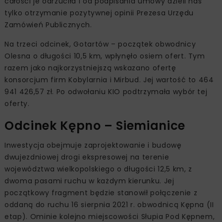
całości je odrzuciła i od podpisania umowy dzieli nas
tylko otrzymanie pozytywnej opinii Prezesa Urzędu
Zamówień Publicznych.
Na trzeci odcinek, Gotartów – początek obwodnicy
Olesna o długości 10,5 km, wpłynęło osiem ofert. Tym
razem jako najkorzystniejszą wskazano ofertę
konsorcjum firm Kobylarnia i Mirbud. Jej wartość to 464
941 426,57 zł. Po odwołaniu KIO podtrzymała wybór tej
oferty.
Odcinek Kępno – Siemianice
Inwestycja obejmuje zaprojektowanie i budowę
dwujezdniowej drogi ekspresowej na terenie
województwa wielkopolskiego o długości 12,5 km, z
dwoma pasami ruchu w każdym kierunku. Jej
początkowy fragment będzie stanowił połączenie z
oddaną do ruchu 16 sierpnia 2021 r. obwodnicą Kępna (II
etap). Ominie kolejno miejscowości Słupia Pod Kępnem,