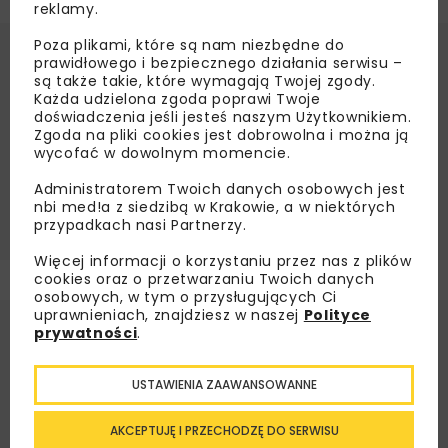
reklamy.
Poza plikami, które są nam niezbędne do
prawidłowego i bezpiecznego działania serwisu –
Źródło:
Wodociągi Miasta Kraków SA,
są także takie, które wymagają Twojej zgody.
www.wodociagi.krakow.pl
Każda udzielona zgoda poprawi Twoje
MPWIK KRAKÓW
doświadczenia jeśli jesteś naszym Użytkownikiem.
Zgoda na pliki cookies jest dobrowolna i można ją
OCZYSZCZALNIA ŚCIEKÓW PŁASZÓW
OŚ PŁASZÓW
wycofać w dowolnym momencie.
OZE
WMK
WOD-KAN
Administratorem Twoich danych osobowych jest
nbi med!a z siedzibą w Krakowie, a w niektórych
WODOCIĄGI MIASTA KRAKOWA
ZIELONA ENERGIA
przypadkach nasi Partnerzy.
Więcej informacji o korzystaniu przez nas z plików
cookies oraz o przetwarzaniu Twoich danych
osobowych, w tym o przysługujących Ci
uprawnieniach, znajdziesz w naszej
Polityce
prywatności
.
USTAWIENIA ZAAWANSOWANNE
AKCEPTUJĘ I PRZECHODZĘ DO SERWISU