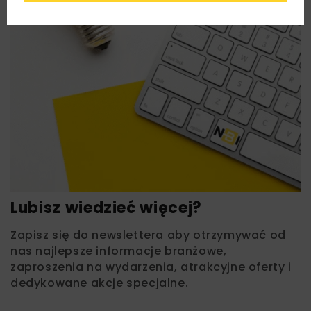
Lubisz wiedzieć więcej?
Zapisz się do newslettera aby otrzymywać od
nas najlepsze informacje branżowe,
zaproszenia na wydarzenia, atrakcyjne oferty i
dedykowane akcje specjalne.