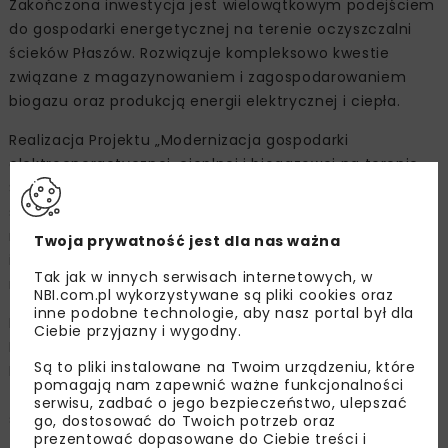
Zakończona inwestycja jest wielowątkowym podejściem
do gospodarki energetycznej na terenie oczyszczalni
ścieków Płaszów. Rozwiązuje kompleksowo kwestie
związane z magazynowaniem i zagospodarowaniem
biogazu oraz produkcją energii elektrycznej i ciepła.
Realizacja Projektu „Modernizacja gospodarki
elektroenergetycznej, cieplnej i biogazowej na terenie
Ścieków Płaszów w Krakowie przy ul. Kosiarzy 3” przyczyni
się m.in. do poprawy efektywności energetycznej
miejskich systemów ciepłowniczych Krakowa
Twoja prywatność jest dla nas ważna
i ograniczenia „niskiej emisji”, poprzez wsparcie procesu
Tak jak w innych serwisach internetowych, w
modernizacji systemów ciepłowniczych.
NBI.com.pl wykorzystywane są pliki cookies oraz
inne podobne technologie, aby nasz portal był dla
Korzyści płynące z otrzymanych od Islandii,
Ciebie przyjazny i wygodny.
Liechtensteinu i Norwegii środków w ramach Funduszu
Są to pliki instalowane na Twoim urządzeniu, które
EOG i funduszy norweskich dają możliwości
pomagają nam zapewnić ważne funkcjonalności
finansowania projektów istotnych z punktu widzenia
serwisu, zadbać o jego bezpieczeństwo, ulepszać
środowiskowego, społecznego i gospodarczego.
go, dostosować do Twoich potrzeb oraz
prezentować dopasowane do Ciebie treści i