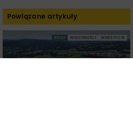
Powiązane artykuły
KOLEJ
WIADOMOŚCI
INWESTYCJE
PKP PLK ogłosiły przetarg na odcinek Gdów
– Szczyrzyc projektu Podłęże–Piekiełko
DROGI
INWESTYCJE
WIADOMOŚCI