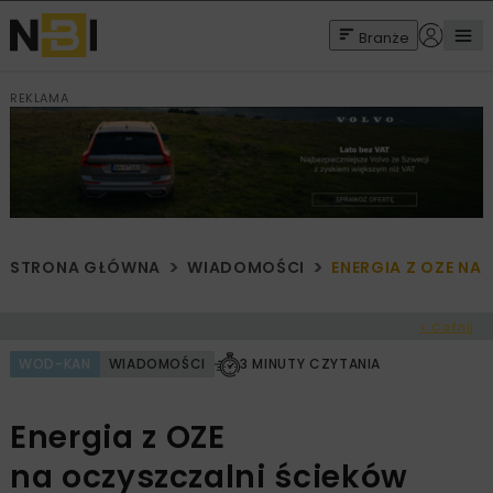
Branże
REKLAMA
STRONA GŁÓWNA
WIADOMOŚCI
ENERGIA Z OZE NA
< Cofnij
WOD-KAN
WIADOMOŚCI
3 MINUTY CZYTANIA
Energia z OZE
na oczyszczalni ścieków