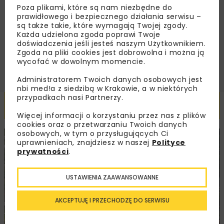
Regulaminem
oraz wyrażam zgodę na otrzymywanie na
Poza plikami, które są nam niezbędne do
podany przeze mnie adres e-mail korespondencji
prawidłowego i bezpiecznego działania serwisu –
handlowej w postaci newslettera.
są także takie, które wymagają Twojej zgody.
Każda udzielona zgoda poprawi Twoje
doświadczenia jeśli jesteś naszym Użytkownikiem.
ZAPISZ MNIE
Zgoda na pliki cookies jest dobrowolna i można ją
wycofać w dowolnym momencie.
Administratorem Twoich danych osobowych jest
nbi med!a z siedzibą w Krakowie, a w niektórych
przypadkach nasi Partnerzy.
Powiązane artykuły
Więcej informacji o korzystaniu przez nas z plików
cookies oraz o przetwarzaniu Twoich danych
osobowych, w tym o przysługujących Ci
KOLEJ
MOSTY
INWESTYCJE
WIADOMOŚCI
uprawnieniach, znajdziesz w naszej
Polityce
prywatności
.
USTAWIENIA ZAAWANSOWANNE
AKCEPTUJĘ I PRZECHODZĘ DO SERWISU