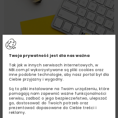
Twoja prywatność jest dla nas ważna
Lubisz wiedzieć więcej?
Tak jak w innych serwisach internetowych, w
NBI.com.pl wykorzystywane są pliki cookies oraz
Zapisz się do newslettera aby otrzymywać od
inne podobne technologie, aby nasz portal był dla
nas najlepsze informacje branżowe,
Ciebie przyjazny i wygodny.
zaproszenia na wydarzenia, atrakcyjne oferty i
Są to pliki instalowane na Twoim urządzeniu, które
dedykowane akcje specjalne.
pomagają nam zapewnić ważne funkcjonalności
serwisu, zadbać o jego bezpieczeństwo, ulepszać
go, dostosować do Twoich potrzeb oraz
prezentować dopasowane do Ciebie treści i
reklamy.
Zapoznałam/em się z
Polityką Prywatności
i