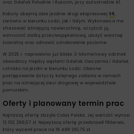
oraz Gdańsk Południe i Rusocin, przy autostradzie A1.
Roboty obejmą obie jezdnie drogi ekspresowej
S6
,
zarówno w kierunku Łodzi, jak i Gdyni. Wykonawca ma
sfrezować istniejącą nawierzchnię, oczyścić ją,
wzmocnić siatką przeciwspękaniową, ułożyć warstwę
ścieralną oraz odnowić oznakowanie poziome.
W 2025 r. naprawiono już blisko 2-kilometrowy odcinek
obwodnicy między węzłami Gdańsk Owczarnia i Gdańsk
Lotnisko na jezdni w kierunku Łodzi. Obecne
postępowanie dotyczy kolejnego zadania w ramach
prac na istniejącej sieci drogowej w województwie
pomorskim.
Oferty i planowany termin prac
Najniższą ofertę złożyła Colas Polska. Jej wartość wynosi
12 102 299,57 zł. Najwyższą ofertę przedstawił FBSerwis,
który wycenił prace na 16 489 261,75 zł.