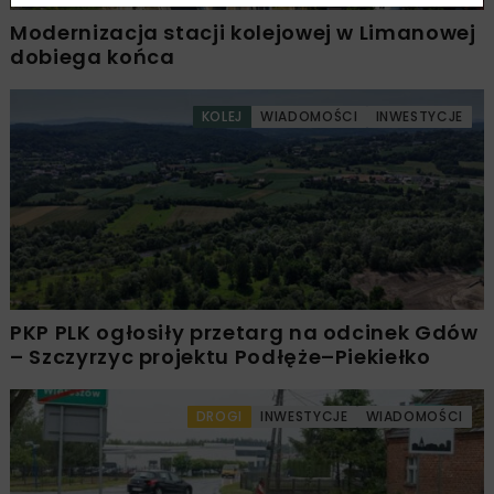
Modernizacja stacji kolejowej w Limanowej
dobiega końca
KOLEJ
WIADOMOŚCI
INWESTYCJE
PKP PLK ogłosiły przetarg na odcinek Gdów
– Szczyrzyc projektu Podłęże–Piekiełko
DROGI
INWESTYCJE
WIADOMOŚCI