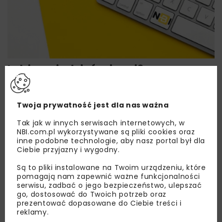
Lubisz wiedzieć więcej?
Zapisz się do newslettera aby otrzymywać od
nas najlepsze informacje branżowe,
Twoja prywatność jest dla nas ważna
zaproszenia na wydarzenia, atrakcyjne oferty i
dedykowane akcje specjalne.
Tak jak w innych serwisach internetowych, w
NBI.com.pl wykorzystywane są pliki cookies oraz
inne podobne technologie, aby nasz portal był dla
Ciebie przyjazny i wygodny.
Są to pliki instalowane na Twoim urządzeniu, które
Zapoznałam/em się z
Polityką Prywatności
i
pomagają nam zapewnić ważne funkcjonalności
Regulaminem
oraz wyrażam zgodę na otrzymywanie na
serwisu, zadbać o jego bezpieczeństwo, ulepszać
podany przeze mnie adres e-mail korespondencji
handlowej w postaci newslettera.
go, dostosować do Twoich potrzeb oraz
prezentować dopasowane do Ciebie treści i
reklamy.
ZAPISZ MNIE