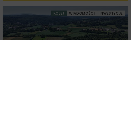
KOLEJ
WIADOMOŚCI
INWESTYCJE
PKP PLK ogłosiły przetarg na odcinek Gdów
– Szczyrzyc projektu Podłęże–Piekiełko
DROGI
INWESTYCJE
WIADOMOŚCI