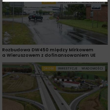
DROGI
INWESTYCJE
WIADOMOŚCI
Rozbudowa DW450 między Mirkowem
a Wieruszowem z dofinansowaniem UE
DROGI
INWESTYCJE
WIADOMOŚCI