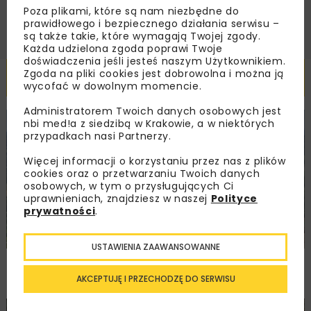
Poza plikami, które są nam niezbędne do
prawidłowego i bezpiecznego działania serwisu –
są także takie, które wymagają Twojej zgody.
Każda udzielona zgoda poprawi Twoje
doświadczenia jeśli jesteś naszym Użytkownikiem.
Zgoda na pliki cookies jest dobrowolna i można ją
Powiązane artykuły
wycofać w dowolnym momencie.
Administratorem Twoich danych osobowych jest
nbi med!a z siedzibą w Krakowie, a w niektórych
KOLEJ
WIADOMOŚCI
INWESTYCJE
przypadkach nasi Partnerzy.
Więcej informacji o korzystaniu przez nas z plików
cookies oraz o przetwarzaniu Twoich danych
osobowych, w tym o przysługujących Ci
uprawnieniach, znajdziesz w naszej
Polityce
prywatności
.
USTAWIENIA ZAAWANSOWANNE
PKP PLK ogłosiły przetarg na odcinek Gdów
– Szczyrzyc projektu Podłęże–Piekiełko
AKCEPTUJĘ I PRZECHODZĘ DO SERWISU