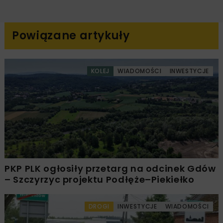
Powiązane artykuły
KOLEJ
WIADOMOŚCI
INWESTYCJE
PKP PLK ogłosiły przetarg na odcinek Gdów
– Szczyrzyc projektu Podłęże–Piekiełko
DROGI
INWESTYCJE
WIADOMOŚCI