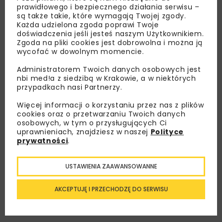
prawidłowego i bezpiecznego działania serwisu –
są także takie, które wymagają Twojej zgody.
Każda udzielona zgoda poprawi Twoje
doświadczenia jeśli jesteś naszym Użytkownikiem.
Zgoda na pliki cookies jest dobrowolna i można ją
Lubisz wiedzieć więcej?
wycofać w dowolnym momencie.
Zapisz się do newslettera aby otrzymywać od
Administratorem Twoich danych osobowych jest
nbi med!a z siedzibą w Krakowie, a w niektórych
nas najlepsze informacje branżowe,
przypadkach nasi Partnerzy.
zaproszenia na wydarzenia, atrakcyjne oferty i
dedykowane akcje specjalne.
Więcej informacji o korzystaniu przez nas z plików
cookies oraz o przetwarzaniu Twoich danych
osobowych, w tym o przysługujących Ci
uprawnieniach, znajdziesz w naszej
Polityce
prywatności
.
Zapoznałam/em się z
Polityką Prywatności
i
Regulaminem
oraz wyrażam zgodę na otrzymywanie na
podany przeze mnie adres e-mail korespondencji
USTAWIENIA ZAAWANSOWANNE
handlowej w postaci newslettera.
AKCEPTUJĘ I PRZECHODZĘ DO SERWISU
ZAPISZ MNIE