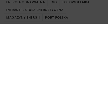
ENERGIA ODNAWIALNA
ESG
FOTOWOLTAIKA
INFRASTRUKTURA ENERGETYCZNA
MAGAZYNY ENERGII
PORT POLSKA
Powiązane artykuły
KOLEJ
WIADOMOŚCI
INWESTYCJE