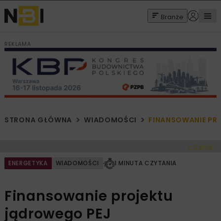
Branże
REKLAMA
STRONA GŁÓWNA
WIADOMOŚCI
FINANSOWANIE PRO
< Cofnij
ENERGETYKA
WIADOMOŚCI
1 MINUTA CZYTANIA
Finansowanie projektu
jądrowego PEJ