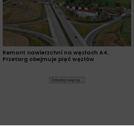
Remont nawierzchni na węzłach A4.
Przetarg obejmuje pięć węzłów
Załaduj więcej...
DROGI
WIADOMOŚCI
Ogłoszono kolejny przetarg