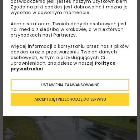
doświadczenia jeśli jesteś naszym Użytkownikiem.
KOLEJ
WIADOMOŚCI
INWESTYCJE
Zgoda na pliki cookies jest dobrowolna i można ją
wycofać w dowolnym momencie.
Administratorem Twoich danych osobowych jest
nbi med!a z siedzibą w Krakowie, a w niektórych
przypadkach nasi Partnerzy.
Więcej informacji o korzystaniu przez nas z plików
cookies oraz o przetwarzaniu Twoich danych
osobowych, w tym o przysługujących Ci
uprawnieniach, znajdziesz w naszej
Polityce
PKP PLK ogłosiły przetarg na odcinek Gdów
prywatności
.
– Szczyrzyc projektu Podłęże–Piekiełko
USTAWIENIA ZAAWANSOWANNE
DROGI
INWESTYCJE
WIADOMOŚCI
AKCEPTUJĘ I PRZECHODZĘ DO SERWISU