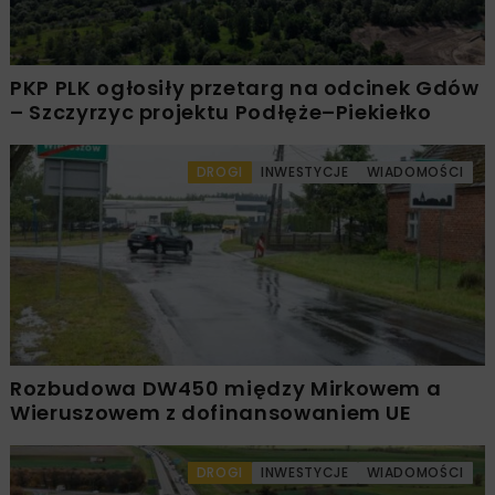
PKP PLK ogłosiły przetarg na odcinek Gdów
– Szczyrzyc projektu Podłęże–Piekiełko
DROGI
INWESTYCJE
WIADOMOŚCI
Rozbudowa DW450 między Mirkowem a
Wieruszowem z dofinansowaniem UE
DROGI
INWESTYCJE
WIADOMOŚCI