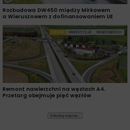
Rozbudowa DW450 między Mirkowem
a Wieruszowem z dofinansowaniem UE
DROGI
INWESTYCJE
WIADOMOŚCI
Remont nawierzchni na węzłach A4.
Przetarg obejmuje pięć węzłów
Załaduj więcej...