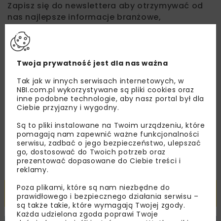
Zapisz się do newslettera aby otrzymywać od
nas najlepsze informacje branżowe,
zaproszenia na wydarzenia, atrakcyjne oferty i
dedykowane akcje specjalne.
Twoja prywatność jest dla nas ważna
Tak jak w innych serwisach internetowych, w
Zapoznałam/em się z
Polityką Prywatności
i
NBI.com.pl wykorzystywane są pliki cookies oraz
Regulaminem
oraz wyrażam zgodę na otrzymywanie na
inne podobne technologie, aby nasz portal był dla
podany przeze mnie adres e-mail korespondencji
Ciebie przyjazny i wygodny.
handlowej w postaci newslettera.
Są to pliki instalowane na Twoim urządzeniu, które
pomagają nam zapewnić ważne funkcjonalności
ZAPISZ MNIE
serwisu, zadbać o jego bezpieczeństwo, ulepszać
go, dostosować do Twoich potrzeb oraz
prezentować dopasowane do Ciebie treści i
reklamy.
Poza plikami, które są nam niezbędne do
Powiązane artykuły
prawidłowego i bezpiecznego działania serwisu –
są także takie, które wymagają Twojej zgody.
Każda udzielona zgoda poprawi Twoje