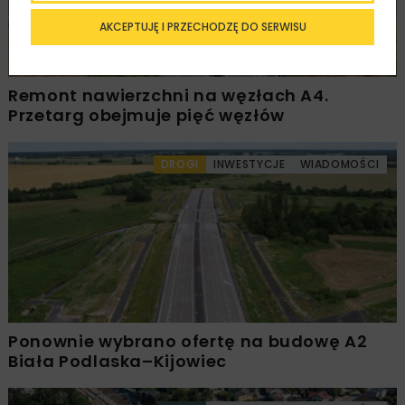
AKCEPTUJĘ I PRZECHODZĘ DO SERWISU
Remont nawierzchni na węzłach A4.
Przetarg obejmuje pięć węzłów
DROGI
INWESTYCJE
WIADOMOŚCI
Ponownie wybrano ofertę na budowę A2
Biała Podlaska–Kijowiec