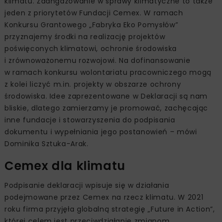
klimatu. Zaangażowanie w sprawy klimatyczne to także
jeden z priorytetów Fundacji Cemex. W ramach
Konkursu Grantowego „Fabryka Eko Pomysłów”
przyznajemy środki na realizację projektów
poświęconych klimatowi, ochronie środowiska
i zrównoważonemu rozwojowi. Na dofinansowanie
w ramach konkursu wolontariatu pracowniczego mogą
z kolei liczyć m.in. projekty w obszarze ochrony
środowiska. Idee zaprezentowane w Deklaracji są nam
bliskie, dlatego zamierzamy je promować, zachęcając
inne fundacje i stowarzyszenia do podpisania
dokumentu i wypełniania jego postanowień – mówi
Dominika Sztuka-Arak.
Cemex dla klimatu
Podpisanie deklaracji wpisuje się w działania
podejmowane przez Cemex na rzecz klimatu. W 2021
roku firma przyjęła globalną strategię „Future in Action”,
której celem jest przeciwdziałanie zmianom