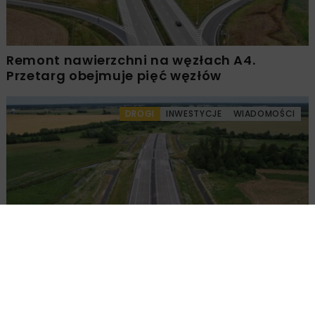
Remont nawierzchni na węzłach A4.
Przetarg obejmuje pięć węzłów
DROGI
INWESTYCJE
WIADOMOŚCI
Ponownie wybrano ofertę na budowę A2
Biała Podlaska–Kijowiec
KOLEJ
INWESTYCJE
WIADOMOŚCI