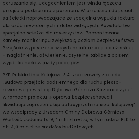
poruszania się. Udogodnieniem jest winda łącząca
przejście podziemne z peronem. W przejściu i dojściach
są ścieżki naprowadzające ze specjalną wypukłą fakturą
dla osób niewidomych i słabo widzących. Powstała też
specjalna ścieżka dla rowerzystów. Zamontowane
kamery monitoringu zwiększają poziom bezpieczeństwa.
Przejście wyposażono w system informacji pasażerskiej
– nagłośnienie, oświetlenie, czytelne tablice z opisem
wyjść, kierunków jazdy pociągów.
PKP Polskie Linie Kolejowe S.A. zrealizowały zadanie
„Budowa przejścia podziemnego dla ruchu pieszo-
rowerowego w stacji Dąbrowa Górnicza Strzemieszyce”
w ramach projektu „Poprawa bezpieczeństwa i
likwidacja zagrożeń eksploatacyjnych na sieci kolejowej”
we współpracy z Urzędem Gminy Dąbrowa Górnicza.
Wartość zadania to 9,7 mln zł netto, w tym udział PLK to
ok. 4,9 mln zł ze środków budżetowych.