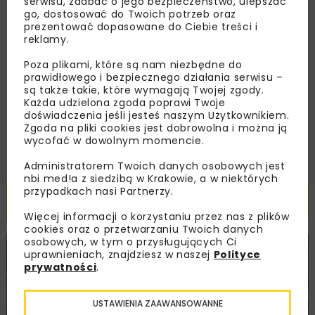
serwisu, zadbać o jego bezpieczeństwo, ulepszać
go, dostosować do Twoich potrzeb oraz
prezentować dopasowane do Ciebie treści i
reklamy.
Zapoznałam/em się z
Polityką Prywatności
i
Regulaminem
oraz wyrażam zgodę na otrzymywanie na
Poza plikami, które są nam niezbędne do
podany przeze mnie adres e-mail korespondencji
prawidłowego i bezpiecznego działania serwisu –
handlowej w postaci newslettera.
są także takie, które wymagają Twojej zgody.
Każda udzielona zgoda poprawi Twoje
doświadczenia jeśli jesteś naszym Użytkownikiem.
ZAPISZ MNIE
Zgoda na pliki cookies jest dobrowolna i można ją
wycofać w dowolnym momencie.
Administratorem Twoich danych osobowych jest
nbi med!a z siedzibą w Krakowie, a w niektórych
przypadkach nasi Partnerzy.
Powiązane artykuły
Więcej informacji o korzystaniu przez nas z plików
cookies oraz o przetwarzaniu Twoich danych
osobowych, w tym o przysługujących Ci
DROGI
INWESTYCJE
WIADOMOŚCI
uprawnieniach, znajdziesz w naszej
Polityce
prywatności
.
USTAWIENIA ZAAWANSOWANNE