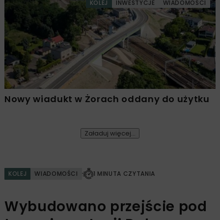
KOLEJ
INWESTYCJE
WIADOMOŚCI
Nowy wiadukt w Żorach oddany do użytku
Załaduj więcej...
KOLEJ
WIADOMOŚCI
1 MINUTA CZYTANIA
Wybudowano przejście pod