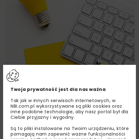
Twoja prywatność jest dla nas ważna
Lubisz wiedzieć więcej?
Tak jak w innych serwisach internetowych, w
NBI.com.pl wykorzystywane są pliki cookies oraz
Zapisz się do newslettera aby otrzymywać od
inne podobne technologie, aby nasz portal był dla
nas najlepsze informacje branżowe,
Ciebie przyjazny i wygodny.
zaproszenia na wydarzenia, atrakcyjne oferty i
Są to pliki instalowane na Twoim urządzeniu, które
dedykowane akcje specjalne.
pomagają nam zapewnić ważne funkcjonalności