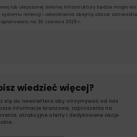
wej lub ulepszonej zielonej infrastruktury będzie mogło ko
m systemu retencji i odwodnienia obejmą obszar zamieszki
tu zaplanowano na 30 czerwca 2029 r.
bisz wiedzieć więcej?
sz się do newslettera aby otrzymywać od nas
psze informacje branżowe, zaproszenia na
zenia, atrakcyjne oferty i dedykowane akcje
alne.