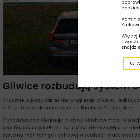
poprawi
cookies
Adminis
Krakowi
Więcej 
Twoich 
znajdzi
USTA
Gliwice rozbudują system o
Znacznie większy zakres ma drugi etap projektu realizowan
mln zł stanowi dofinansowanie z Funduszy Europejskich.
Przedsięwzięcie obejmuje budowę obiektów małej retencji 
3,96 ha, budowę 9,06 km kanalizacji deszczowej oraz mode
systemu monitoringu i cyfrowej wizualizacji pracy sieci o