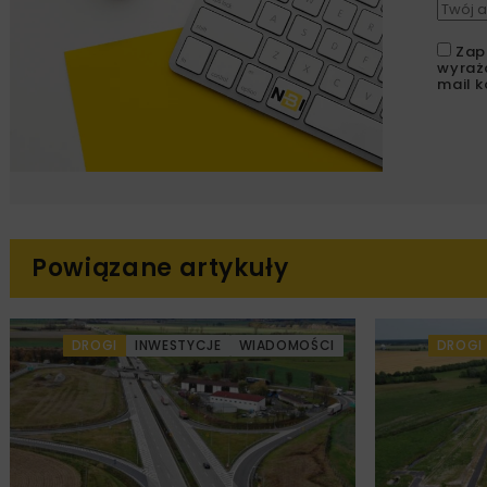
Zap
wyraż
mail k
Powiązane artykuły
DROGI
INWESTYCJE
WIADOMOŚCI
DROGI