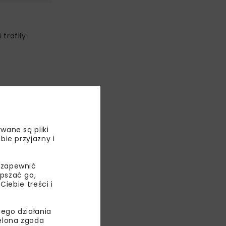
trafiły
rą jako
wane są pliki
bie przyjazny i
eci
 remont
 2029 r.
 zapewnić
epszać go,
 obejmą
ebie treści i
ego działania
ielona zgoda