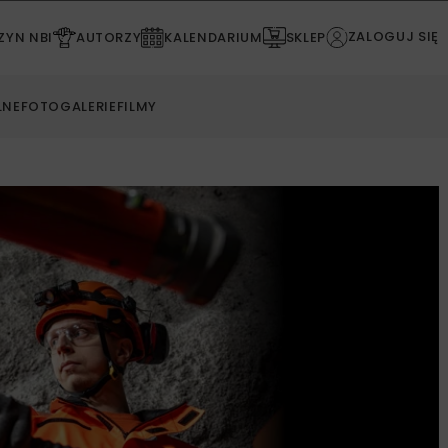
ZALOGUJ SIĘ
YN NBI
AUTORZY
KALENDARIUM
SKLEP
LNE
FOTOGALERIE
FILMY