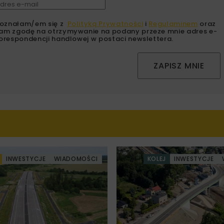
oznałam/em się z
Polityką Prywatności
i
Regulaminem
oraz
am zgodę na otrzymywanie na podany przeze mnie adres e-
orespondencji handlowej w postaci newslettera.
ZAPISZ MNIE
INWESTYCJE
WIADOMOŚCI
KOLEJ
INWESTYCJE