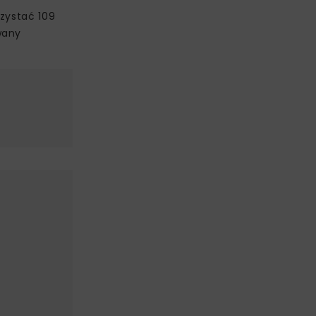
rzystać 109
wany