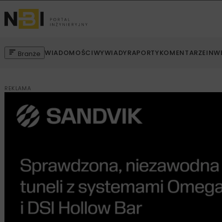
WIADOMOŚCI
WYWIADY
RAPORTY
KOMENTARZE
INW
Branże
REKLAMA