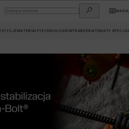
MAGAZ
ESTYCJE
MATERIAŁY
TECHNOLOGIE
WYDARZENIA
TEMATY SPECJA