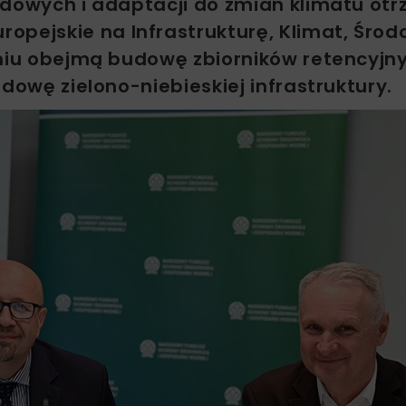
adowych i adaptacji do zmian klimatu ot
opejskie na Infrastrukturę, Klimat, Środ
omiu obejmą budowę zbiorników retencyjn
dowę zielono-niebieskiej infrastruktury.