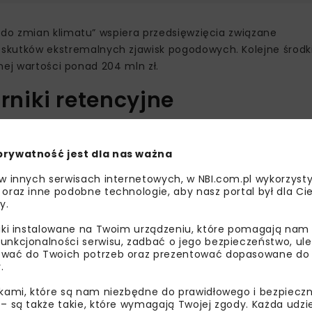
do zmian klimatu” wspiera przedsięwzięcia związane
utków ekstremalnych zjawisk pogodowych. Kolejne środki 
nej wartości ponad 204 mln zł.
niki retencyjne
tu pn. „Budowa zbiorników retencyjnych wraz z infrastruktu
a Radom”. Wartość przedsięwzięcia wynosi 19,5 mln zł,
prywatność jest dla nas ważna
ł.
 w innych serwisach internetowych, w NBI.com.pl wykorzysty
 oraz inne podobne technologie, aby nasz portal był dla Cie
i
o łącznej pojemności 11 033 m³ oraz wykonanie 2,326 km si
y.
h odcinków kanalizacji w trzech lokalizacjach miasta oraz
odnie z harmonogramem realizacja projektu potrwa do końca
liki instalowane na Twoim urządzeniu, które pomagają nam
unkcjonalności serwisu, zadbać o jego bezpieczeństwo, ul
Ochrony Środowiska i Gospodarki Wodnej efekty projektu
wać do Twoich potrzeb oraz prezentować dopasowane do Ci
.
j lub zmodernizowanej infrastruktury związanej z retencją
ikami, które są nam niezbędne do prawidłowego i bezpieczn
 – są także takie, które wymagają Twojej zgody. Każda udz