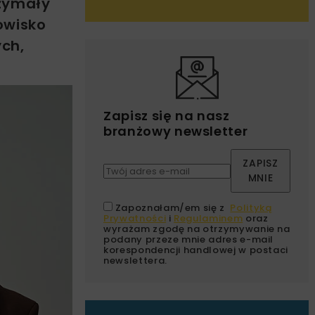
rzymały
owisko
ych,
Zapisz się na nasz
branżowy newsletter
ZAPISZ
MNIE
Zapoznałam/em się z
Polityką
Prywatności
i
Regulaminem
oraz
wyrażam zgodę na otrzymywanie na
podany przeze mnie adres e-mail
korespondencji handlowej w postaci
newslettera.