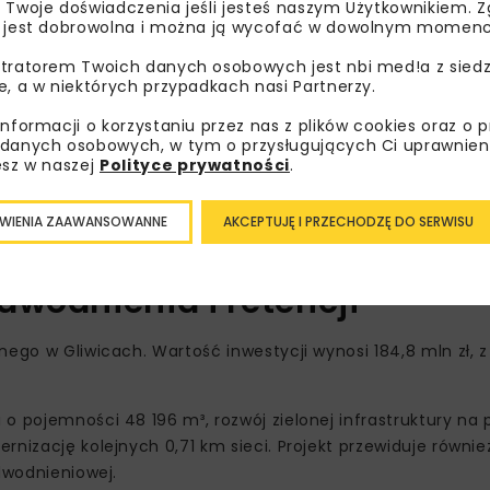
 Twoje doświadczenia jeśli jesteś naszym Użytkownikiem. Zg
 jest dobrowolna i można ją wycofać w dowolnym momenc
tratorem Twoich danych osobowych jest nbi med!a z siedz
e, a w niektórych przypadkach nasi Partnerzy.
informacji o korzystaniu przez nas z plików cookies oraz o 
danych osobowych, w tym o przysługujących Ci uprawnien
esz w naszej
Polityce prywatności
.
WIENIA ZAAWANSOWANNE
AKCEPTUJĘ I PRZECHODZĘ DO SERWISU
dwodnienia i retencji
ego w Gliwicach. Wartość inwestycji wynosi 184,8 mln zł, z
o pojemności 48 196 m³, rozwój zielonej infrastruktury na 
rnizację kolejnych 0,71 km sieci. Projekt przewiduje równi
dwodnieniowej.