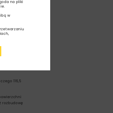
oda na pliki
ie.
ibą w
przetwarzaniu
iach,
 czego 116,5
powierzchni
eż rozbudowę