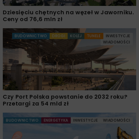
Dziesięciu chętnych na węzeł w Jaworniku.
Ceny od 76,6 mln zł
BUDOWNICTWO
DROGI
KOLEJ
TUNELE
INWESTYCJE
WIADOMOŚCI
Czy Port Polska powstanie do 2032 roku?
Przetargi za 54 mld zł
BUDOWNICTWO
ENERGETYKA
INWESTYCJE
WIADOMOŚCI