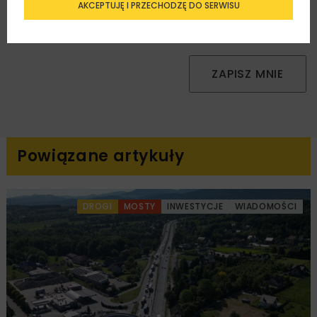
Zapoznałam/em się z
Polityką Prywatności
i
AKCEPTUJĘ I PRZECHODZĘ DO SERWISU
Regulaminem
oraz wyrażam zgodę na otrzymywanie na
podany przeze mnie adres e-mail korespondencji
handlowej w postaci newslettera.
ZAPISZ MNIE
Powiązane artykuły
DROGI
MOSTY
INWESTYCJE
WIADOMOŚCI