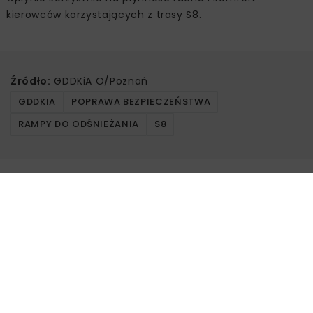
kierowców korzystających z trasy S8.
Źródło:
GDDKiA O/Poznań
GDDKIA
POPRAWA BEZPIECZEŃSTWA
RAMPY DO ODŚNIEŻANIA
S8
Powiązane artykuły
DROGI
MOSTY
INWESTYCJE
WIADOMOŚCI