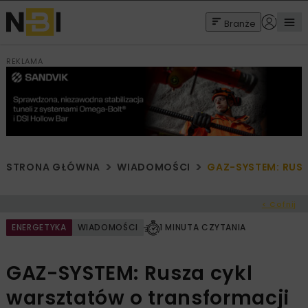
Branże
REKLAMA
STRONA GŁÓWNA
WIADOMOŚCI
GAZ-SYSTEM: RUS
< Cofnij
ENERGETYKA
WIADOMOŚCI
1 MINUTA CZYTANIA
GAZ-SYSTEM: Rusza cykl
warsztatów o transformacji