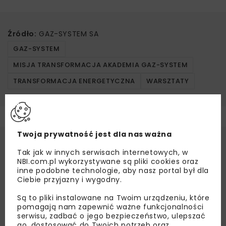
Źródło:
GAZ-SYSTEM SA
GAZ-SYSTEM
MISJA TRANSFORMACJA AKADEMIA GAZ-SYSTEM
TRANSFORMACJA ENERGETYCZNA
WARSZTATY
Twoja prywatność jest dla nas ważna
Tak jak w innych serwisach internetowych, w
NBI.com.pl wykorzystywane są pliki cookies oraz
inne podobne technologie, aby nasz portal był dla
Ciebie przyjazny i wygodny.
Są to pliki instalowane na Twoim urządzeniu, które
pomagają nam zapewnić ważne funkcjonalności
serwisu, zadbać o jego bezpieczeństwo, ulepszać
go, dostosować do Twoich potrzeb oraz