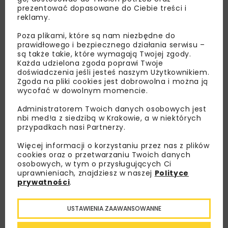
prezentować dopasowane do Ciebie treści i
reklamy.
Poza plikami, które są nam niezbędne do
prawidłowego i bezpiecznego działania serwisu –
są także takie, które wymagają Twojej zgody.
Każda udzielona zgoda poprawi Twoje
doświadczenia jeśli jesteś naszym Użytkownikiem.
Zgoda na pliki cookies jest dobrowolna i można ją
wycofać w dowolnym momencie.
Administratorem Twoich danych osobowych jest
nbi med!a z siedzibą w Krakowie, a w niektórych
Lubisz wiedzieć więcej?
przypadkach nasi Partnerzy.
Więcej informacji o korzystaniu przez nas z plików
Zapisz się do newslettera aby otrzymywać od
cookies oraz o przetwarzaniu Twoich danych
nas najlepsze informacje branżowe,
osobowych, w tym o przysługujących Ci
zaproszenia na wydarzenia, atrakcyjne oferty i
uprawnieniach, znajdziesz w naszej
Polityce
dedykowane akcje specjalne.
prywatności
.
USTAWIENIA ZAAWANSOWANNE