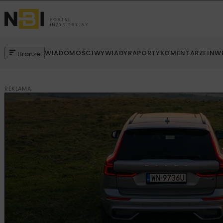
WIADOMOŚCI
WYWIADY
RAPORTY
KOMENTARZE
INW
Branże
REKLAMA