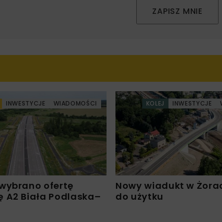
ZAPISZ MNIE
INWESTYCJE
WIADOMOŚCI
KOLEJ
INWESTYCJE
wybrano ofertę
Nowy wiadukt w Żora
 A2 Biała Podlaska–
do użytku