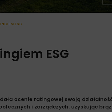
INGIEM ESG
tingiem ESG
dała ocenie ratingowej swoją działalnoś
połecznych i zarządczych, uzyskując brą