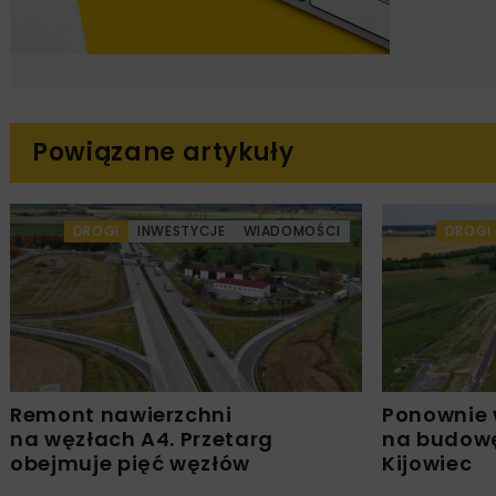
Powiązane artykuły
DROGI
INWESTYCJE
WIADOMOŚCI
DROGI
Remont nawierzchni
Ponownie 
na węzłach A4. Przetarg
na budowę
obejmuje pięć węzłów
Kijowiec