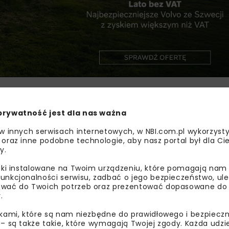
e 21 kryteriów w czterech kluczowych obszarach: środowis
ych zakupów. Kryteria oceny agencji opierają się na międ
prywatność jest dla nas ważna
w tym m.in. 10 zasadach ONZ Global Compact, konwencji
porting Initiative (GRI) oraz ISO 26000 dotyczącego odpow
 w innych serwisach internetowych, w NBI.com.pl wykorzysty
iałań i wyników spółki, a także zewnętrznych źródeł danych 
 oraz inne podobne technologie, aby nasz portal był dla Cie
y.
eryfikował działalność ponad 150 000 firm z 185 krajów.
liki instalowane na Twoim urządzeniu, które pomagają nam
 z aktualną strategią spółki i zawiera plan działań w zakres
unkcjonalności serwisu, zadbać o jego bezpieczeństwo, ul
bezpieczeństwa energetycznego, społecznej odpowiedzialno
wać do Twoich potrzeb oraz prezentować dopasowane do Ci
.
t elementem realizacji Polityki ESG w ramach kierunku stra
jący zrównoważony rozwój).
ikami, które są nam niezbędne do prawidłowego i bezpieczn
 – są także takie, które wymagają Twojej zgody. Każda udz