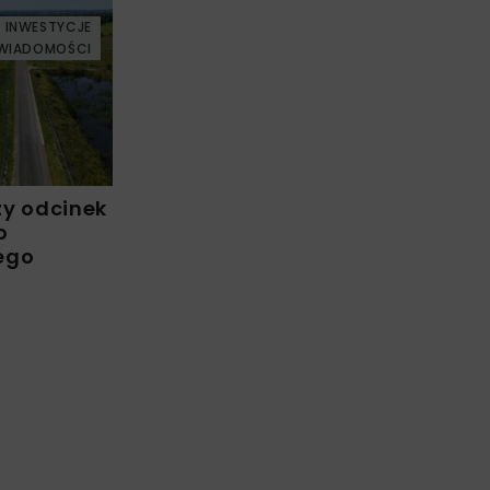
INWESTYCJE
WIADOMOŚCI
zy odcinek
o
ego