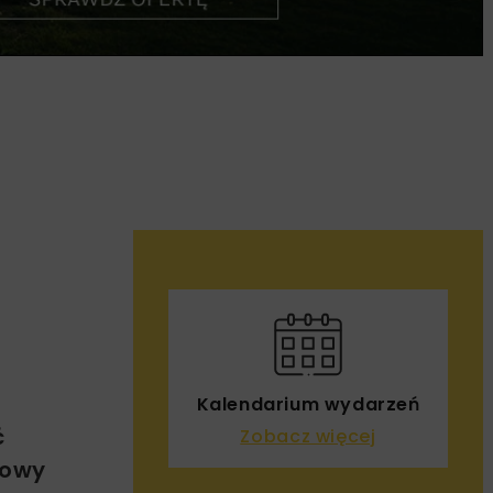
Kalendarium wydarzeń
ć
Zobacz więcej
zowy