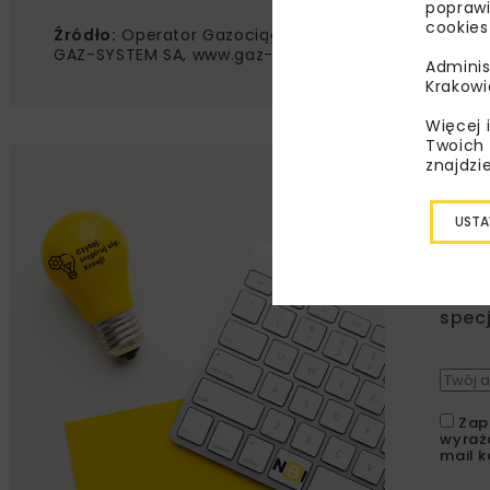
poprawi
cookies
Źródło:
Operator Gazociągów Przesyłowych
GAZ-SYSTEM SA, www.gaz-system.pl
Adminis
Krakowi
Więcej 
Twoich 
znajdzi
Lu
USTA
Zapi
najle
wydar
specj
Zap
wyraż
mail k