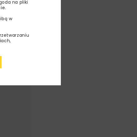
oda na pliki
ie.
TEM
ibą w
przetwarzaniu
iach,