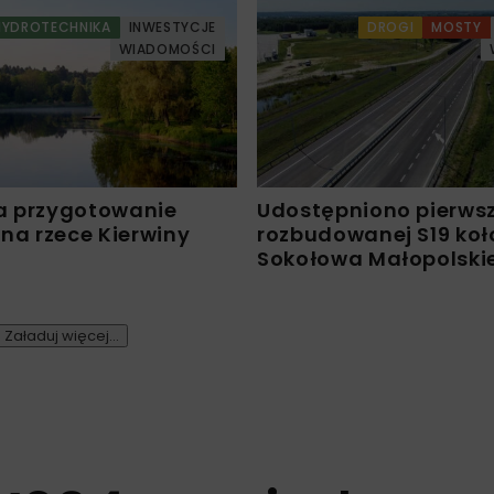
HYDROTECHNIKA
INWESTYCJE
DROGI
MOSTY
WIADOMOŚCI
a przygotowanie
Udostępniono pierws
 na rzece Kierwiny
rozbudowanej S19 koł
Sokołowa Małopolski
Załaduj więcej...