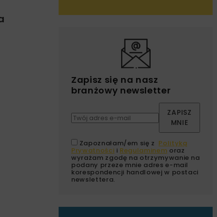
a
Zapisz się na nasz
branżowy newsletter
ZAPISZ
MNIE
Zapoznałam/em się z
Polityką
Prywatności
i
Regulaminem
oraz
wyrażam zgodę na otrzymywanie na
podany przeze mnie adres e-mail
korespondencji handlowej w postaci
newslettera.