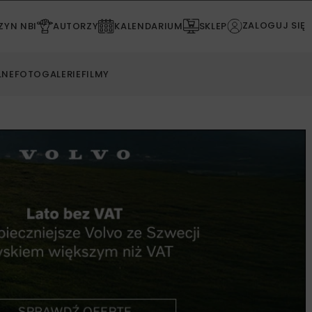
ZALOGUJ SIĘ
YN NBI
AUTORZY
KALENDARIUM
SKLEP
LNE
FOTOGALERIE
FILMY