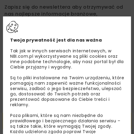
Zapisz się do newslettera aby otrzymywać od
nas najlepsze informacje branżowe,
zaproszenia na wydarzenia, atrakcyjne oferty i
dedykowane akcje specjalne.
Twoja prywatność jest dla nas ważna
Tak jak w innych serwisach internetowych, w
NBI.com.pl wykorzystywane są pliki cookies oraz
Zapoznałam/em się z
Polityką Prywatności
i
Regulaminem
oraz wyrażam zgodę na otrzymywanie na
inne podobne technologie, aby nasz portal był dla
podany przeze mnie adres e-mail korespondencji
Ciebie przyjazny i wygodny.
handlowej w postaci newslettera.
Są to pliki instalowane na Twoim urządzeniu, które
pomagają nam zapewnić ważne funkcjonalności
ZAPISZ MNIE
serwisu, zadbać o jego bezpieczeństwo, ulepszać
go, dostosować do Twoich potrzeb oraz
prezentować dopasowane do Ciebie treści i
reklamy.
Poza plikami, które są nam niezbędne do
Powiązane artykuły
prawidłowego i bezpiecznego działania serwisu –
są także takie, które wymagają Twojej zgody.
Każda udzielona zgoda poprawi Twoje