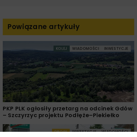
Powiązane artykuły
KOLEJ
WIADOMOŚCI
INWESTYCJE
PKP PLK ogłosiły przetarg na odcinek Gdów
– Szczyrzyc projektu Podłęże–Piekiełko
DROGI
INWESTYCJE
WIADOMOŚCI