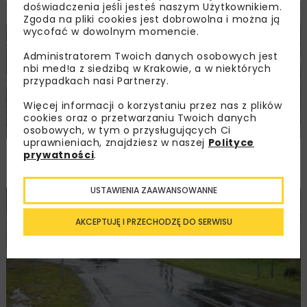
doświadczenia jeśli jesteś naszym Użytkownikiem.
Zgoda na pliki cookies jest dobrowolna i można ją
KOLEJ
WIADOMOŚCI
INWESTYCJE
wycofać w dowolnym momencie.
Administratorem Twoich danych osobowych jest
nbi med!a z siedzibą w Krakowie, a w niektórych
przypadkach nasi Partnerzy.
Więcej informacji o korzystaniu przez nas z plików
cookies oraz o przetwarzaniu Twoich danych
osobowych, w tym o przysługujących Ci
uprawnieniach, znajdziesz w naszej
Polityce
PKP PLK ogłosiły przetarg na odcinek Gdów
prywatności
.
– Szczyrzyc projektu Podłęże–Piekiełko
USTAWIENIA ZAAWANSOWANNE
DROGI
INWESTYCJE
WIADOMOŚCI
AKCEPTUJĘ I PRZECHODZĘ DO SERWISU