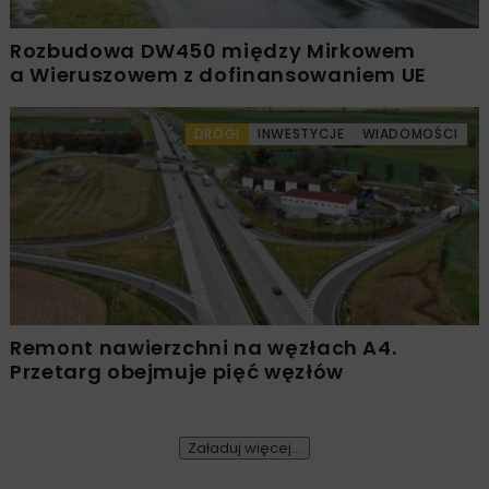
Rozbudowa DW450 między Mirkowem
a Wieruszowem z dofinansowaniem UE
DROGI
INWESTYCJE
WIADOMOŚCI
Remont nawierzchni na węzłach A4.
Przetarg obejmuje pięć węzłów
Załaduj więcej...