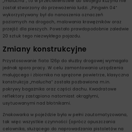
„malucha”, to w przeciwieństwie do swojego kuzyna nie
został stworzony do przewożenia ludzi. „Pingwin 04”
wykorzystywany był do nanoszenia oznaczeń
poziomych na drogach, malowania krawężników oraz
przejść dla pieszych. Powstało prawdopodobnie zaledwie
20 sztuk tego niezwykłego pojazdu.
Zmiany konstrukcyjne
Przystosowanie fiata 126p do służby drogowej wymagało
jednak sporo pracy. W celu zamontowania urządzenia
malującego i zbiornika na sprężone powietrze, klasyczna
konstrukcja „malucha” została pozbawiona m.in.
pokrywy bagażnika oraz części dachu. Kwadratowe
reflektory zastąpiono natomiast okrągłymi,
usytuowanymi nad błotnikami.
Znakowarka w pojeździe była w pełni zautomatyzowana,
tak więc wszystkie czynności (oprócz opuszczania
celownika, służącego do naprowadzania pistoletów na