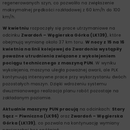
regenerowanych szyn, co pozwoliło na zwiększenie
maksymalnej prędkości rozkładowej z 60 km/h do 100
km/h.
W kwietniu
rozpoczęły się prace utrzymaniowe na
odcinku
Zwardoń – Węgierska Górka (LK139)
, które
obejmują wymianę około 37 km toru.
W nocy z 15 na 16
kwietnia na linii kolejowej do Zwardonia wystąpiły
poważne utrudnienia związane z wykolejeniem
pociągu technicznego z maszyną PUN
. W wyniku
wykolejenia, maszyna uległa poważnej awarii, ale PLK
kontynuują intensywne prace przy wykorzystaniu dwóch
pozostałych maszyn. Dzięki wdrożeniu systemu
dwuzmianowego realizacja planu robót pozostaje na
zakładanym poziomie.
Aktualnie maszyny PUN pracują
na odcinkach:
Stary
Sącz – Piwniczna (LK96)
oraz
Zwardoń – Węgierska
Górka (LK139)
, co pozwala na kontynuację wymiany
nawierzchni bez opóźnień.