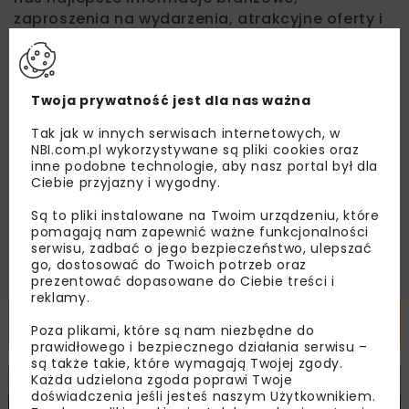
zaproszenia na wydarzenia, atrakcyjne oferty i
dedykowane akcje specjalne.
Twoja prywatność jest dla nas ważna
Zapoznałam/em się z
Polityką Prywatności
i
Tak jak w innych serwisach internetowych, w
Regulaminem
oraz wyrażam zgodę na otrzymywanie na
NBI.com.pl wykorzystywane są pliki cookies oraz
podany przeze mnie adres e-mail korespondencji
inne podobne technologie, aby nasz portal był dla
handlowej w postaci newslettera.
Ciebie przyjazny i wygodny.
Są to pliki instalowane na Twoim urządzeniu, które
ZAPISZ MNIE
pomagają nam zapewnić ważne funkcjonalności
serwisu, zadbać o jego bezpieczeństwo, ulepszać
go, dostosować do Twoich potrzeb oraz
prezentować dopasowane do Ciebie treści i
reklamy.
Powiązane artykuły
Poza plikami, które są nam niezbędne do
prawidłowego i bezpiecznego działania serwisu –
są także takie, które wymagają Twojej zgody.
Każda udzielona zgoda poprawi Twoje
KOLEJ
WIADOMOŚCI
INWESTYCJE
doświadczenia jeśli jesteś naszym Użytkownikiem.