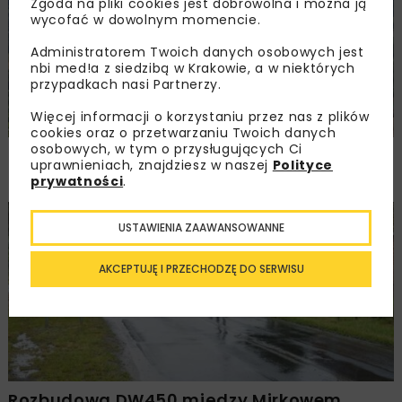
Zgoda na pliki cookies jest dobrowolna i można ją
wycofać w dowolnym momencie.
Administratorem Twoich danych osobowych jest
nbi med!a z siedzibą w Krakowie, a w niektórych
przypadkach nasi Partnerzy.
Więcej informacji o korzystaniu przez nas z plików
cookies oraz o przetwarzaniu Twoich danych
osobowych, w tym o przysługujących Ci
PKP PLK ogłosiły przetarg na odcinek Gdów
uprawnieniach, znajdziesz w naszej
Polityce
– Szczyrzyc projektu Podłęże–Piekiełko
prywatności
.
DROGI
INWESTYCJE
WIADOMOŚCI
USTAWIENIA ZAAWANSOWANNE
AKCEPTUJĘ I PRZECHODZĘ DO SERWISU
Rozbudowa DW450 między Mirkowem