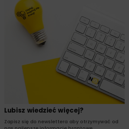
Lubisz wiedzieć więcej?
Zapisz się do newslettera aby otrzymywać od
nas najlepsze informacje branżowe,