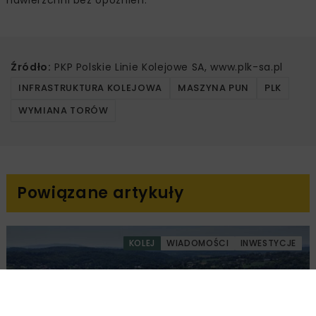
Źródło:
PKP Polskie Linie Kolejowe SA, www.plk-sa.pl
INFRASTRUKTURA KOLEJOWA
MASZYNA PUN
PLK
WYMIANA TORÓW
Powiązane artykuły
KOLEJ
WIADOMOŚCI
INWESTYCJE