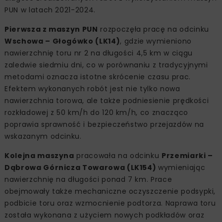
PUN w latach 2021-2024.
Pierwsza z maszyn PUN
rozpoczęła pracę na odcinku
Wschowa – Głogówko (LK14)
, gdzie wymieniono
nawierzchnię toru nr 2 na długości 4,5 km w ciągu
zaledwie siedmiu dni, co w porównaniu z tradycyjnymi
metodami oznacza istotne skrócenie czasu prac.
Efektem wykonanych robót jest nie tylko nowa
nawierzchnia torowa, ale także podniesienie prędkości
rozkładowej z 50 km/h do 120 km/h, co znacząco
poprawia sprawność i bezpieczeństwo przejazdów na
wskazanym odcinku.
Kolejna maszyna
pracowała na odcinku
Przemiarki –
Dąbrowa Górnicza Towarowa (LK154)
wymieniając
nawierzchnię na długości ponad 7 km. Prace
obejmowały także mechaniczne oczyszczenie podsypki,
podbicie toru oraz wzmocnienie podtorza. Naprawa toru
została wykonana z użyciem nowych podkładów oraz