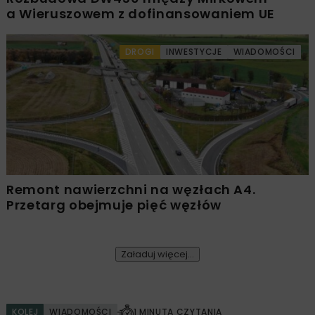
a Wieruszowem z dofinansowaniem UE
DROGI
INWESTYCJE
WIADOMOŚCI
Remont nawierzchni na węzłach A4.
Przetarg obejmuje pięć węzłów
Załaduj więcej...
KOLEJ
WIADOMOŚCI
1 MINUTA CZYTANIA