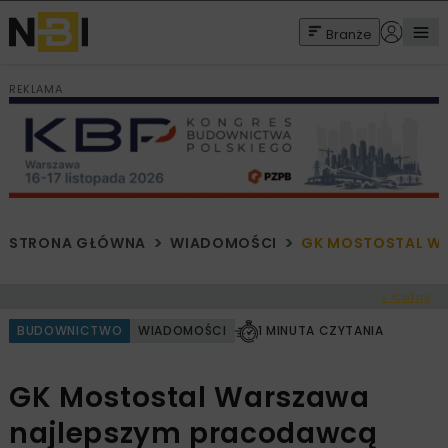
Branże
REKLAMA
STRONA GŁÓWNA
WIADOMOŚCI
GK MOSTOSTAL W
< Cofnij
BUDOWNICTWO
WIADOMOŚCI
1 MINUTA CZYTANIA
GK Mostostal Warszawa
najlepszym pracodawcą