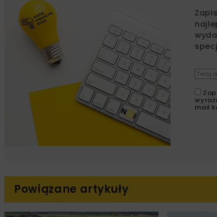
Zapi
najle
wydar
specj
Zap
wyraż
mail k
Powiązane artykuły