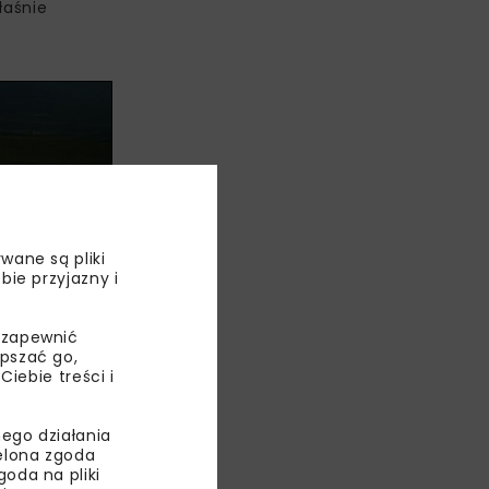
łaśnie
wane są pliki
bie przyjazny i
 zapewnić
epszać go,
tanowi 70
ebie treści i
eszkańców
ego działania
ielona zgoda
oda na pliki