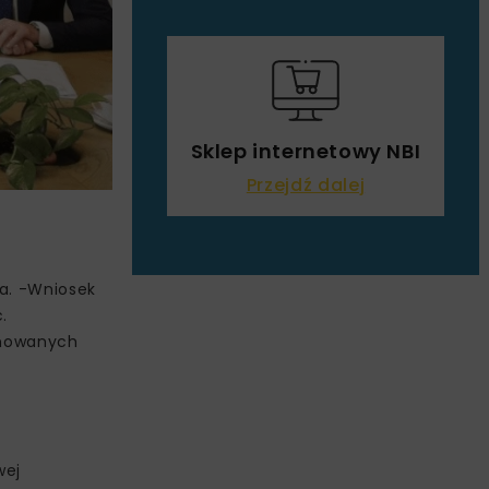
Sklep internetowy NBI
Przejdź dalej
wa. -Wniosek
.
lanowanych
wej