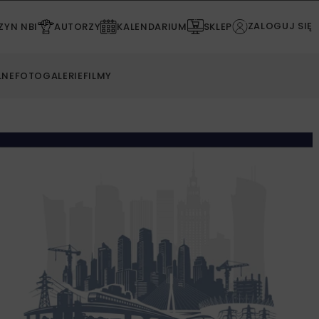
ZALOGUJ SIĘ
YN NBI
AUTORZY
KALENDARIUM
SKLEP
LNE
FOTOGALERIE
FILMY