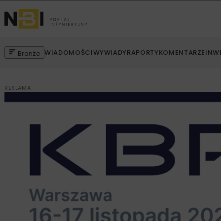
WIADOMOŚCI
WYWIADY
RAPORTY
KOMENTARZE
INW
Branże
REKLAMA