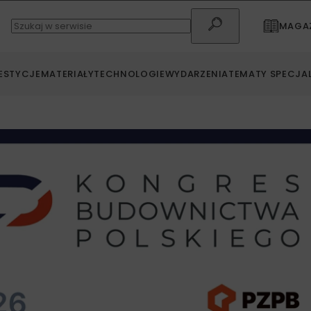
MAGAZ
ESTYCJE
MATERIAŁY
TECHNOLOGIE
WYDARZENIA
TEMATY SPECJA