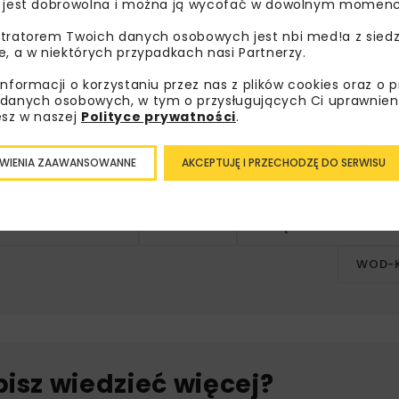
 jest dobrowolna i można ją wycofać w dowolnym momenc
zpieczenia potrzeb dynamicznie rozwijającego się miasta 
 W pierwszej kolejności chcemy rozpocząć konieczne inwest
tratorem Twoich danych osobowych jest nbi med!a z siedz
e, a w niektórych przypadkach nasi Partnerzy.
ku. W latach 2026-2028 planujemy przeprowadzenie bezwyk
informacji o korzystaniu przez nas z plików cookies oraz o 
danych osobowych, w tym o przysługujących Ci uprawnien
budowę kanalizacji sanitarnej w obrębie ulic: Tarnowskiej, 
esz w naszej
Polityce prywatności
.
awską i Lubelską. Planowana instalacja ma odbierać ścieki
WIENIA ZAAWANSOWANNE
AKCEPTUJĘ I PRZECHODZĘ DO SERWISU
MPWIK RZESZÓW
NFOŚIGW
URZĄD MIASTA RZESZ
WOD-
bisz wiedzieć więcej?