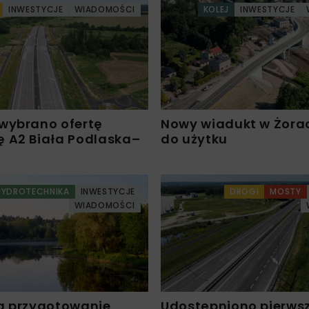
INWESTYCJE
WIADOMOŚCI
KOLEJ
INWESTYCJE
wybrano ofertę
Nowy wiadukt w Żora
 A2 Biała Podlaska–
do użytku
HYDROTECHNIKA
INWESTYCJE
DROGI
MOSTY
WIADOMOŚCI
a przygotowanie
Udostępniono pierws