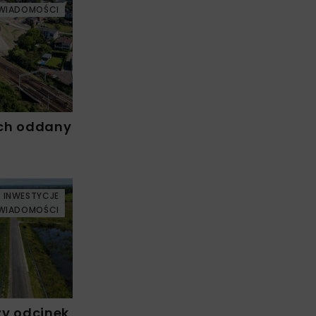
WIADOMOŚCI
ch oddany
INWESTYCJE
WIADOMOŚCI
zy odcinek