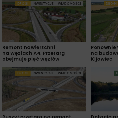
DROGI
INWESTYCJE
WIADOMOŚCI
DROGI
Remont nawierzchni
Ponownie 
na węzłach A4. Przetarg
na budowę
obejmuje pięć węzłów
Kijowiec
DROGI
INWESTYCJE
WIADOMOŚCI
Ruszył przetarg na remont
Dotacja n