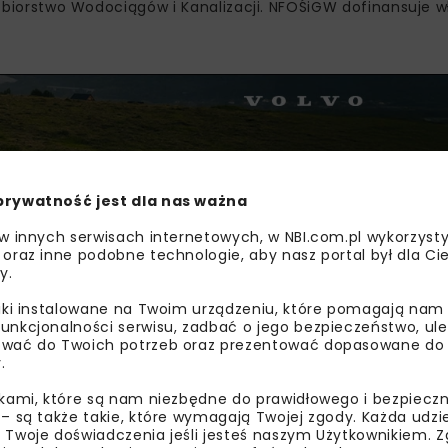
siębiorstwo Wodociągów i Kanalizacji. NFOŚiGW dofinansuje w
prywatność jest dla nas ważna
 w innych serwisach internetowych, w NBI.com.pl wykorzysty
 oraz inne podobne technologie, aby nasz portal był dla Cie
y.
liki instalowane na Twoim urządzeniu, które pomagają nam
unkcjonalności serwisu, zadbać o jego bezpieczeństwo, ul
tto, a otrzymane dofinansowanie w wysokości 129,5 mln zł s
wać do Twoich potrzeb oraz prezentować dopasowane do Ci
.
 kanalizacji o 25 procent. Jest to niezbędne bo liczba mi
ikami, które są nam niezbędne do prawidłowego i bezpieczn
 – są także takie, które wymagają Twojej zgody. Każda udz
 Twoje doświadczenia jeśli jesteś naszym Użytkownikiem. Zg