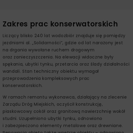
Zakres prac konserwatorskich
Liczący blisko 240 lat wodozbiór znajduje się pomiędzy
jezdniami al. „Solidarności”, gdzie od lat narażony jest
na drgania wywołane ruchem drogowym
oraz zanieczyszczenia. Na elewacji widoczne były
spękania, ubytki tynku, przetarcia oraz ślady działalności
wandali. Stan techniczny obiektu wymagał
przeprowadzenia kompleksowych prac
konserwatorskich.
W ramach remontu wykonawca, działający na zlecenie
Zarządu Dróg Miejskich, oczyścił konstrukcję,
piaskowcowy cokół oraz granitową nawierzchnię wokół
studni. Uzupełniono ubytki tynku, odnowiono
i zabezpieczono elementy metalowe oraz drewniane.
Renowacją objęto także wnętrze obiektu – odnowiono