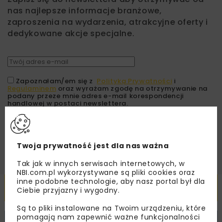
nas najlepsze informacje branżowe,
zaproszenia na wydarzenia, atrakcyjne oferty i
dedykowane akcje specjalne.
Zapoznałam/em się z
Polityką Prywatności
i
Regulaminem
oraz wyrażam zgodę na otrzymywanie na
podany przeze mnie adres e-mail korespondencji
handlowej w postaci newslettera.
ZAPISZ MNIE
Twoja prywatność jest dla nas ważna
Tak jak w innych serwisach internetowych, w
NBI.com.pl wykorzystywane są pliki cookies oraz
inne podobne technologie, aby nasz portal był dla
Powiązane artykuły
Ciebie przyjazny i wygodny.
Są to pliki instalowane na Twoim urządzeniu, które
pomagają nam zapewnić ważne funkcjonalności