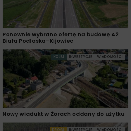
Ponownie wybrano ofertę na budowę A2
Biała Podlaska–Kijowiec
KOLEJ
INWESTYCJE
WIADOMOŚCI
Nowy wiadukt w Żorach oddany do użytku
DROGI
INWESTYCJE
WIADOMOŚCI