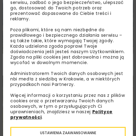
KOLEJ
WIADOMOŚCI
INWESTYCJE
serwisu, zadbać o jego bezpieczeństwo, ulepszać
go, dostosować do Twoich potrzeb oraz
prezentować dopasowane do Ciebie treści i
reklamy.
Poza plikami, które są nam niezbędne do
prawidłowego i bezpiecznego działania serwisu –
są także takie, które wymagają Twojej zgody.
Każda udzielona zgoda poprawi Twoje
doświadczenia jeśli jesteś naszym Użytkownikiem.
Zgoda na pliki cookies jest dobrowolna i można ją
PKP PLK ogłosiły przetarg na odcinek Gdów
wycofać w dowolnym momencie.
– Szczyrzyc projektu Podłęże–Piekiełko
Administratorem Twoich danych osobowych jest
nbi med!a z siedzibą w Krakowie, a w niektórych
DROGI
INWESTYCJE
WIADOMOŚCI
przypadkach nasi Partnerzy.
Więcej informacji o korzystaniu przez nas z plików
cookies oraz o przetwarzaniu Twoich danych
osobowych, w tym o przysługujących Ci
uprawnieniach, znajdziesz w naszej
Polityce
prywatności
.
USTAWIENIA ZAAWANSOWANNE