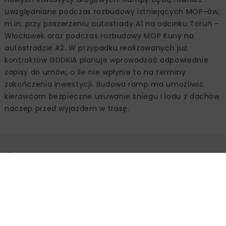
uwzględniane podczas rozbudowy istniejących MOP-ów,
m.in. przy poszerzeniu autostrady A1 na odcinku Toruń –
Włocławek oraz podczas rozbudowy MOP Kuny na
autostradzie A2. W przypadku realizowanych już
kontraktów GDDKiA planuje wprowadzać odpowiednie
zapisy do umów, o ile nie wpłynie to na terminy
zakończenia inwestycji. Budowa ramp ma umożliwić
kierowcom bezpieczne usuwanie śniegu i lodu z dachów
naczep przed wyjazdem w trasę.
Źródło:
Ministerstwo Infrastruktury
Powiązane artykuły