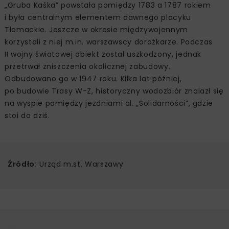
„Gruba Kaśka” powstała pomiędzy 1783 a 1787 rokiem
i była centralnym elementem dawnego placyku
Tłomackie. Jeszcze w okresie międzywojennym
korzystali z niej m.in. warszawscy dorożkarze. Podczas
II wojny światowej obiekt został uszkodzony, jednak
przetrwał zniszczenia okolicznej zabudowy.
Odbudowano go w 1947 roku. Kilka lat później,
po budowie Trasy W-Z, historyczny wodozbiór znalazł się
na wyspie pomiędzy jezdniami al. „Solidarności”, gdzie
stoi do dziś.
Źródło:
Urząd m.st. Warszawy