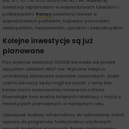
S19, S17, S7 i S5 oraz autostrad A2 i A4. Najwięcej
inwestycji zaplanowano w województwach lubelskim i
podkarpackim.
Rampy
powstaną również w
województwach podlaskim, kujawsko-pomorskim,
wielkopolskim, mazowieckim, opolskim i świętokrzyskim.
Kolejne inwestycje są już
planowane
Przy wyborze lokalizacji GDDKiA kierowała się przede
wszystkim układem MOP-ów. Wybrane miejsca
umożliwiają zawracanie pojazdów ciężarowych, dzięki
czemu kierowcy będą mogli korzystać z ramp bez
konieczności wykonywania manewrów cofania.
Równolegle trwa analiza kolejnych lokalizacji z myślą o
inwestycjach planowanych w następnym roku.
Obowiązek budowy infrastruktury do odśnieżania został
wpisany do programów funkcjonalno-użytkowych
nowych inwestycji drogowych. Rampy będą również