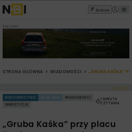
Branże
REKLAMA
STRONA GŁÓWNA
WIADOMOŚCI
„GRUBA KAŚKA” P
< Cofnij
BUDOWNICTWO
WOD-KAN
WIADOMOŚCI
1 MINUTA
CZYTANIA
INWESTYCJE
„Gruba Kaśka” przy placu