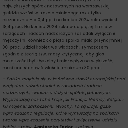
największych spółek notowanych na warszawskiej
giełdzie wzrósł w trakcie minionego roku tylko
nieznacznie – o 0,4 pp. i na koniec 2024 roku wyniósł
18,4 proc. Na koniec 2024 roku w co piątej firmie w
zarządach i radach nadzorczych zasiadali wyłącznie
mężczyźni. Również co piąta spółka miała przynajmniej
30-proc. udział kobiet we władzach. Tymczasem
zgodnie z teorią tzw. masy krytycznej, aby głos
mniejszości był słyszalny i miał wpływ na większość,
musi ona stanowić właśnie minimum 30 proc.
– Polska znajduje się w końcówce stawki europejskiej pod
względem udziału kobiet w zarządach i radach
nadzorczych, zwłaszcza dużych spółek giełdowych.
Wyprzedzają nas takie kraje jak Francja, Niemcy, Belgia, i
ku mojemu zaskoczeniu, Włochy. To są kraje, gdzie
wprowadzono regulacje, które wymuszają na spółkach
twarde wprowadzenie parytetów i zwiększenie udziału
kobiet –
mówi
Agnieszka Fedor
, szefowa