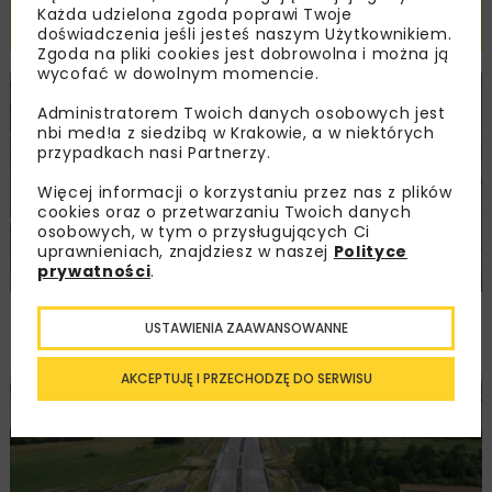
Każda udzielona zgoda poprawi Twoje
Powiązane artykuły
doświadczenia jeśli jesteś naszym Użytkownikiem.
Zgoda na pliki cookies jest dobrowolna i można ją
wycofać w dowolnym momencie.
DROGI
INWESTYCJE
WIADOMOŚCI
Administratorem Twoich danych osobowych jest
nbi med!a z siedzibą w Krakowie, a w niektórych
przypadkach nasi Partnerzy.
Więcej informacji o korzystaniu przez nas z plików
cookies oraz o przetwarzaniu Twoich danych
osobowych, w tym o przysługujących Ci
uprawnieniach, znajdziesz w naszej
Polityce
prywatności
.
Remont nawierzchni na węzłach A4.
USTAWIENIA ZAAWANSOWANNE
Przetarg obejmuje pięć węzłów
AKCEPTUJĘ I PRZECHODZĘ DO SERWISU
DROGI
INWESTYCJE
WIADOMOŚCI