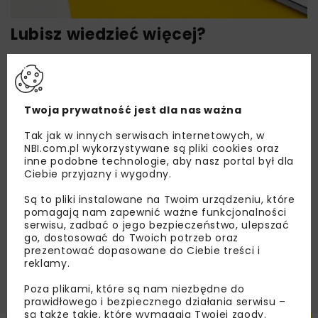
Lubisz wiedzieć więcej?
Zapisz się do newslettera aby otrzymywać od
nas najlepsze informacje branżowe,
zaproszenia na wydarzenia, atrakcyjne oferty i
Twoja prywatność jest dla nas ważna
dedykowane akcje specjalne.
Tak jak w innych serwisach internetowych, w
NBI.com.pl wykorzystywane są pliki cookies oraz
inne podobne technologie, aby nasz portal był dla
Ciebie przyjazny i wygodny.
Zapoznałam/em się z
Polityką Prywatności
i
Regulaminem
oraz wyrażam zgodę na otrzymywanie na
Są to pliki instalowane na Twoim urządzeniu, które
podany przeze mnie adres e-mail korespondencji
handlowej w postaci newslettera.
pomagają nam zapewnić ważne funkcjonalności
serwisu, zadbać o jego bezpieczeństwo, ulepszać
go, dostosować do Twoich potrzeb oraz
ZAPISZ MNIE
prezentować dopasowane do Ciebie treści i
reklamy.
Poza plikami, które są nam niezbędne do
prawidłowego i bezpiecznego działania serwisu –
są także takie, które wymagają Twojej zgody.