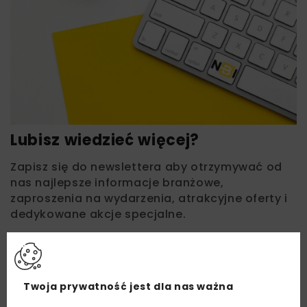
Lubisz wiedzieć więcej?
Zapisz się do newslettera aby otrzymywać od
nas najlepsze informacje branżowe,
zaproszenia na wydarzenia, atrakcyjne oferty i
dedykowane akcje specjalne.
Zapoznałam/em się z
Polityką Prywatności
i
Twoja prywatność jest dla nas ważna
Regulaminem
oraz wyrażam zgodę na otrzymywanie na
podany przeze mnie adres e-mail korespondencji