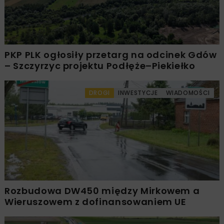
PKP PLK ogłosiły przetarg na odcinek Gdów
– Szczyrzyc projektu Podłęże–Piekiełko
DROGI
INWESTYCJE
WIADOMOŚCI
Rozbudowa DW450 między Mirkowem a
Wieruszowem z dofinansowaniem UE