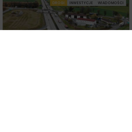
DROGI
INWESTYCJE
WIADOMOŚCI
Remont nawierzchni na węzłach A4.
Przetarg obejmuje pięć węzłów
Załaduj więcej...
BUDOWNICTWO
ENERGETYKA
5 MINUT
CZYTANIA
WIADOMOŚCI