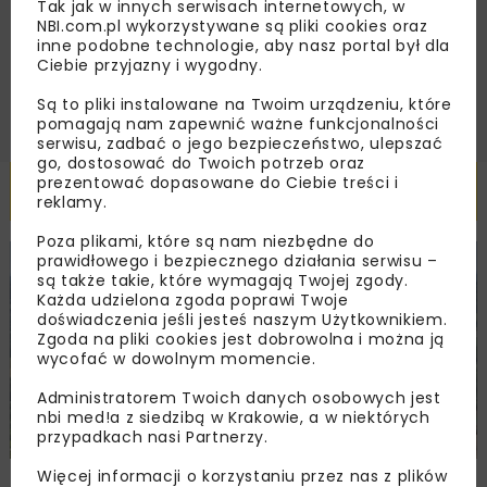
Tak jak w innych serwisach internetowych, w
handlowej w postaci newslettera.
NBI.com.pl wykorzystywane są pliki cookies oraz
inne podobne technologie, aby nasz portal był dla
ZAPISZ MNIE
Ciebie przyjazny i wygodny.
Są to pliki instalowane na Twoim urządzeniu, które
pomagają nam zapewnić ważne funkcjonalności
serwisu, zadbać o jego bezpieczeństwo, ulepszać
go, dostosować do Twoich potrzeb oraz
prezentować dopasowane do Ciebie treści i
Powiązane artykuły
reklamy.
Poza plikami, które są nam niezbędne do
prawidłowego i bezpiecznego działania serwisu –
KOLEJ
WIADOMOŚCI
INWESTYCJE
są także takie, które wymagają Twojej zgody.
Każda udzielona zgoda poprawi Twoje
doświadczenia jeśli jesteś naszym Użytkownikiem.
Zgoda na pliki cookies jest dobrowolna i można ją
wycofać w dowolnym momencie.
Administratorem Twoich danych osobowych jest
nbi med!a z siedzibą w Krakowie, a w niektórych
przypadkach nasi Partnerzy.
Więcej informacji o korzystaniu przez nas z plików
PKP PLK ogłosiły przetarg na odcinek Gdów