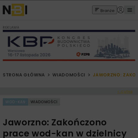
Branże
REKLAMA
STRONA GŁÓWNA
WIADOMOŚCI
JAWORZNO: ZAKOŃ
< Cofnij
WOD-KAN
WIADOMOŚCI
Jaworzno: Zakończono
prace wod-kan w dzielnicy