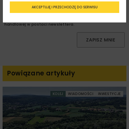
AKCEPTUJĘ I PRZECHODZĘ DO SERWISU
Zapoznałam/em się z
Polityką Prywatności
i
Regulaminem
oraz wyrażam zgodę na otrzymywanie na
podany przeze mnie adres e-mail korespondencji
handlowej w postaci newslettera.
ZAPISZ MNIE
Powiązane artykuły
KOLEJ
WIADOMOŚCI
INWESTYCJE