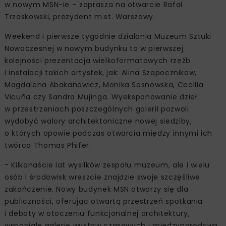
w nowym MSN-ie – zaprasza na otwarcie Rafał
Trzaskowski, prezydent m.st. Warszawy.
Weekend i pierwsze tygodnie działania Muzeum Sztuki
Nowoczesnej w nowym budynku to w pierwszej
kolejności prezentacja wielkoformatowych rzeźb
i instalacji takich artystek, jak: Alina Szapocznikow,
Magdalena Abakanowicz, Monika Sosnowska, Cecilia
Vicuña czy Sandra Mujinga. Wyeksponowanie dzieł
w przestrzeniach poszczególnych galerii pozwoli
wydobyć walory architektoniczne nowej siedziby,
o których opowie podczas otwarcia między innymi ich
twórca Thomas Phifer.
- Kilkanaście lat wysiłków zespołu muzeum, ale i wielu
osób i środowisk wreszcie znajdzie swoje szczęśliwe
zakończenie. Nowy budynek MSN otworzy się dla
publiczności, oferując otwartą przestrzeń spotkania
i debaty w otoczeniu funkcjonalnej architektury,
wspaniałe galerie wystaw czasowych i międzynarodową