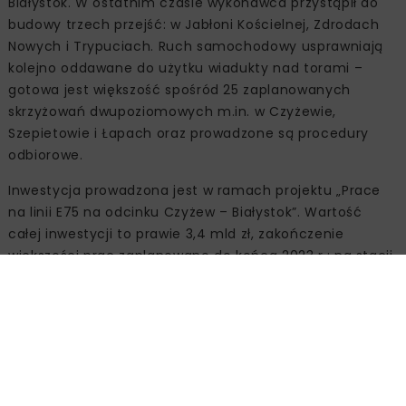
Białystok. W ostatnim czasie wykonawca przystąpił do
budowy trzech przejść: w Jabłoni Kościelnej, Zdrodach
Nowych i Trypuciach. Ruch samochodowy usprawniają
kolejno oddawane do użytku wiadukty nad torami –
gotowa jest większość spośród 25 zaplanowanych
skrzyżowań dwupoziomowych m.in. w Czyżewie,
Szepietowie i Łapach oraz prowadzone są procedury
odbiorowe.
Inwestycja prowadzona jest w ramach projektu „Prace
na linii E75 na odcinku Czyżew – Białystok”. Wartość
całej inwestycji to prawie 3,4 mld zł, zakończenie
większości prac zaplanowano do końca 2023 r.; na stacji
Łapy i Białystok na 2024 r. Projekt współfinansowany ze
środków instrumentu CEF „Łącząc Europę” –
(Connecting Europe Facility – CEF).