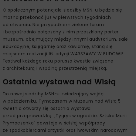
O społecznym potencjale siedziby MSN-u będzie się
można przekonać już w pierwszych tygodniach
od otwarcia. Nie przypadkiem zielone forum
i bezpośrednio połączony z nim przeszklony parter
muzeum, obejmujący między innymi audytorium, sale
edukacyjne, księgarnię oraz kawiarnię, staną się
miejscem realizacji 16. edycji WARSZAWY W BUDOWIE.
Festiwal każdego roku porusza kwestie związane
z architekturą i wspólną przestrzenią miejską.
Ostatnia wystawa nad Wisłą
Do nowej siedziby MSN-u zwiedzający wejdą
w październiku. Tymczasem w Muzeum nad Wisłą 5
kwietnia otworzy się ostatnia wystawa
przed przeprowadzką. „Tygrys w ogrodzie. Sztuka Marii
Prymaczenko” powstaje w ścisłej współpracy
ze spadkobiercami artystki oraz lwowskim Narodowym