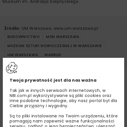
Muzeum im. Andrzeja Szeptyckiego.
Źródło:
UM Warszawa, www.um.warszawa.pl
BUDOWNICTWO
MSN WARSZAWA
MUZEUM SZTUKI NOWOCZESNEJ W WARSZAWIE
UM WARSZAWA
WARBUD
Twoja prywatność jest dla nas ważna
Tak jak w innych serwisach internetowych, w
NBI.com.pl wykorzystywane są pliki cookies oraz
inne podobne technologie, aby nasz portal był dla
Ciebie przyjazny i wygodny.
Są to pliki instalowane na Twoim urządzeniu, które
pomagają nam zapewnić ważne funkcjonalności
serwisu, zadbać o jego bezpieczeństwo, ulepszać