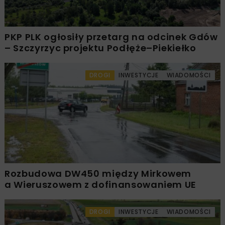
PKP PLK ogłosiły przetarg na odcinek Gdów
– Szczyrzyc projektu Podłęże–Piekiełko
DROGI
INWESTYCJE
WIADOMOŚCI
Rozbudowa DW450 między Mirkowem
a Wieruszowem z dofinansowaniem UE
DROGI
INWESTYCJE
WIADOMOŚCI