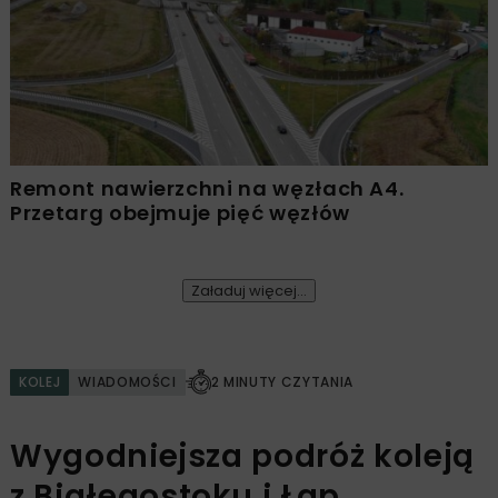
Remont nawierzchni na węzłach A4.
Przetarg obejmuje pięć węzłów
Załaduj więcej...
KOLEJ
WIADOMOŚCI
2 MINUTY CZYTANIA
Wygodniejsza podróż koleją
z Białegostoku i Łap