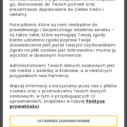
go, dostosować do Twoich potrzeb oraz
prezentować dopasowane do Ciebie treści i
reklamy.
Poza plikami, które są nam niezbędne do
prawidłowego i bezpiecznego działania serwisu –
są także takie, które wymagają Twojej zgody.
Każda udzielona zgoda poprawi Twoje
doświadczenia jeśli jesteś naszym Użytkownikiem.
Zgoda na pliki cookies jest dobrowolna i można ją
wycofać w dowolnym momencie.
Administratorem Twoich danych osobowych jest
nbi med!a z siedzibą w Krakowie, a w niektórych
przypadkach nasi Partnerzy.
Lubisz wiedzieć więcej?
Więcej informacji o korzystaniu przez nas z plików
Zapisz się do newslettera aby otrzymywać od
cookies oraz o przetwarzaniu Twoich danych
osobowych, w tym o przysługujących Ci
nas najlepsze informacje branżowe,
uprawnieniach, znajdziesz w naszej
Polityce
zaproszenia na wydarzenia, atrakcyjne oferty i
prywatności
.
dedykowane akcje specjalne.
USTAWIENIA ZAAWANSOWANNE