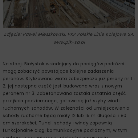
Zdjęcie: Paweł Mieszkowski, PKP Polskie Linie Kolejowe SA,
www.plk-sa.pl
Na stacji Białystok wsiadający do pociągów podróżni
mogą zobaczyć powstające kolejne zadaszenia
peronów. Stylizowana wiata zabezpiecza już perony nr 1 i
2, jej następna część jest budowana wraz z nowym
peronem nr 3. Zabetonowana została ostatnia część
przejścia podziemnego, gotowe są już szyby wind i
ruchomych schodów. W zależności od umiejscowienia,
schody ruchome będą miały 12 lub 15 m długości i 80
cm szerokości. Tunel, schody i windy zapewnią
funkcjonalne ciągi komunikacyjne podróżnym, w tym
osobom o ograniczonej zdolności poruszania.