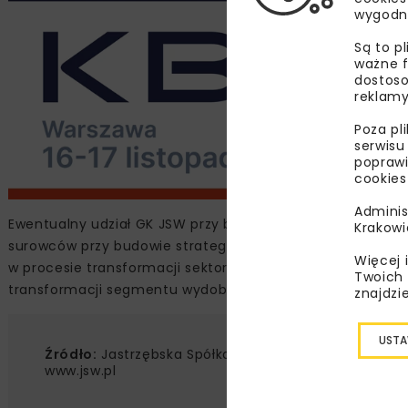
wygodn
Są to p
ważne f
dostoso
reklamy
Poza pl
serwisu
poprawi
cookies
Adminis
Ewentualny udział GK JSW przy budowie elektrowni jądrow
Krakowi
surowców przy budowie strategicznej infrastruktury ener
Więcej 
w procesie transformacji sektora elektroenergetycznego
Twoich 
transformacji segmentu wydobywczego oraz analizowanym
znajdzi
USTA
Źródło:
Jastrzębska Spółka Węglowa SA,
www.jsw.pl