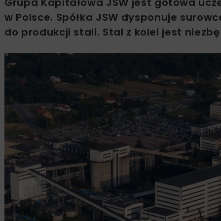
Grupa Kapitałowa JSW jest gotowa ucze
w Polsce. Spółka JSW dysponuje surowce
do produkcji stali. Stal z kolei jest ni