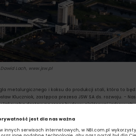
 Dawid Lach, www.jsw.pl
 metalurgicznego i koksu do produkcji stali, która to będ
sław Kluczniok, zastępca prezesa JSW SA ds. rozwoju. - Na
lu łańcucha dostaw na rzecz budowy elektrowni jądrowych.
mi Wykonawcami zaangażowanymi w budowę polskich elekt
house i Bechtel czy EDF – dodaje Jarosław Kluczniok.
prywatność jest dla nas ważna
 w innych serwisach internetowych, w NBI.com.pl wykorzysty
 oraz inne podobne technologie, aby nasz portal był dla Cie