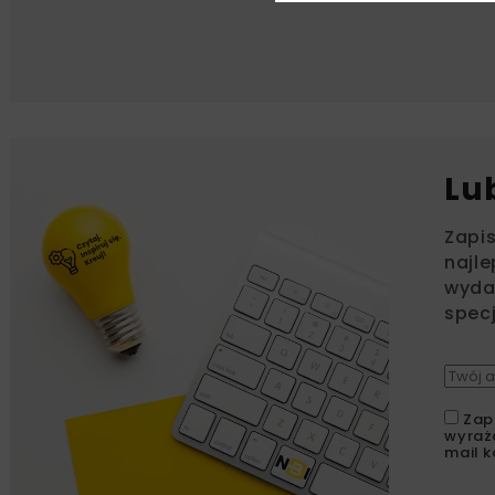
Lu
Zapi
najle
wydar
specj
Zap
wyraż
mail k