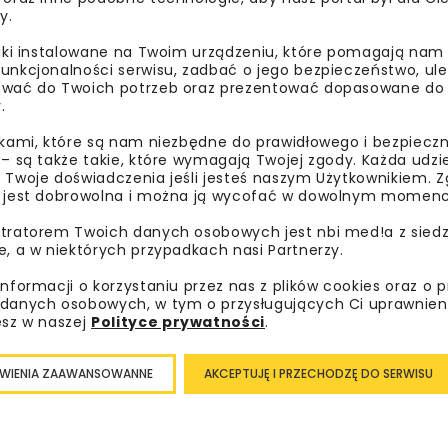
y.
liki instalowane na Twoim urządzeniu, które pomagają nam
unkcjonalności serwisu, zadbać o jego bezpieczeństwo, ul
wać do Twoich potrzeb oraz prezentować dopasowane do Ci
.
ikami, które są nam niezbędne do prawidłowego i bezpieczn
 – są także takie, które wymagają Twojej zgody. Każda udz
 Twoje doświadczenia jeśli jesteś naszym Użytkownikiem. Zg
 jest dobrowolna i można ją wycofać w dowolnym momenc
tratorem Twoich danych osobowych jest nbi med!a z siedz
ych, to wzrost i gwarancja zaangażowania polskiego przemys
e, a w niektórych przypadkach nasi Partnerzy.
getycznej dla naszego kraju. GK JSW zamierza aktywnie ucz
informacji o korzystaniu przez nas z plików cookies oraz o 
 w Polsce, co jest również elementem planowanej długoter
danych osobowych, w tym o przysługujących Ci uprawnien
i możliwościami dywersyfikacji biznesowej GK JSW.
esz w naszej
Polityce prywatności
.
WIENIA ZAAWANSOWANNE
AKCEPTUJĘ I PRZECHODZĘ DO SERWISU
BUDOWA ELEKTROWNI JĄDROWYCH
ELEKTROWNIE JĄDR
ELEKTROWNIE JĄDROWE W POLSCE
GK 