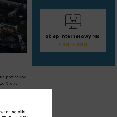
Sklep internetowy NBI
Przejdź dalej
zie potrzebna
sza Grupa
 Jesteśmy
rowni
wane są pliki
bie przyjazny i