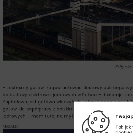
Zdjęcie:
- Jesteśmy gotowi zagwarantować dostawy polskiego węgla
do budowy elektrowni jądrowych w Polsce – deklaruje Jaro
Kapitałowa jest gotowa włączyć się w konfigurację mode
gotowi do współpracy z polskim rządem oraz Generalny
jądrowych – mam tutaj na myśli m.in. Konsorcjum Westing
Twoja 
REKLAMA
Tak jak
cookies