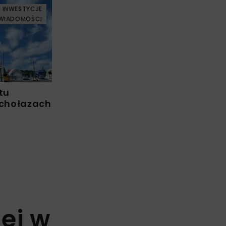
INWESTYCJE
WIADOMOŚCI
tu
chołazach
ej w