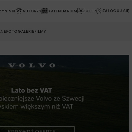
ZALOGUJ SIĘ
YN NBI
AUTORZY
KALENDARIUM
SKLEP
LNE
FOTOGALERIE
FILMY