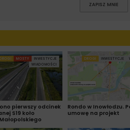
ZAPISZ MNIE
DROGI
MOSTY
INWESTYCJE
DROGI
INWESTYCJE
WIADOMOŚCI
ono pierwszy odcinek
Rondo w Inowłodzu. 
nej S19 koło
umowę na projekt
Małopolskiego