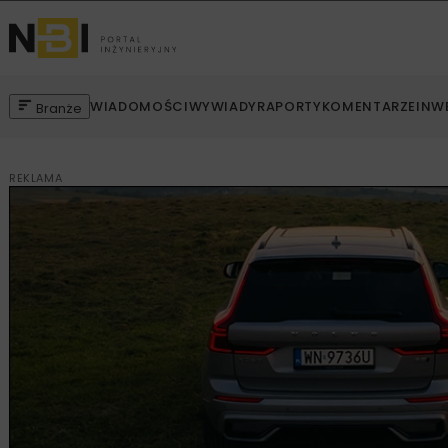
WIADOMOŚCI
WYWIADY
RAPORTY
KOMENTARZE
INW
Branże
REKLAMA