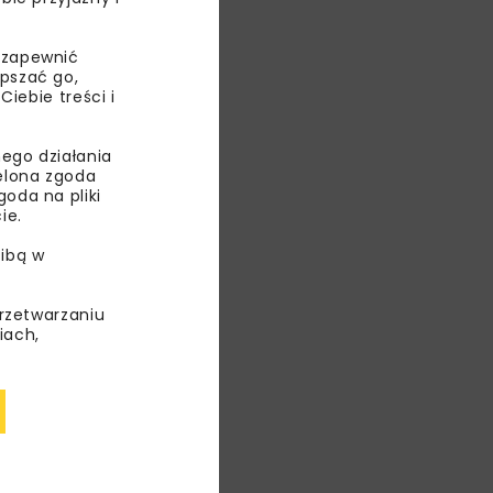
 zapewnić
epszać go,
ebie treści i
ego działania
ielona zgoda
oda na pliki
ie.
ibą w
łu i polskich
estniczyć
przetwarzaniu
minowej
iach,
OWE
JSW