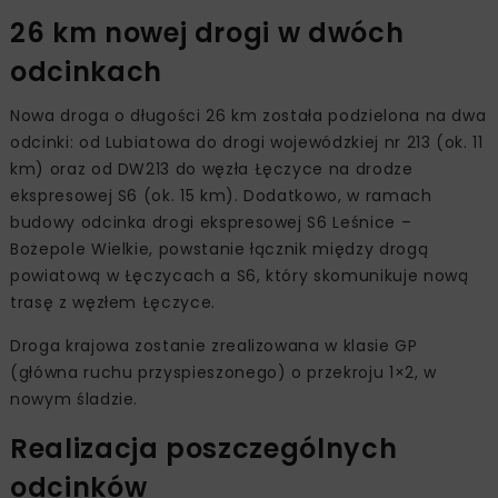
26 km nowej drogi w dwóch
odcinkach
Nowa droga o długości 26 km została podzielona na dwa
odcinki: od Lubiatowa do drogi wojewódzkiej nr 213 (ok. 11
km) oraz od DW213 do węzła Łęczyce na drodze
ekspresowej S6 (ok. 15 km). Dodatkowo, w ramach
budowy odcinka drogi ekspresowej S6 Leśnice –
Bożepole Wielkie, powstanie łącznik między drogą
powiatową w Łęczycach a S6, który skomunikuje nową
trasę z węzłem Łęczyce.
Droga krajowa zostanie zrealizowana w klasie GP
(główna ruchu przyspieszonego) o przekroju 1×2, w
nowym śladzie.
Realizacja poszczególnych
odcinków