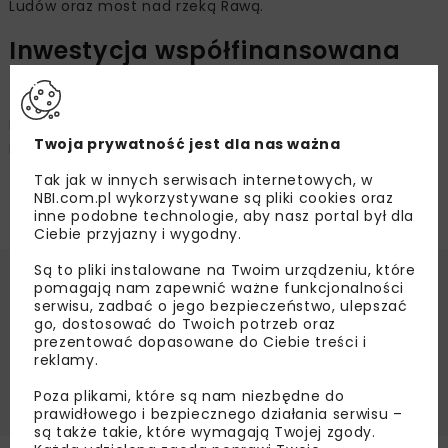
Ludów oraz most nad rzeką Rawą.
Inwestycja współfinansowana
z funduszy unijnych
Projekt realizowany na odcinku linii kolejowej Będzin –
Twoja prywatność jest dla nas ważna
Katowice Szopienice Południowe współfinansowany jest
z unijnego instrumentu CEF „Łącząc Europę”.
Tak jak w innych serwisach internetowych, w
Zakończenie prac planowane jest w 2027 r.
NBI.com.pl wykorzystywane są pliki cookies oraz
inne podobne technologie, aby nasz portal był dla
Ciebie przyjazny i wygodny.
Są to pliki instalowane na Twoim urządzeniu, które
pomagają nam zapewnić ważne funkcjonalności
Źródło:
PKP Polskie Linie Kolejowe SA
serwisu, zadbać o jego bezpieczeństwo, ulepszać
KŁADKA
KŁADKA DLA PIESZYCH
go, dostosować do Twoich potrzeb oraz
prezentować dopasowane do Ciebie treści i
KŁADKA SOSNOWIEC
MIASTO SOSNOWIEC
PLK
reklamy.
STACJA SOSNOWIEC GŁÓWNY
Poza plikami, które są nam niezbędne do
prawidłowego i bezpiecznego działania serwisu –
są także takie, które wymagają Twojej zgody.