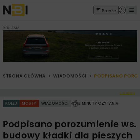
Branże
REKLAMA
STRONA GŁÓWNA
WIADOMOŚCI
PODPISANO POROZ
< Cofnij
KOLEJ
MOSTY
WIADOMOŚCI
2 MINUTY CZYTANIA
Podpisano porozumienie ws.
budowy kładki dla pieszych