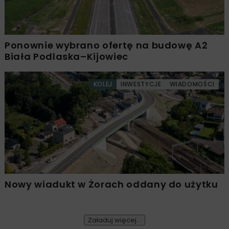
Ponownie wybrano ofertę na budowę A2
Biała Podlaska–Kijowiec
KOLEJ
INWESTYCJE
WIADOMOŚCI
Nowy wiadukt w Żorach oddany do użytku
Załaduj więcej...