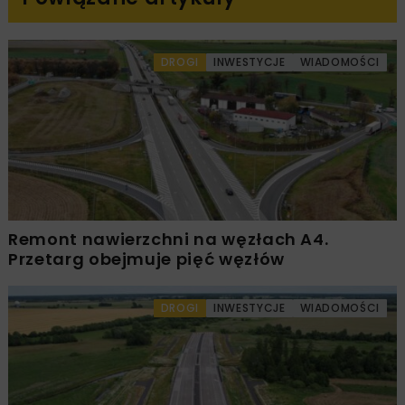
DROGI
INWESTYCJE
WIADOMOŚCI
Remont nawierzchni na węzłach A4.
Przetarg obejmuje pięć węzłów
DROGI
INWESTYCJE
WIADOMOŚCI