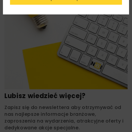
Lubisz wiedzieć więcej?
Zapisz się do newslettera aby otrzymywać od
nas najlepsze informacje branżowe,
zaproszenia na wydarzenia, atrakcyjne oferty i
dedykowane akcje specjalne.