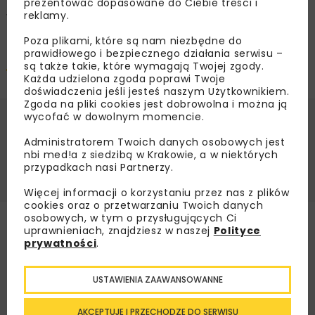
E-mail
:
info@mentoringf2f.com
prezentować dopasowane do Ciebie treści i
reklamy.
WWW
:
https://kobietyrakiety.pl
Poza plikami, które są nam niezbędne do
Zarezerwuj swoje miejsce (wstęp bezpłatny):
Kobiety
prawidłowego i bezpiecznego działania serwisu –
Rakiety 2026 - Evenea.pl
są także takie, które wymagają Twojej zgody.
Każda udzielona zgoda poprawi Twoje
doświadczenia jeśli jesteś naszym Użytkownikiem.
Zgoda na pliki cookies jest dobrowolna i można ją
wycofać w dowolnym momencie.
Administratorem Twoich danych osobowych jest
Magdalena Miczulis
nbi med!a z siedzibą w Krakowie, a w niektórych
przypadkach nasi Partnerzy.
Więcej informacji o korzystaniu przez nas z plików
cookies oraz o przetwarzaniu Twoich danych
osobowych, w tym o przysługujących Ci
uprawnieniach, znajdziesz w naszej
Polityce
prywatności
.
USTAWIENIA ZAAWANSOWANNE
AKCEPTUJĘ I PRZECHODZĘ DO SERWISU