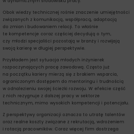
w dynamicznym środowisku pracy.
Obok wiedzy technicznej rośnie znaczenie umiejętności
związanych z komunikacją, współpracą, adaptacją
do zmian i budowaniem relacji. To właśnie
te kompetencje coraz częściej decydują o tym,
czy młodzi specjaliści pozostają w branży i rozwijają
swoją karierę w długiej perspektywie.
Przykładem jest sytuacja młodych inżynierek
rozpoczynających pracę zawodową. Często już
na początku kariery mierzą się z brakiem wsparcia,
ograniczonym dostępem do mentoringu i trudnością
w odnalezieniu swojej ścieżki rozwoju. W efekcie część
z nich rezygnuje z dalszej pracy w sektorze
technicznym, mimo wysokich kompetencji i potencjału.
Z perspektywy organizacji oznacza to utratę talentów
oraz realne koszty związane z rekrutacją, wdrożeniem
i rotacją pracowników. Coraz więcej firm dostrzega