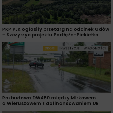
PKP PLK ogłosiły przetarg na odcinek Gdów
– Szczyrzyc projektu Podłęże–Piekiełko
DROGI
INWESTYCJE
WIADOMOŚCI
Rozbudowa DW450 między Mirkowem
a Wieruszowem z dofinansowaniem UE