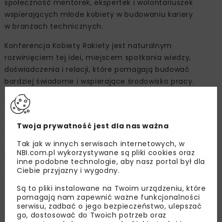
społeczność mentorek, ekspertek i wolontariuszek
wspierających młode kobiety w budowaniu kariery
w branżach technicznych.
Konferencja Kobiety Rakiety jest naturalnym
rozwinięciem tej idei, miejscem spotkania wiedzy,
doświadczenia i relacji, które pomagają budować
bardziej świadome i wspierające środowisko pracy.
Udział w konferencji to możliwość zdobycia praktycznej
wiedzy, poznania perspektywy ekspertów
oraz nawiązania wartościowych relacji wspierających
Twoja prywatność jest dla nas ważna
dalszy rozwój zawodowy.
Tak jak w innych serwisach internetowych, w
NBI.com.pl wykorzystywane są pliki cookies oraz
Przyszłość branży zależy nie tylko od technologii,
inne podobne technologie, aby nasz portal był dla
ale przede wszystkim od ludzi, którzy ją tworzą.
Ciebie przyjazny i wygodny.
Szczegółowe informacje o wydarzeniu:
Są to pliki instalowane na Twoim urządzeniu, które
pomagają nam zapewnić ważne funkcjonalności
Termin:
08.06.2026, 11.00-17.00
serwisu, zadbać o jego bezpieczeństwo, ulepszać
Miejsce:
Klub Studio, ul. Budryka 4, Kraków
go, dostosować do Twoich potrzeb oraz