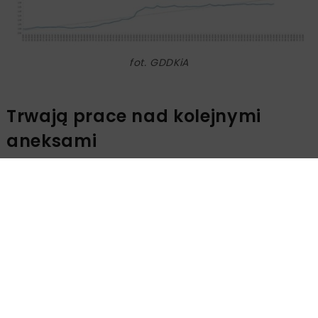
fot. GDDKiA
Trwają prace nad kolejnymi
aneksami
Ministerstwo Infrastruktury prowadzi obecnie prace nad
kolejną waloryzacją kontraktów realizowanych przez
GDDKiA. Chodzi głównie o umowy, w których oferty
składano przed 24 lutego 2022 r. Pierwsze aneksy mają
zostać podpisane podczas tegorocznych wakacji.
Od grudnia 2023 r. GDDKiA podpisała 98 aneksów
waloryzacyjnych z 23 wykonawcami największych
inwestycji drogowych. Dotyczą one kontraktów objętych
limitem waloryzacji do +/-15 proc. Dyrekcja zawarła