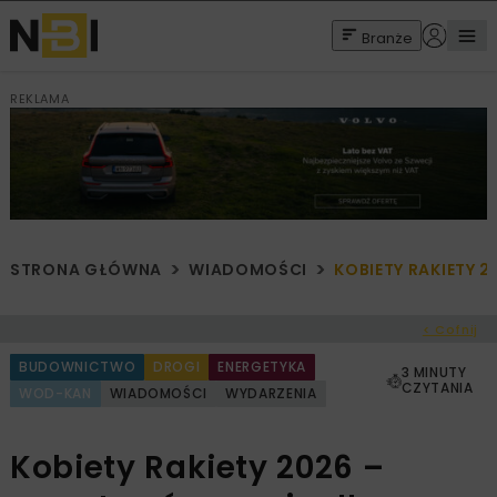
Branże
REKLAMA
STRONA GŁÓWNA
WIADOMOŚCI
KOBIETY RAKIETY 2
< Cofnij
BUDOWNICTWO
DROGI
ENERGETYKA
3 MINUTY
CZYTANIA
WOD-KAN
WIADOMOŚCI
WYDARZENIA
Kobiety Rakiety 2026 –