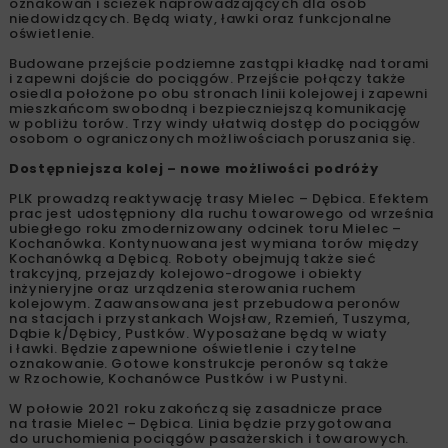
oznakowań i ścieżek naprowadzających dla osób
niedowidzących. Będą wiaty, ławki oraz funkcjonalne
oświetlenie.
Budowane przejście podziemne zastąpi kładkę nad torami
i zapewni dojście do pociągów. Przejście połączy także
osiedla położone po obu stronach linii kolejowej i zapewni
mieszkańcom swobodną i bezpieczniejszą komunikację
w pobliżu torów. Trzy windy ułatwią dostęp do pociągów
osobom o ograniczonych możliwościach poruszania się.
Dostępniejsza kolej – nowe możliwości podróży
PLK prowadzą reaktywację trasy Mielec – Dębica. Efektem
prac jest udostępniony dla ruchu towarowego od września
ubiegłego roku zmodernizowany odcinek toru Mielec –
Kochanówka. Kontynuowana jest wymiana torów między
Kochanówką a Dębicą. Roboty obejmują także sieć
trakcyjną, przejazdy kolejowo-drogowe i obiekty
inżynieryjne oraz urządzenia sterowania ruchem
kolejowym. Zaawansowana jest przebudowa peronów
na stacjach i przystankach Wojsław, Rzemień, Tuszyma,
Dąbie k/Dębicy, Pustków. Wyposażane będą w wiaty
i ławki. Będzie zapewnione oświetlenie i czytelne
oznakowanie. Gotowe konstrukcje peronów są także
w Rzochowie, Kochanówce Pustków i w Pustyni.
W połowie 2021 roku zakończą się zasadnicze prace
na trasie Mielec – Dębica. Linia będzie przygotowana
do uruchomienia pociągów pasażerskich i towarowych.