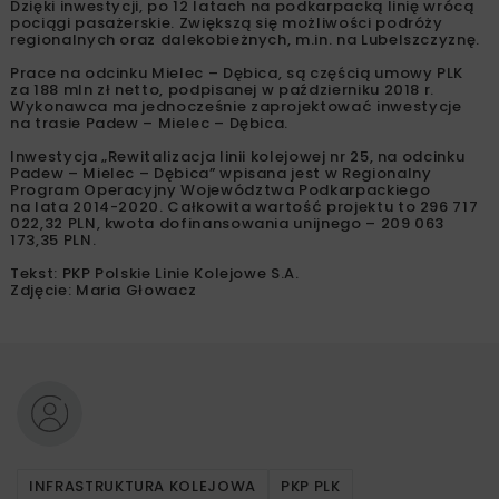
Dzięki inwestycji, po 12 latach na podkarpacką linię wrócą
pociągi pasażerskie. Zwiększą się możliwości podróży
regionalnych oraz dalekobieżnych, m.in. na Lubelszczyznę.
Prace na odcinku Mielec – Dębica, są częścią umowy PLK
za 188 mln zł netto, podpisanej w październiku 2018 r.
Wykonawca ma jednocześnie zaprojektować inwestycje
na trasie Padew – Mielec – Dębica.
Inwestycja „Rewitalizacja linii kolejowej nr 25, na odcinku
Padew – Mielec – Dębica” wpisana jest w Regionalny
Program Operacyjny Województwa Podkarpackiego
na lata 2014-2020. Całkowita wartość projektu to 296 717
022,32 PLN, kwota dofinansowania unijnego – 209 063
173,35 PLN.
Tekst: PKP Polskie Linie Kolejowe S.A.
Zdjęcie: Maria Głowacz
INFRASTRUKTURA KOLEJOWA
PKP PLK