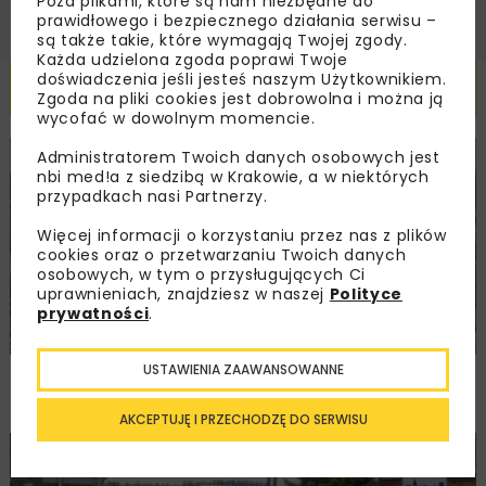
Poza plikami, które są nam niezbędne do
prawidłowego i bezpiecznego działania serwisu –
są także takie, które wymagają Twojej zgody.
Każda udzielona zgoda poprawi Twoje
doświadczenia jeśli jesteś naszym Użytkownikiem.
Powiązane artykuły
Zgoda na pliki cookies jest dobrowolna i można ją
wycofać w dowolnym momencie.
Administratorem Twoich danych osobowych jest
KOLEJ
WIADOMOŚCI
INWESTYCJE
nbi med!a z siedzibą w Krakowie, a w niektórych
przypadkach nasi Partnerzy.
Więcej informacji o korzystaniu przez nas z plików
cookies oraz o przetwarzaniu Twoich danych
osobowych, w tym o przysługujących Ci
uprawnieniach, znajdziesz w naszej
Polityce
prywatności
.
USTAWIENIA ZAAWANSOWANNE
PKP PLK ogłosiły przetarg na odcinek Gdów
– Szczyrzyc projektu Podłęże–Piekiełko
AKCEPTUJĘ I PRZECHODZĘ DO SERWISU
DROGI
INWESTYCJE
WIADOMOŚCI