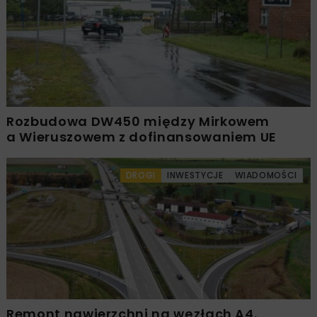
Rozbudowa DW450 między Mirkowem
a Wieruszowem z dofinansowaniem UE
DROGI
INWESTYCJE
WIADOMOŚCI
Remont nawierzchni na węzłach A4.