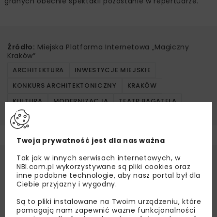
granych obecnie spektakli pozostanie w repertuarze.
Źródło:
Miejska Platforma Internetowa „Magiczny
Kraków”
ARCHITEKTURA
INWESTYCJE MIEJSKIE
KONKURS ARCHITEKTONICZNY
KRAKÓW
KULTURA
MODERNIZACJA
TEATR BAGATELA
Twoja prywatność jest dla nas ważna
Tak jak w innych serwisach internetowych, w
NBI.com.pl wykorzystywane są pliki cookies oraz
inne podobne technologie, aby nasz portal był dla
Ciebie przyjazny i wygodny.
Są to pliki instalowane na Twoim urządzeniu, które
pomagają nam zapewnić ważne funkcjonalności