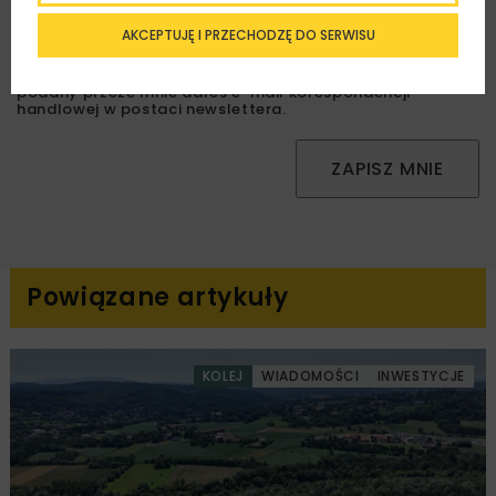
AKCEPTUJĘ I PRZECHODZĘ DO SERWISU
Zapoznałam/em się z
Polityką Prywatności
i
Regulaminem
oraz wyrażam zgodę na otrzymywanie na
podany przeze mnie adres e-mail korespondencji
handlowej w postaci newslettera.
ZAPISZ MNIE
Powiązane artykuły
KOLEJ
WIADOMOŚCI
INWESTYCJE