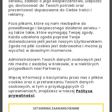
serwisu, zadbać o jego bezpieczeństwo, ulepszać
go, dostosować do Twoich potrzeb oraz
prezentować dopasowane do Ciebie treści i
reklamy.
Poza plikami, które są nam niezbędne do
prawidłowego i bezpiecznego działania serwisu –
są także takie, które wymagają Twojej zgody.
Każda udzielona zgoda poprawi Twoje
doświadczenia jeśli jesteś naszym Użytkownikiem.
Zgoda na pliki cookies jest dobrowolna i można ją
wycofać w dowolnym momencie.
Administratorem Twoich danych osobowych jest
nbi med!a z siedzibą w Krakowie, a w niektórych
przypadkach nasi Partnerzy.
Lubisz wiedzieć więcej?
Więcej informacji o korzystaniu przez nas z plików
cookies oraz o przetwarzaniu Twoich danych
Zapisz się do newslettera aby otrzymywać od
osobowych, w tym o przysługujących Ci
nas najlepsze informacje branżowe,
uprawnieniach, znajdziesz w naszej
Polityce
zaproszenia na wydarzenia, atrakcyjne oferty i
prywatności
.
dedykowane akcje specjalne.
USTAWIENIA ZAAWANSOWANNE