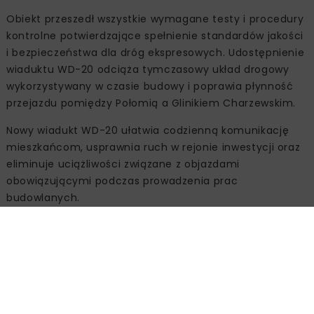
Obiekt przeszedł wszystkie wymagane testy i procedury
kontrolne potwierdzające spełnienie standardów jakości
i bezpieczeństwa dla dróg ekspresowych. Udostępnienie
wiaduktu WD-20 odciąża tymczasowy układ drogowy
wykorzystywany w czasie budowy i poprawia płynność
przejazdu pomiędzy Połomią a Glinikiem Charzewskim.
Nowy wiadukt WD-20 ułatwia codzienną komunikację
mieszkańcom, usprawnia ruch w rejonie inwestycji oraz
eliminuje uciążliwości związane z objazdami
obowiązującymi podczas prowadzenia prac
budowlanych.
Źródło:
GDDKiA O/Rzeszów
BABICA
GDDKIA
INFRASTRUKTURA DROGOWA
INTERCOR
INWESTYCJE DROGOWE
JAWORNIK