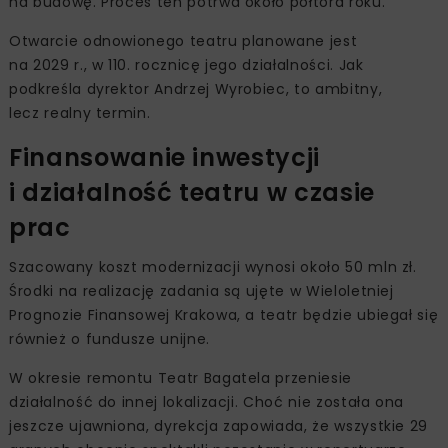
na budowę. Proces ten potrwa około półtora roku.
Otwarcie odnowionego teatru planowane jest
na 2029 r., w 110. rocznicę jego działalności. Jak
podkreśla dyrektor Andrzej Wyrobiec, to ambitny,
lecz realny termin.
Finansowanie inwestycji
i działalność teatru w czasie
prac
Szacowany koszt modernizacji wynosi około 50 mln zł.
Środki na realizację zadania są ujęte w Wieloletniej
Prognozie Finansowej Krakowa, a teatr będzie ubiegał się
również o fundusze unijne.
W okresie remontu Teatr Bagatela przeniesie
działalność do innej lokalizacji. Choć nie została ona
jeszcze ujawniona, dyrekcja zapowiada, że wszystkie 29