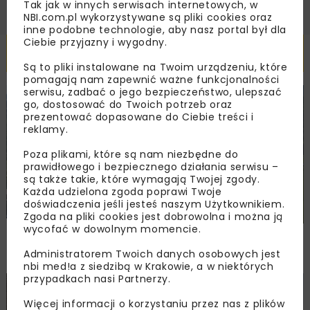
Tak jak w innych serwisach internetowych, w
NBI.com.pl wykorzystywane są pliki cookies oraz
inne podobne technologie, aby nasz portal był dla
Ciebie przyjazny i wygodny.
Powiązane artykuły
Są to pliki instalowane na Twoim urządzeniu, które
pomagają nam zapewnić ważne funkcjonalności
serwisu, zadbać o jego bezpieczeństwo, ulepszać
DROGI
MOSTY
INWESTYCJE
WIADOMOŚCI
go, dostosować do Twoich potrzeb oraz
prezentować dopasowane do Ciebie treści i
reklamy.
Poza plikami, które są nam niezbędne do
prawidłowego i bezpiecznego działania serwisu –
są także takie, które wymagają Twojej zgody.
Każda udzielona zgoda poprawi Twoje
doświadczenia jeśli jesteś naszym Użytkownikiem.
Zgoda na pliki cookies jest dobrowolna i można ją
wycofać w dowolnym momencie.
Dziesięciu chętnych na węzeł w Jaworniku.
Ceny od 76,6 mln zł
Administratorem Twoich danych osobowych jest
nbi med!a z siedzibą w Krakowie, a w niektórych
przypadkach nasi Partnerzy.
BUDOWNICTWO
DROGI
KOLEJ
TUNELE
INWESTYCJE
Więcej informacji o korzystaniu przez nas z plików
WIADOMOŚCI