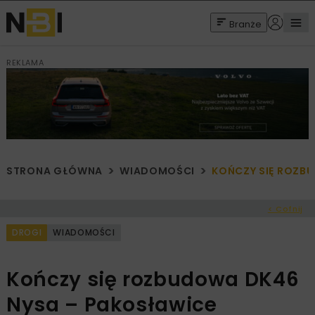
Branże
REKLAMA
STRONA GŁÓWNA
WIADOMOŚCI
KOŃCZY SIĘ ROZB
< Cofnij
DROGI
WIADOMOŚCI
Kończy się rozbudowa DK46
Nysa – Pakosławice