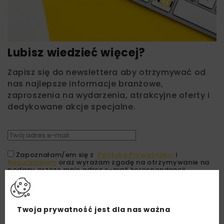
Lubisz wiedzieć więcej?
Zapisz się do newslettera aby otrzymywać od
nas najlepsze informacje branżowe,
zaproszenia na wydarzenia, atrakcyjne oferty i
dedykowane akcje specjalne.
Zapoznałam/em się z
Polityką Prywatności
i
Regulaminem
oraz wyrażam zgodę na otrzymywanie na
podany przeze mnie adres e-mail korespondencji
handlowej w postaci newslettera.
ZAPISZ MNIE
Twoja prywatność jest dla nas ważna