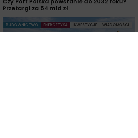
Czy Port Polska powstanie do 2032 roku?
Przetargi za 54 mld zł
BUDOWNICTWO
ENERGETYKA
INWESTYCJE
WIADOMOŚCI
Bechtel przejął teren budowy pierwszej
elektrowni jądrowej
Załaduj więcej...