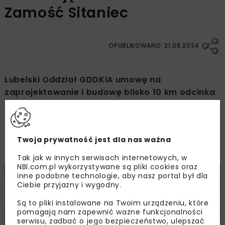
Zamość Sitaniec
OPUBLIKOWANO: 21.08.2024
Lubelski Oddział GDDKiA umowę na
zaprojektowanie i budowę blisko 10 km odcinka
drogi ekspresowej S17 Izbica – Zamość Sitaniec.
Wykonawcą inwestycji będzie konsorcjum firm
firm GAP Insaat, Fabe Polska oraz Side Midas
Twoja prywatność jest dla nas ważna
Stroy. Wartość umowy to ok. 504 mln zł.
Tak jak w innych serwisach internetowych, w
NBI.com.pl wykorzystywane są pliki cookies oraz
inne podobne technologie, aby nasz portal był dla
Ciebie przyjazny i wygodny.
Są to pliki instalowane na Twoim urządzeniu, które
pomagają nam zapewnić ważne funkcjonalności
serwisu, zadbać o jego bezpieczeństwo, ulepszać