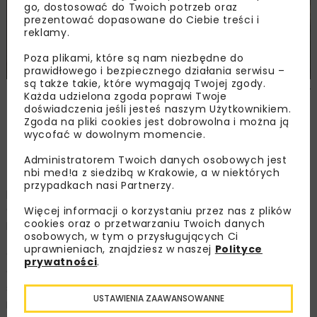
go, dostosować do Twoich potrzeb oraz
prezentować dopasowane do Ciebie treści i
reklamy.
Poza plikami, które są nam niezbędne do
prawidłowego i bezpiecznego działania serwisu –
są także takie, które wymagają Twojej zgody.
Zdjęcie: GDDKiA O/Lublin, www.gov.pl/web/gddkia-lublin/
Każda udzielona zgoda poprawi Twoje
doświadczenia jeśli jesteś naszym Użytkownikiem.
Zgoda na pliki cookies jest dobrowolna i można ją
wycofać w dowolnym momencie.
Co w ramach inwestycji
Administratorem Twoich danych osobowych jest
nbi med!a z siedzibą w Krakowie, a w niektórych
Za przygotowanie projektu budowlanego oraz realizację
przypadkach nasi Partnerzy.
prac w terenie odpowiedzialne będzie konsorcjum firm
GAP Insaat, Fabe Polska oraz Side Midas Stroy. Wartość
Więcej informacji o korzystaniu przez nas z plików
cookies oraz o przetwarzaniu Twoich danych
kontraktu to ok. 504 mln zł.
osobowych, w tym o przysługujących Ci
uprawnieniach, znajdziesz w naszej
Polityce
Odcinek przebiegać będzie w większości nowym śladem,
prywatności
.
głównie wzdłuż obecnej drogi krajowej nr 17. Rozpocznie
się za Izbicą, ominie od zachodniej strony Chomęciska
USTAWIENIA ZAAWANSOWANNE
Małe i zakończy w okolicach Sitańca. Powstaną m.in.