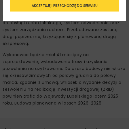
dwa węzły (Stary Zamość, Zamość Sitaniec) i 27
AKCEPTUJĘ I PRZECHODZĘ DO SERWISU
obiektów inżynierskich, takich jak mosty, wiadukty oraz
przejścia dla zwierząt. Wybudowane zostaną także drogi
do obsługi ruchu lokalnego, system odwodnienia oraz
system zarządzania ruchem. Przebudowane zostaną
drogi poprzeczne, krzyżujące się z planowaną drogą
ekspresową.
Wykonawca będzie miał 41 miesięcy na
zaprojektowanie, wybudowanie trasy i uzyskanie
pozwolenia na użytkowanie. Do czasu budowy nie wlicza
się okresów zimowych od połowy grudnia do połowy
marca. Zgodnie z umową, wniosek o wydanie decyzji o
zezwoleniu na realizację inwestycji drogowej (ZRID)
powinien trafić do Wojewody Lubelskiego latem 2025
roku. Budowa planowana w latach 2026-2028.