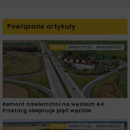
Powiązane artykuły
DROGI
INWESTYCJE
WIADOMOŚCI
Remont nawierzchni na węzłach A4.
Przetarg obejmuje pięć węzłów
DROGI
INWESTYCJE
WIADOMOŚCI