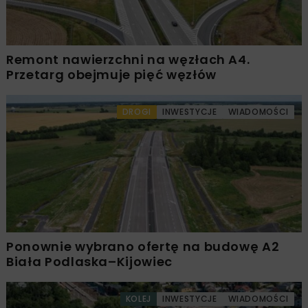
Remont nawierzchni na węzłach A4.
Przetarg obejmuje pięć węzłów
DROGI
INWESTYCJE
WIADOMOŚCI
Ponownie wybrano ofertę na budowę A2
Biała Podlaska–Kijowiec
KOLEJ
INWESTYCJE
WIADOMOŚCI