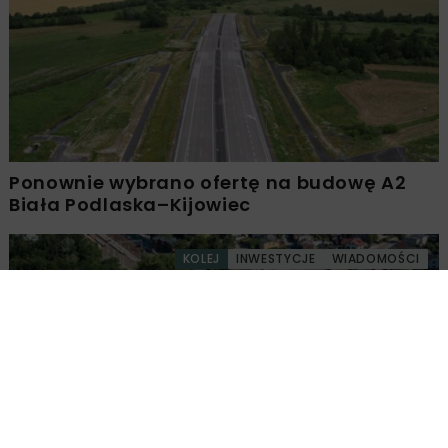
Ponownie wybrano ofertę na budowę A2
Biała Podlaska–Kijowiec
KOLEJ
INWESTYCJE
WIADOMOŚCI