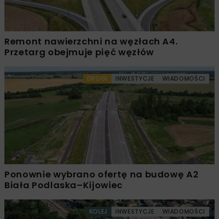
Remont nawierzchni na węzłach A4.
Przetarg obejmuje pięć węzłów
DROGI
INWESTYCJE
WIADOMOŚCI
Ponownie wybrano ofertę na budowę A2
Biała Podlaska–Kijowiec
KOLEJ
INWESTYCJE
WIADOMOŚCI