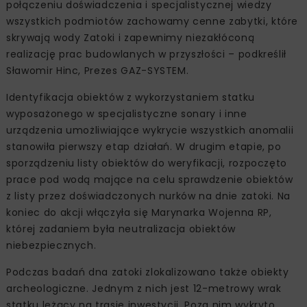
połączeniu doświadczenia i specjalistycznej wiedzy
wszystkich podmiotów zachowamy cenne zabytki, które
skrywają wody Zatoki i zapewnimy niezakłóconą
realizację prac budowlanych w przyszłości – podkreślił
Sławomir Hinc, Prezes GAZ-SYSTEM.
Identyfikacja obiektów z wykorzystaniem statku
wyposażonego w specjalistyczne sonary i inne
urządzenia umożliwiające wykrycie wszystkich anomalii
stanowiła pierwszy etap działań. W drugim etapie, po
sporządzeniu listy obiektów do weryfikacji, rozpoczęto
prace pod wodą mające na celu sprawdzenie obiektów
z listy przez doświadczonych nurków na dnie zatoki. Na
koniec do akcji włączyła się Marynarka Wojenna RP,
której zadaniem była neutralizacja obiektów
niebezpiecznych.
Podczas badań dna zatoki zlokalizowano także obiekty
archeologiczne. Jednym z nich jest 12-metrowy wrak
statku leżący na trasie inwestycji. Poza nim wykryto