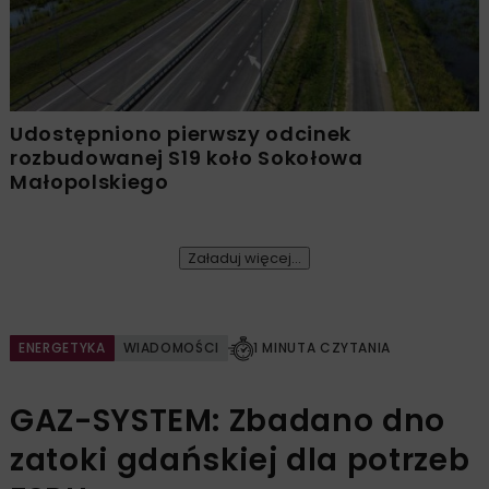
Udostępniono pierwszy odcinek
rozbudowanej S19 koło Sokołowa
Małopolskiego
Załaduj więcej...
ENERGETYKA
WIADOMOŚCI
1 MINUTA CZYTANIA
GAZ-SYSTEM: Zbadano dno
zatoki gdańskiej dla potrzeb