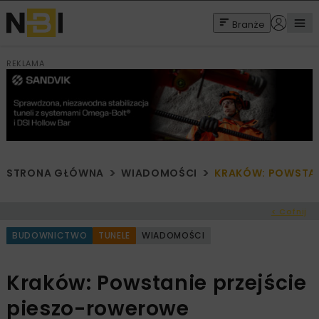
Branże
REKLAMA
STRONA GŁÓWNA
WIADOMOŚCI
KRAKÓW: POWSTAN
< Cofnij
BUDOWNICTWO
TUNELE
WIADOMOŚCI
Kraków: Powstanie przejście
pieszo-rowerowe