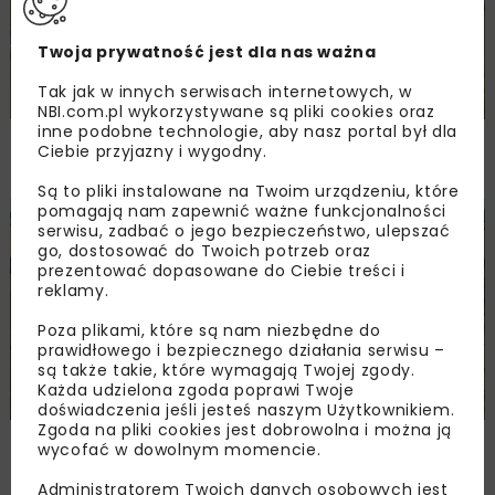
Twoja prywatność jest dla nas ważna
Tak jak w innych serwisach internetowych, w
NBI.com.pl wykorzystywane są pliki cookies oraz
inne podobne technologie, aby nasz portal był dla
Remont nawierzchni na węzłach A4.
Ciebie przyjazny i wygodny.
Przetarg obejmuje pięć węzłów
Są to pliki instalowane na Twoim urządzeniu, które
pomagają nam zapewnić ważne funkcjonalności
DROGI
INWESTYCJE
WIADOMOŚCI
serwisu, zadbać o jego bezpieczeństwo, ulepszać
go, dostosować do Twoich potrzeb oraz
prezentować dopasowane do Ciebie treści i
reklamy.
Poza plikami, które są nam niezbędne do
prawidłowego i bezpiecznego działania serwisu –
są także takie, które wymagają Twojej zgody.
Każda udzielona zgoda poprawi Twoje
doświadczenia jeśli jesteś naszym Użytkownikiem.
Zgoda na pliki cookies jest dobrowolna i można ją
Ponownie wybrano ofertę na budowę A2
wycofać w dowolnym momencie.
Biała Podlaska–Kijowiec
Administratorem Twoich danych osobowych jest