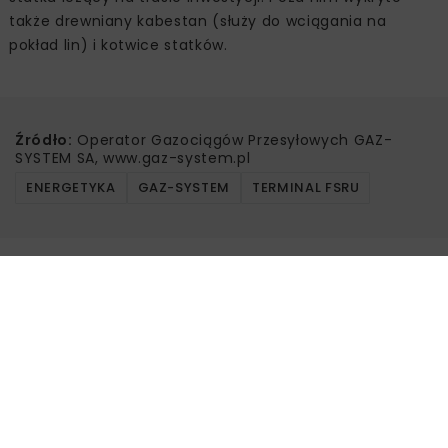
także drewniany kabestan (służy do wciągania na
pokład lin) i kotwice statków.
Źródło:
Operator Gazociągów Przesyłowych GAZ-
SYSTEM SA, www.gaz-system.pl
ENERGETYKA
GAZ-SYSTEM
TERMINAL FSRU
Powiązane artykuły
DROGI
INWESTYCJE
WIADOMOŚCI