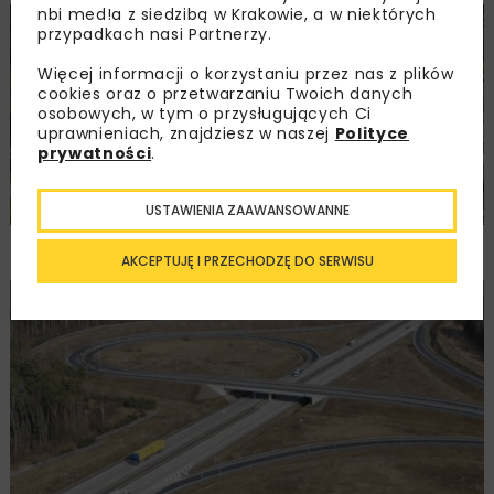
nbi med!a z siedzibą w Krakowie, a w niektórych
KOLEJ
INWESTYCJE
WIADOMOŚCI
przypadkach nasi Partnerzy.
Więcej informacji o korzystaniu przez nas z plików
cookies oraz o przetwarzaniu Twoich danych
osobowych, w tym o przysługujących Ci
uprawnieniach, znajdziesz w naszej
Polityce
prywatności
.
USTAWIENIA ZAAWANSOWANNE
Nowy wiadukt w Żorach oddany do użytku
AKCEPTUJĘ I PRZECHODZĘ DO SERWISU
DROGI
INWESTYCJE
WIADOMOŚCI