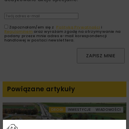
Zapoznałam/em się z
Polityką Prywatności
i
Regulaminem
oraz wyrażam zgodę na otrzymywanie na
podany przeze mnie adres e-mail korespondencji
handlowej w postaci newslettera.
ZAPISZ MNIE
Powiązane artykuły
DROGI
INWESTYCJE
WIADOMOŚCI