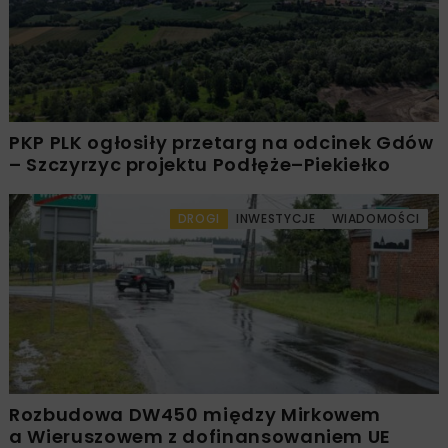
PKP PLK ogłosiły przetarg na odcinek Gdów
– Szczyrzyc projektu Podłęże–Piekiełko
DROGI
INWESTYCJE
WIADOMOŚCI
Rozbudowa DW450 między Mirkowem
a Wieruszowem z dofinansowaniem UE