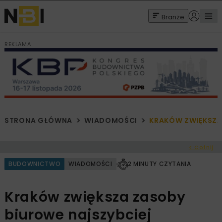
Branże
REKLAMA
STRONA GŁÓWNA
WIADOMOŚCI
KRAKÓW ZWIĘKSZA
< Cofnij
BUDOWNICTWO
WIADOMOŚCI
2 MINUTY CZYTANIA
Kraków zwiększa zasoby
biurowe najszybciej