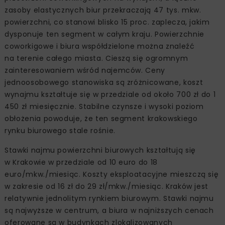
zasoby elastycznych biur przekraczają 47 tys. mkw.
powierzchni, co stanowi blisko 15 proc. zaplecza, jakim
dysponuje ten segment w całym kraju. Powierzchnie
coworkigowe i biura współdzielone można znaleźć
na terenie całego miasta. Cieszą się ogromnym
zainteresowaniem wśród najemców. Ceny
jednoosobowego stanowiska są zróżnicowane, koszt
wynajmu kształtuje się w przedziale od około 700 zł do 1
450 zł miesięcznie. Stabilne czynsze i wysoki poziom
obłożenia powoduje, że ten segment krakowskiego
rynku biurowego stale rośnie.
Stawki najmu powierzchni biurowych kształtują się
w Krakowie w przedziale od 10 euro do 18
euro/mkw./miesiąc. Koszty eksploatacyjne mieszczą się
w zakresie od 16 zł do 29 zł/mkw./miesiąc. Kraków jest
relatywnie jednolitym rynkiem biurowym. Stawki najmu
są najwyższe w centrum, a biura w najniższych cenach
oferowane są w budynkach zlokalizowanych