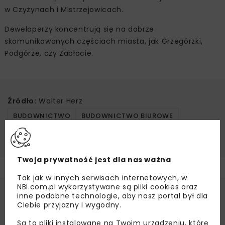
w Czyżynach i Mistrzejowicach.
Deweloperzy koncentrują się na dobrze
skomunikowanych częściach miasta, jak Grzegórzki,
Podgórze, czy Zabłocie.
Źródło:
Walter Herz
BUDOWNICTWO
BUDOWNICTWO BIUROWE
WALTER HERZ
Twoja prywatność jest dla nas ważna
Tak jak w innych serwisach internetowych, w
NBI.com.pl wykorzystywane są pliki cookies oraz
inne podobne technologie, aby nasz portal był dla
Ciebie przyjazny i wygodny.
Są to pliki instalowane na Twoim urządzeniu, które