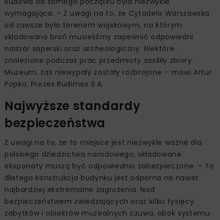
Budowa od samego początku była niezwykle
wymagająca. – Z uwagi na to, że Cytadela Warszawska
od zawsze była terenem wojskowym, na którym
składowano broń musieliśmy zapewnić odpowiedni
nadzór saperski oraz archeologiczny. Niektóre
znalezione podczas prac przedmioty zasiliły zbiory
Muzeum, zaś niewypały zostały rozbrojone – mówi Artur
Popko, Prezes Budimex S.A.
Najwyższe standardy
bezpieczeństwa
Z uwagi na to, że to miejsce jest niezwykle ważne dla
polskiego dziedzictwa narodowego, składowane
eksponaty muszą być odpowiednio zabezpieczone. – To
dlatego konstrukcja budynku jest odporna na nawet
najbardziej ekstremalne zagrożenia. Nad
bezpieczeństwem zwiedzających oraz kilku tysięcy
zabytków i obiektów muzealnych czuwa, obok systemu