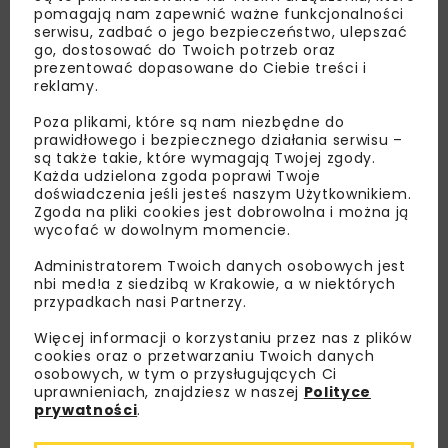
pomagają nam zapewnić ważne funkcjonalności
serwisu, zadbać o jego bezpieczeństwo, ulepszać
go, dostosować do Twoich potrzeb oraz
prezentować dopasowane do Ciebie treści i
reklamy.
Poza plikami, które są nam niezbędne do
prawidłowego i bezpiecznego działania serwisu –
są także takie, które wymagają Twojej zgody.
Każda udzielona zgoda poprawi Twoje
doświadczenia jeśli jesteś naszym Użytkownikiem.
Zgoda na pliki cookies jest dobrowolna i można ją
wycofać w dowolnym momencie.
Administratorem Twoich danych osobowych jest
nbi med!a z siedzibą w Krakowie, a w niektórych
przypadkach nasi Partnerzy.
Więcej informacji o korzystaniu przez nas z plików
Lubisz wiedzieć więcej?
cookies oraz o przetwarzaniu Twoich danych
osobowych, w tym o przysługujących Ci
Zapisz się do newslettera aby otrzymywać od
uprawnieniach, znajdziesz w naszej
Polityce
prywatności
.
nas najlepsze informacje branżowe,
zaproszenia na wydarzenia, atrakcyjne oferty i