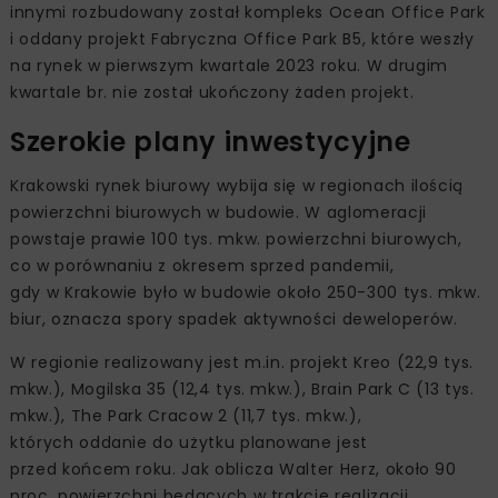
innymi rozbudowany został kompleks Ocean Office Park
i oddany projekt Fabryczna Office Park B5, które weszły
na rynek w pierwszym kwartale 2023 roku. W drugim
kwartale br. nie został ukończony żaden projekt.
Szerokie plany inwestycyjne
Krakowski rynek biurowy wybija się w regionach ilością
powierzchni biurowych w budowie. W aglomeracji
powstaje prawie 100 tys. mkw. powierzchni biurowych,
co w porównaniu z okresem sprzed pandemii,
gdy w Krakowie było w budowie około 250-300 tys. mkw.
biur, oznacza spory spadek aktywności deweloperów.
W regionie realizowany jest m.in. projekt Kreo (22,9 tys.
mkw.), Mogilska 35 (12,4 tys. mkw.), Brain Park C (13 tys.
mkw.), The Park Cracow 2 (11,7 tys. mkw.),
których oddanie do użytku planowane jest
przed końcem roku. Jak oblicza Walter Herz, około 90
proc. powierzchni będących w trakcie realizacji