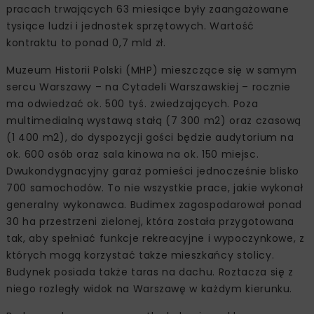
pracach trwających 63 miesiące były zaangażowane
tysiące ludzi i jednostek sprzętowych. Wartość
kontraktu to ponad 0,7 mld zł.
Muzeum Historii Polski (MHP) mieszczące się w samym
sercu Warszawy – na Cytadeli Warszawskiej – rocznie
ma odwiedzać ok. 500 tyś. zwiedzających. Poza
multimedialną wystawą stałą (7 300 m2) oraz czasową
(1 400 m2), do dyspozycji gości będzie audytorium na
ok. 600 osób oraz sala kinowa na ok. 150 miejsc.
Dwukondygnacyjny garaż pomieści jednocześnie blisko
700 samochodów. To nie wszystkie prace, jakie wykonał
generalny wykonawca. Budimex zagospodarował ponad
30 ha przestrzeni zielonej, która została przygotowana
tak, aby spełniać funkcje rekreacyjne i wypoczynkowe, z
których mogą korzystać także mieszkańcy stolicy.
Budynek posiada także taras na dachu. Roztacza się z
niego rozległy widok na Warszawę w każdym kierunku.