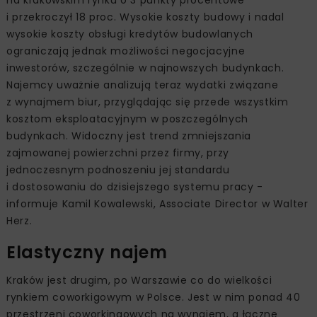
na krakowskim rynku o 3 punkty procentowe
i przekroczył 18 proc. Wysokie koszty budowy i nadal
wysokie koszty obsługi kredytów budowlanych
ograniczają jednak możliwości negocjacyjne
inwestorów, szczególnie w najnowszych budynkach.
Najemcy uważnie analizują teraz wydatki związane
z wynajmem biur, przyglądając się przede wszystkim
kosztom eksploatacyjnym w poszczególnych
budynkach. Widoczny jest trend zmniejszania
zajmowanej powierzchni przez firmy, przy
jednoczesnym podnoszeniu jej standardu
i dostosowaniu do dzisiejszego systemu pracy -
informuje Kamil Kowalewski, Associate Director w Walter
Herz.
Elastyczny najem
Kraków jest drugim, po Warszawie co do wielkości
rynkiem coworkigowym w Polsce. Jest w nim ponad 40
przestrzeni coworkingowych na wynajem, a łączne