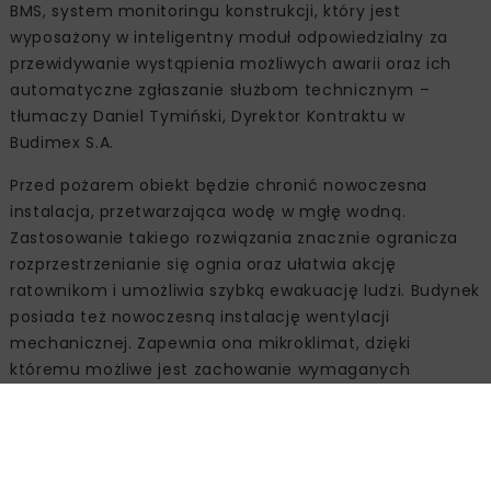
BMS, system monitoringu konstrukcji, który jest
wyposażony w inteligentny moduł odpowiedzialny za
przewidywanie wystąpienia możliwych awarii oraz ich
automatyczne zgłaszanie służbom technicznym –
tłumaczy Daniel Tymiński, Dyrektor Kontraktu w
Budimex S.A.
Przed pożarem obiekt będzie chronić nowoczesna
instalacja, przetwarzająca wodę w mgłę wodną.
Zastosowanie takiego rozwiązania znacznie ogranicza
rozprzestrzenianie się ognia oraz ułatwia akcję
ratownikom i umożliwia szybką ewakuację ludzi. Budynek
posiada też nowoczesną instalację wentylacji
mechanicznej. Zapewnia ona mikroklimat, dzięki
któremu możliwe jest zachowanie wymaganych
parametrów dla wystaw czy też magazynowanych dóbr
historycznych. Specjalne przegrody i podziemny bunkier
mają chronić eksponaty przed ewentualnymi
zniszczeniami. Instalacja przeciwpożarowa oparta na