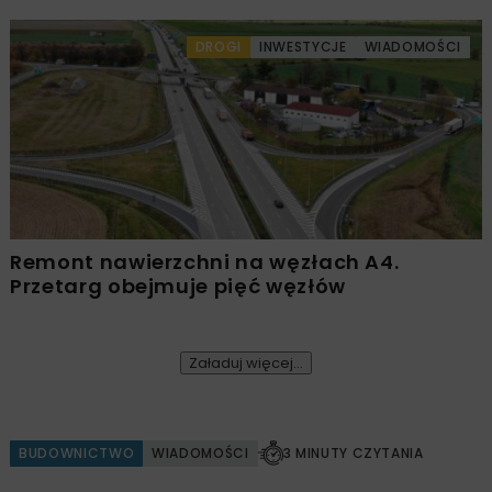
DROGI
INWESTYCJE
WIADOMOŚCI
Remont nawierzchni na węzłach A4.
Przetarg obejmuje pięć węzłów
Załaduj więcej...
BUDOWNICTWO
WIADOMOŚCI
3 MINUTY CZYTANIA