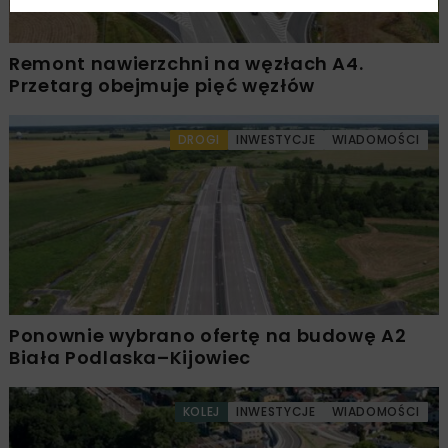
Remont nawierzchni na węzłach A4.
Przetarg obejmuje pięć węzłów
DROGI
INWESTYCJE
WIADOMOŚCI
Ponownie wybrano ofertę na budowę A2
Biała Podlaska–Kijowiec
KOLEJ
INWESTYCJE
WIADOMOŚCI