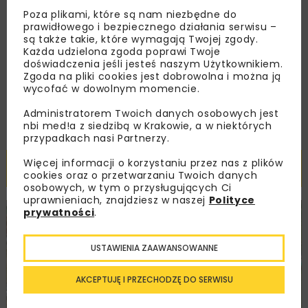
Poza plikami, które są nam niezbędne do
Zapoznałam/em się z
Polityką Prywatności
i
prawidłowego i bezpiecznego działania serwisu –
Regulaminem
oraz wyrażam zgodę na otrzymywanie na
są także takie, które wymagają Twojej zgody.
podany przeze mnie adres e-mail korespondencji
Każda udzielona zgoda poprawi Twoje
handlowej w postaci newslettera.
doświadczenia jeśli jesteś naszym Użytkownikiem.
Zgoda na pliki cookies jest dobrowolna i można ją
ZAPISZ MNIE
wycofać w dowolnym momencie.
Administratorem Twoich danych osobowych jest
nbi med!a z siedzibą w Krakowie, a w niektórych
przypadkach nasi Partnerzy.
Więcej informacji o korzystaniu przez nas z plików
Powiązane artykuły
cookies oraz o przetwarzaniu Twoich danych
osobowych, w tym o przysługujących Ci
uprawnieniach, znajdziesz w naszej
Polityce
prywatności
.
DROGI
INWESTYCJE
WIADOMOŚCI
USTAWIENIA ZAAWANSOWANNE
AKCEPTUJĘ I PRZECHODZĘ DO SERWISU