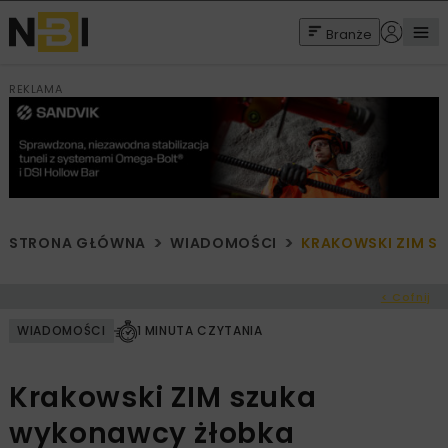
Branże
REKLAMA
STRONA GŁÓWNA
WIADOMOŚCI
KRAKOWSKI ZIM S
< Cofnij
WIADOMOŚCI
1 MINUTA CZYTANIA
Krakowski ZIM szuka
wykonawcy żłobka