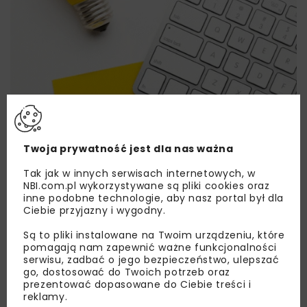
Twoja prywatność jest dla nas ważna
Tak jak w innych serwisach internetowych, w
Lubisz wiedzieć więcej?
NBI.com.pl wykorzystywane są pliki cookies oraz
inne podobne technologie, aby nasz portal był dla
Ciebie przyjazny i wygodny.
Zapisz się do newslettera aby otrzymywać od
nas najlepsze informacje branżowe,
Są to pliki instalowane na Twoim urządzeniu, które
zaproszenia na wydarzenia, atrakcyjne oferty i
pomagają nam zapewnić ważne funkcjonalności
serwisu, zadbać o jego bezpieczeństwo, ulepszać
dedykowane akcje specjalne.
go, dostosować do Twoich potrzeb oraz
prezentować dopasowane do Ciebie treści i
reklamy.