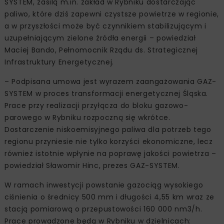
SYSTEM, zasilą m.in. zakład w Rybniku dostarczając
paliwo, które dziś zapewni czystsze powietrze w regionie,
a w przyszłości może być czynnikiem stabilizującym i
uzupełniającym zielone źródła energii – powiedział
Maciej Bando, Pełnomocnik Rządu ds. Strategicznej
Infrastruktury Energetycznej.
– Podpisana umowa jest wyrazem zaangażowania GAZ-
SYSTEM w proces transformacji energetycznej Śląska.
Prace przy realizacji przyłącza do bloku gazowo-
parowego w Rybniku rozpoczną się wkrótce.
Dostarczenie niskoemisyjnego paliwa dla potrzeb tego
regionu przyniesie nie tylko korzyści ekonomiczne, lecz
również istotnie wpłynie na poprawę jakości powietrza –
powiedział Sławomir Hinc, prezes GAZ-SYSTEM.
W ramach inwestycji powstanie gazociąg wysokiego
ciśnienia o średnicy 500 mm i długości 4,55 km wraz ze
stacją pomiarową o przepustowości 160 000 nm3/h.
Prace prowadzone będą w Rybniku w dzielnicach: