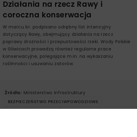
Działania na rzecz Rawy i
coroczna konserwacja
W marcu br. podpisano odrębny list intencyjny
dotyczący Rawy, obejmujący działania na rzecz
poprawy drożności i przepustowości rzeki. Wody Polskie
w Gliwicach prowadzą również regularne prace
konserwacyjne, polegające m.in. na wykaszaniu
roślinności i usuwaniu zatorów.
Źródło:
Ministerstwo Infrastruktury
BEZPIECZEŃSTWO PRZECIWPOWODZIOWE
GOSPODARKA WODNA
KATOWICE
LIST INTENCYJNY
MINISTERSTWO INFRASTRUKTURY
MLECZNA