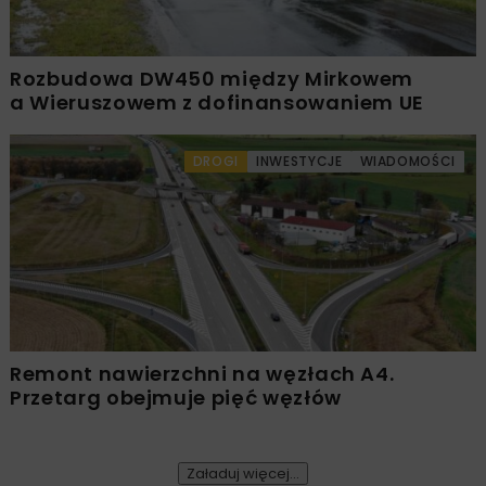
Rozbudowa DW450 między Mirkowem
a Wieruszowem z dofinansowaniem UE
DROGI
INWESTYCJE
WIADOMOŚCI
Remont nawierzchni na węzłach A4.
Przetarg obejmuje pięć węzłów
Załaduj więcej...