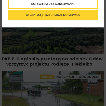
USTAWIENIA ZAAWANSOWANNE
KOLEJ
WIADOMOŚCI
INWESTYCJE
AKCEPTUJĘ I PRZECHODZĘ DO SERWISU
PKP PLK ogłosiły przetarg na odcinek Gdów
– Szczyrzyc projektu Podłęże–Piekiełko
DROGI
INWESTYCJE
WIADOMOŚCI