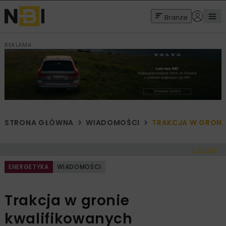
Branże
REKLAMA
STRONA GŁÓWNA
WIADOMOŚCI
TRAKCJA W GRON
< Cofnij
ENERGETYKA
WIADOMOŚCI
Trakcja w gronie
kwalifikowanych