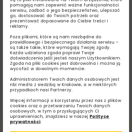
Lubisz wiedzieć więcej?
pomagają nam zapewnić ważne funkcjonalności
serwisu, zadbać o jego bezpieczeństwo, ulepszać
Zapisz się do newslettera aby otrzymywać od
go, dostosować do Twoich potrzeb oraz
prezentować dopasowane do Ciebie treści i
nas najlepsze informacje branżowe,
reklamy.
zaproszenia na wydarzenia, atrakcyjne oferty i
dedykowane akcje specjalne.
Poza plikami, które są nam niezbędne do
prawidłowego i bezpiecznego działania serwisu –
są także takie, które wymagają Twojej zgody.
Każda udzielona zgoda poprawi Twoje
doświadczenia jeśli jesteś naszym Użytkownikiem.
Zgoda na pliki cookies jest dobrowolna i można ją
Zapoznałam/em się z
Polityką Prywatności
i
Regulaminem
oraz wyrażam zgodę na otrzymywanie na
wycofać w dowolnym momencie.
podany przeze mnie adres e-mail korespondencji
handlowej w postaci newslettera.
Administratorem Twoich danych osobowych jest
nbi med!a z siedzibą w Krakowie, a w niektórych
przypadkach nasi Partnerzy.
ZAPISZ MNIE
Więcej informacji o korzystaniu przez nas z plików
cookies oraz o przetwarzaniu Twoich danych
osobowych, w tym o przysługujących Ci
uprawnieniach, znajdziesz w naszej
Polityce
prywatności
.
Powiązane artykuły