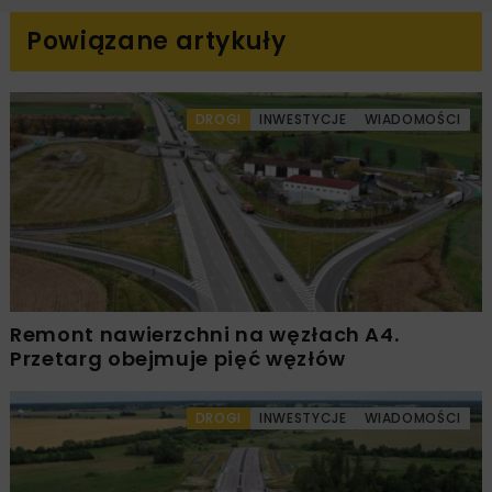
Powiązane artykuły
DROGI
INWESTYCJE
WIADOMOŚCI
Remont nawierzchni na węzłach A4.
Przetarg obejmuje pięć węzłów
DROGI
INWESTYCJE
WIADOMOŚCI