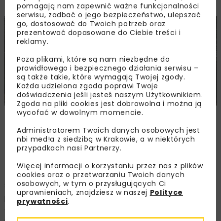
pomagają nam zapewnić ważne funkcjonalności
serwisu, zadbać o jego bezpieczeństwo, ulepszać
go, dostosować do Twoich potrzeb oraz
prezentować dopasowane do Ciebie treści i
reklamy.
Poza plikami, które są nam niezbędne do
prawidłowego i bezpiecznego działania serwisu –
są także takie, które wymagają Twojej zgody.
Każda udzielona zgoda poprawi Twoje
doświadczenia jeśli jesteś naszym Użytkownikiem.
Zgoda na pliki cookies jest dobrowolna i można ją
wycofać w dowolnym momencie.
Zdjęcie: GDDKiA O/Białystok, www.gov.pl/web/gddkia-
bialystok/
Administratorem Twoich danych osobowych jest
nbi med!a z siedzibą w Krakowie, a w niektórych
przypadkach nasi Partnerzy.
Kryteria oceny ofert
Więcej informacji o korzystaniu przez nas z plików
cookies oraz o przetwarzaniu Twoich danych
osobowych, w tym o przysługujących Ci
Szczegóły dotyczące przetargu dostępne są na
uprawnieniach, znajdziesz w naszej
Polityce
platformie zakupowej GDDKiA. Głównym kryterium
prywatności
.
oceny ofert złożonych w przetargu będzie cena (60