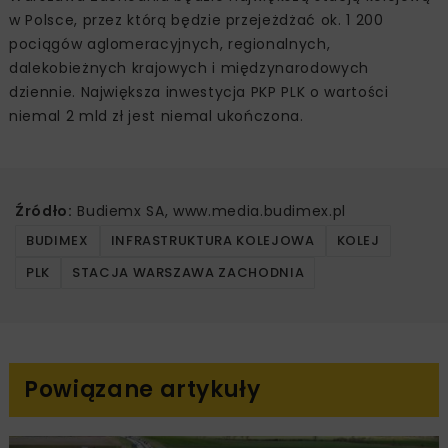
szlakach komunikacyjnych – dodaje Martyna Wróbel,
Dyrektor Biura Komunikacji i Public Relations w Budimex
S.A.‎
Miejsce powstania muralu nie jest przypadkowe.
Budimex jest generalnym wykonawcą trwającej obecnie
przebudowy stacji Warszawa Zachodnia – obecnie
jednego z największych placów budowy na terenie nie
tylko stolicy, ale i całej Polski. Po ukończeniu budowy
Warszawa Zachodnia będzie największą stacją kolejową
w Polsce, przez którą będzie przejeżdżać ok. 1 200
pociągów aglomeracyjnych, regionalnych,
dalekobieżnych krajowych i międzynarodowych
dziennie. Największa inwestycja PKP PLK o wartości
niemal 2 mld zł jest niemal ukończona.
Źródło:
Budiemx SA, www.media.budimex.pl