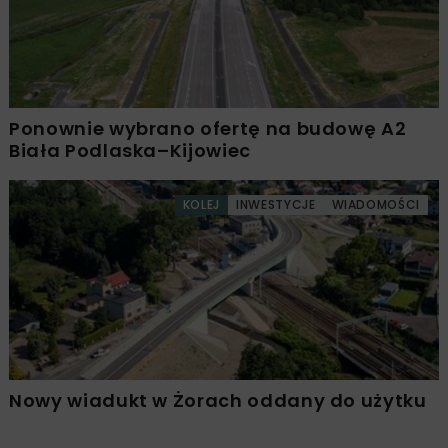
Ponownie wybrano ofertę na budowę A2
Biała Podlaska–Kijowiec
KOLEJ
INWESTYCJE
WIADOMOŚCI
Nowy wiadukt w Żorach oddany do użytku