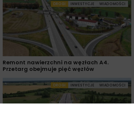
BUDIMEX
INFRASTRUKTURA KOLEJOWA
KOLEJ
PLK
STACJA WARSZAWA ZACHODNIA
Powiązane artykuły
DROGI
INWESTYCJE
WIADOMOŚCI
Remont nawierzchni na węzłach A4.