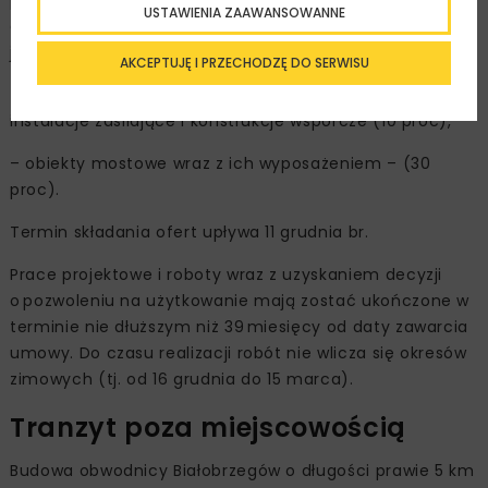
proc.). Pod uwagę będą brane również kryteria poza
USTAWIENIA ZAAWANSOWANNE
cenowe dotyczące przedłużenia okresu gwarancji
jakości na:
AKCEPTUJĘ I PRZECHODZĘ DO SERWISU
– ekrany akustyczne wraz z ich posadowieniem,
instalacje zasilające i konstrukcje wsporcze (10 proc),
– obiekty mostowe wraz z ich wyposażeniem – (30
proc).
Termin składania ofert upływa 11 grudnia br.
Prace projektowe i roboty wraz z uzyskaniem decyzji
o pozwoleniu na użytkowanie mają zostać ukończone w
terminie nie dłuższym niż 39 miesięcy od daty zawarcia
umowy. Do czasu realizacji robót nie wlicza się okresów
zimowych (tj. od 16 grudnia do 15 marca).
Tranzyt poza miejscowością
Budowa obwodnicy Białobrzegów o długości prawie 5 km