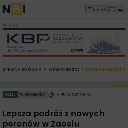
Branże
REKLAMA
STRONA GŁÓWNA
WIADOMOŚCI
LEPSZA PODRÓŻ Z
< Cofnij
KOLEJ
WIADOMOŚCI
1 MINUTA CZYTANIA
Lepsza podróż z nowych
peronów w Zaosiu