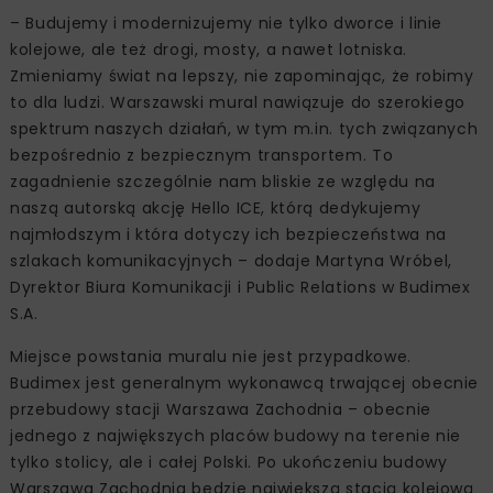
Warszawa Zachodnia.
Na grafice nie zabrakło elementów edukacyjnych. Jest
nią Tygrys Budi – maskotka, symbol akcji edukacyjnej
Hello Ice, w ramach której Budimex edukuje
najmłodszych, jak bezpiecznie poruszać się po drogach.
Grafika przedstawia także szereg elementów
kojarzących się z modernizacją infrastruktury: szybkie
pociągi, nowoczesne dworce, auta, maszyny budowlane,
ale też ludzi oraz zwierzęta.
– Budujemy i modernizujemy nie tylko dworce i linie
kolejowe, ale też drogi, mosty, a nawet lotniska.
Zmieniamy świat na lepszy, nie zapominając, że robimy
to dla ludzi. Warszawski mural nawiązuje do szerokiego
spektrum naszych działań, w tym m.in. tych związanych
bezpośrednio z bezpiecznym transportem. To
zagadnienie szczególnie nam bliskie ze względu na
naszą autorską akcję Hello ICE, którą ‎dedykujemy
najmłodszym i która dotyczy ich bezpieczeństwa ‎na