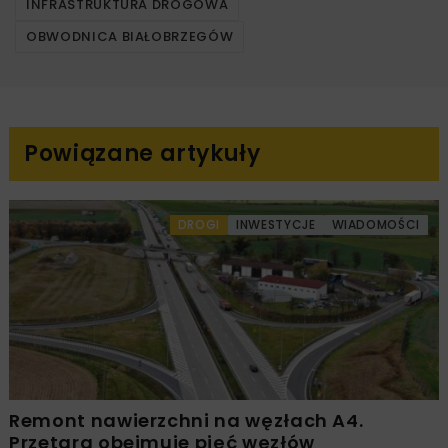
INFRASTRUKTURA DROGOWA
OBWODNICA BIAŁOBRZEGÓW
Powiązane artykuły
DROGI
INWESTYCJE
WIADOMOŚCI
Remont nawierzchni na węzłach A4.
Przetarg obejmuje pięć węzłów