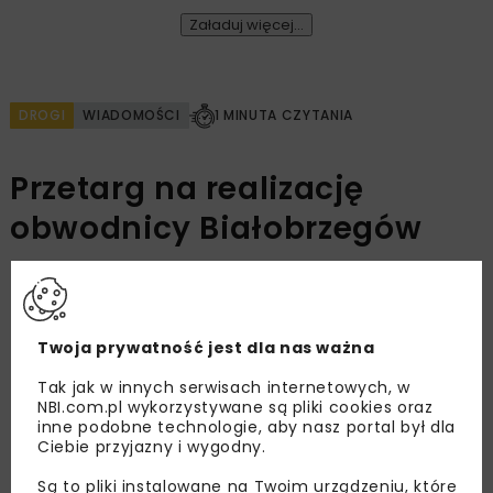
Załaduj więcej...
DROGI
WIADOMOŚCI
1 MINUTA CZYTANIA
Przetarg na realizację
obwodnicy Białobrzegów
OPUBLIKOWANO: 07.11.2023
Twoja prywatność jest dla nas ważna
Białostocki Oddział GDDKiA ogłosił przetarg na
Tak jak w innych serwisach internetowych, w
realizację obwodnicy Białobrzegów w ciągu
NBI.com.pl wykorzystywane są pliki cookies oraz
inne podobne technologie, aby nasz portal był dla
drogi krajowej nr 8. Inwestycja będzie
Ciebie przyjazny i wygodny.
realizowana w ramach Programu budowy 100
obwodnic.
Są to pliki instalowane na Twoim urządzeniu, które