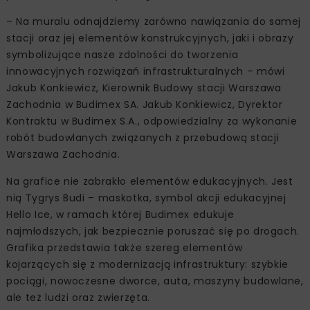
Zdjęcie: Budimex SA, www.media.budimex.pl
Imponujący obraz o długości 313 metrów i powierzchni 1
160 metrów kwadratowych
to efekt ponad 2-tygodniowych prac zespołu
składającego się z blisko 20 osób. Grafika została
umiejscowiona tak, aby codziennie mogli ją oglądać
pasażerowie ok. 700 pociągów.
– Na muralu odnajdziemy zarówno nawiązania do samej
stacji oraz jej elementów konstrukcyjnych, jaki i obrazy
symbolizujące nasze zdolności do tworzenia
innowacyjnych rozwiązań infrastrukturalnych – mówi
Jakub Konkiewicz, Kierownik Budowy stacji Warszawa
Zachodnia w Budimex SA. Jakub Konkiewicz, Dyrektor
Kontraktu w Budimex S.A., odpowiedzialny za wykonanie
robót budowlanych związanych z przebudową stacji